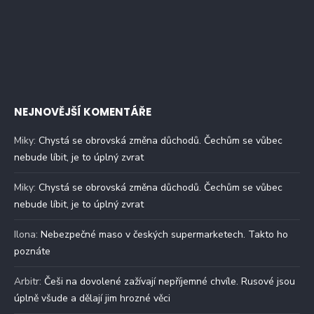
NEJNOVĚJŠÍ KOMENTÁŘE
Miky
:
Chystá se obrovská změna důchodů. Čechům se vůbec
nebude líbit, je to úplný zvrat
Miky
:
Chystá se obrovská změna důchodů. Čechům se vůbec
nebude líbit, je to úplný zvrat
Ilona
:
Nebezpečné maso v českých supermarketech. Takto ho
poznáte
Arbitr
:
Češi na dovolené zažívají nepříjemné chvíle. Rusové jsou
úplně všude a dělají jim hrozné věci