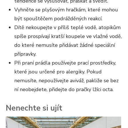
tendence se vysušovat, praskat a svědit.
Vyhněte se plyšovým hračkám, které mohou
být spouštěčem podrážděných reakcí.
Dítě nekoupejte v příliš teplé vodě, atopikům
spíše prospívají kratší koupele ve vlažné vodě,
do které nemusíte přidávat žádné speciální
přípravky.
Při praní prádla používejte prací prostředky,
které jsou určené pro alergiky. Pokud
nemusíte, nepoužívejte aviváž, pakliže se bez
ní neobejdete, přidejte do pračky lžíci octa.
Nenechte si ujít
To
ře