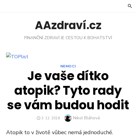
Skip
to
content
AAzdraví.cz
FINANČNÍ ZDRAVÍ JE CESTOU K BOHATSTVÍ
NEMOCI
Je vaše dítko
atopik? Tyto rady
se vám budou hodit
Author
Nikol Bláhová
POSTED
3. 12. 2018
ON
Atopik to v životě vůbec nemá jednoduché.