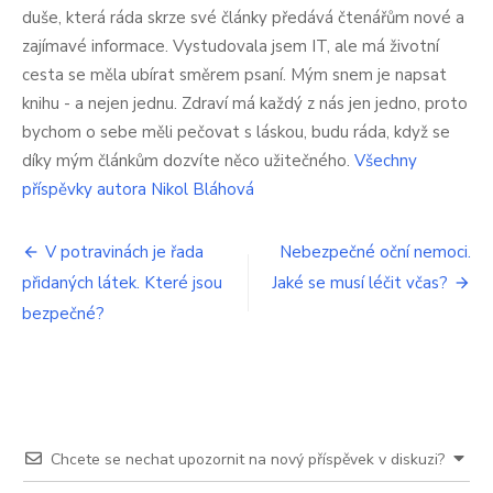
budou
duše, která ráda skrze své články předává čtenářům nové a
hodit
zajímavé informace. Vystudovala jsem IT, ale má životní
cesta se měla ubírat směrem psaní. Mým snem je napsat
knihu - a nejen jednu. Zdraví má každý z nás jen jedno, proto
bychom o sebe měli pečovat s láskou, budu ráda, když se
díky mým článkům dozvíte něco užitečného.
Všechny
příspěvky autora Nikol Bláhová
Navigace
V potravinách je řada
Nebezpečné oční nemoci.
přidaných látek. Které jsou
Jaké se musí léčit včas?
pro
bezpečné?
příspěvek
Chcete se nechat upozornit na nový příspěvek v diskuzi?