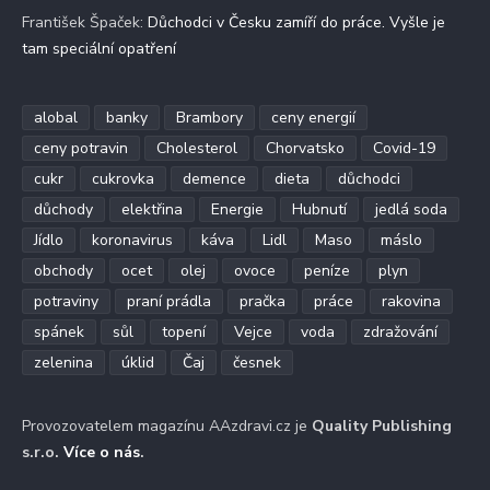
František Špaček
:
Důchodci v Česku zamíří do práce. Vyšle je
tam speciální opatření
alobal
banky
Brambory
ceny energií
ceny potravin
Cholesterol
Chorvatsko
Covid-19
cukr
cukrovka
demence
dieta
důchodci
důchody
elektřina
Energie
Hubnutí
jedlá soda
Jídlo
koronavirus
káva
Lidl
Maso
máslo
obchody
ocet
olej
ovoce
peníze
plyn
potraviny
praní prádla
pračka
práce
rakovina
spánek
sůl
topení
Vejce
voda
zdražování
zelenina
úklid
Čaj
česnek
Provozovatelem magazínu AAzdravi.cz je
Quality Publishing
s.r.o.
Více o nás
.