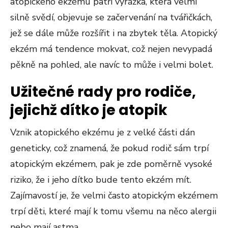
atopického ekzému patří vyrážka, která velmi
silně svědí, objevuje se začervenání na tvářičkách,
jež se dále může rozšířit i na zbytek těla. Atopický
ekzém má tendence mokvat, což nejen nevypadá
pěkně na pohled, ale navíc to může i velmi bolet.
Užitečné rady pro rodiče,
jejichž dítko je atopik
Vznik atopického ekzému je z velké části dán
geneticky, což znamená, že pokud rodič sám trpí
atopickým ekzémem, pak je zde poměrně vysoké
riziko, že i jeho dítko bude tento ekzém mít.
Zajímavostí je, že velmi často atopickým ekzémem
trpí děti, které mají k tomu všemu na něco alergii
nebo mají astma.