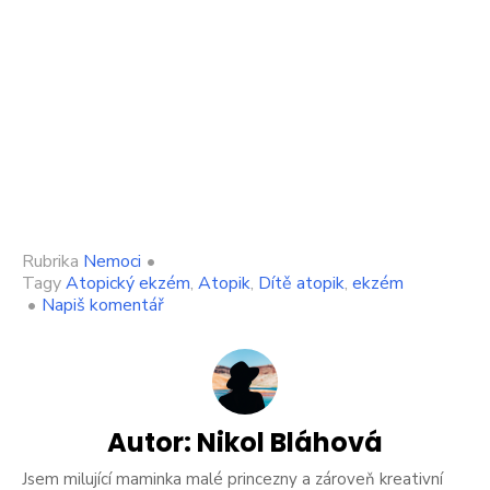
Rubrika
Nemoci
•
Tagy
Atopický ekzém
,
Atopik
,
Dítě atopik
,
ekzém
on
•
Napiš komentář
Je
vaše
dítko
atopik?
Tyto
rady
Autor:
Nikol Bláhová
se
vám
Jsem milující maminka malé princezny a zároveň kreativní