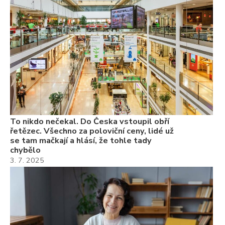
se
ch
3.
Va
ne
ch
22
Če
Ně
7.
To nikdo nečekal. Do Česka vstoupil obří
řetězec. Všechno za poloviční ceny, lidé už
se tam mačkají a hlásí, že tohle tady
chybělo
3. 7. 2025