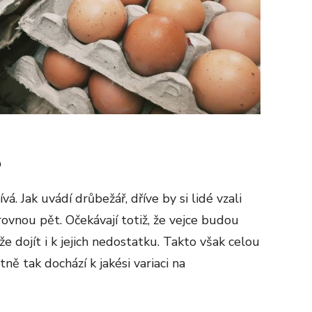
?
vá. Jak uvádí drůbežář, dříve by si lidé vzali
rovnou pět. Očekávají totiž, že vejce budou
e dojít i k jejich nedostatku. Takto však celou
tně tak dochází k jakési variaci na