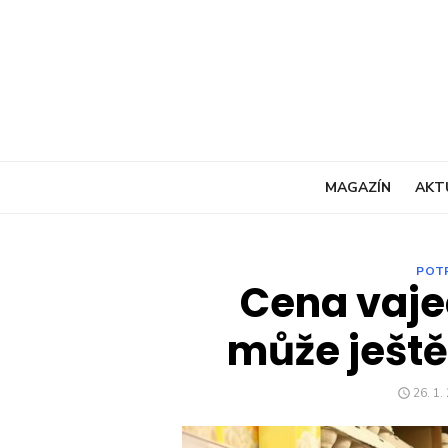
Skip
to
content
MAGAZÍN
AKT
POT
Cena vaje
může ještě
POST
26. 1.
ON