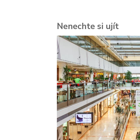
Nenechte si ujít
 za
kolik