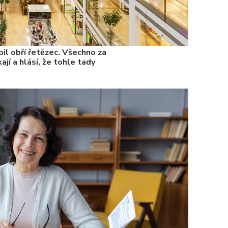
il obří řetězec. Všechno za
ají a hlásí, že tohle tady