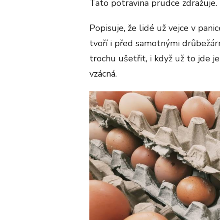
Tato potravina prudce zdražuje.
Popisuje, že lidé už vejce v pani
tvoří i před samotnými drůbežárn
trochu ušetřit, i když už to jde j
vzácná.