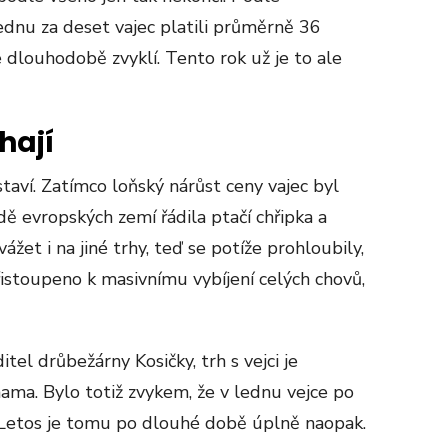
lednu za deset vajec platili průměrně 36
e dlouhodobě zvyklí. Tento rok už je to ale
hají
taví. Zatímco loňský nárůst ceny vajec byl
ě evropských zemí řádila ptačí chřipka a
žet i na jiné trhy, teď se potíže prohloubily,
istoupeno k masivnímu vybíjení celých chovů,
el drůbežárny Kosičky, trh s vejci je
ma. Bylo totiž zvykem, že v lednu vejce po
 Letos je tomu po dlouhé době úplně naopak.