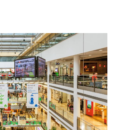
To nikdo 
poloviční
chybělo
3. 7. 2025
Valorizac
jim bude 
22. 5. 202
Češi plat
7. 1. 2025