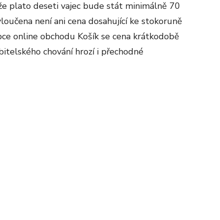
 že plato deseti vajec bude stát minimálně 70
Vyloučena není ani cena dosahující ke stokoruně
pce online obchodu Košík se cena krátkodobě
bitelského chování hrozí i přechodné