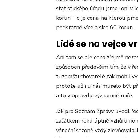
statistického úřadu jsme loni v 
korun. To je cena, na kterou jsm
podstatně více a sice 60 korun.
Lidé se na vejce vr
Ani tam se ale cena zřejmě nezas
způsoben především tím, že v řad
tuzemští chovatelé tak mohli vyvá
protože už i u nás muselo být př
a to v opravdu významné míře.
Jak pro Seznam Zprávy uvedl ředit
začátkem roku úplně vzhůru noha
vánoční sezóně vždy zlevňovala.