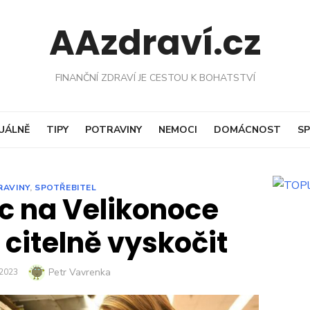
AAzdraví.cz
FINANČNÍ ZDRAVÍ JE CESTOU K BOHATSTVÍ
UÁLNĚ
TIPY
POTRAVINY
NEMOCI
DOMÁCNOST
SP
RAVINY
,
SPOTŘEBITEL
c na Velikonoce
 citelně vyskočit
Author
Petr Vavrenka
ED
 2023