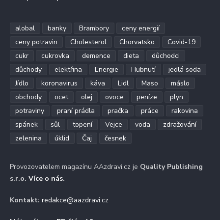
alobal
banky
Brambory
ceny energií
ceny potravin
Cholesterol
Chorvatsko
Covid-19
cukr
cukrovka
demence
dieta
důchodci
důchody
elektřina
Energie
Hubnutí
jedlá soda
Jídlo
koronavirus
káva
Lidl
Maso
máslo
obchody
ocet
olej
ovoce
peníze
plyn
potraviny
praní prádla
pračka
práce
rakovina
spánek
sůl
topení
Vejce
voda
zdražování
zelenina
úklid
Čaj
česnek
Provozovatelem magazínu AAzdravi.cz je
Quality Publishing
s.r.o.
Více o nás
.
Kontakt:
redakce@aazdravi.cz