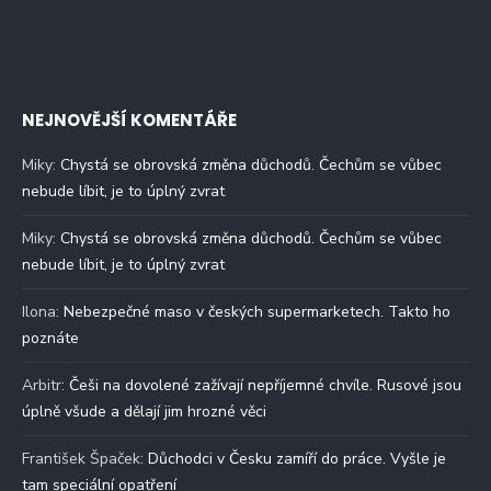
NEJNOVĚJŠÍ KOMENTÁŘE
Miky
:
Chystá se obrovská změna důchodů. Čechům se vůbec
nebude líbit, je to úplný zvrat
Miky
:
Chystá se obrovská změna důchodů. Čechům se vůbec
nebude líbit, je to úplný zvrat
Ilona
:
Nebezpečné maso v českých supermarketech. Takto ho
poznáte
Arbitr
:
Češi na dovolené zažívají nepříjemné chvíle. Rusové jsou
úplně všude a dělají jim hrozné věci
František Špaček
:
Důchodci v Česku zamíří do práce. Vyšle je
tam speciální opatření