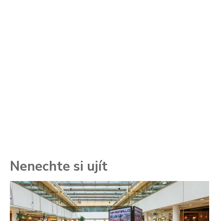
Nenechte si ujít
To
ře
se
ch