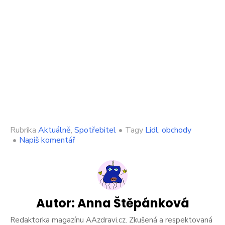
Rubrika
Aktuálně
,
Spotřebitel
•
Tagy
Lidl
,
obchody
on
•
Napiš komentář
Velký
obchodní
řetězec
prodával
otřesný
sýr.
Autor:
Anna Štěpánková
Našly
se
Redaktorka magazínu AAzdravi.cz. Zkušená a respektovaná