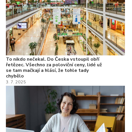
3.
Va
ne
ch
22
Če
Ně
7.
To nikdo nečekal. Do Česka vstoupil obří
řetězec. Všechno za poloviční ceny, lidé už
se tam mačkají a hlásí, že tohle tady
chybělo
3. 7. 2025