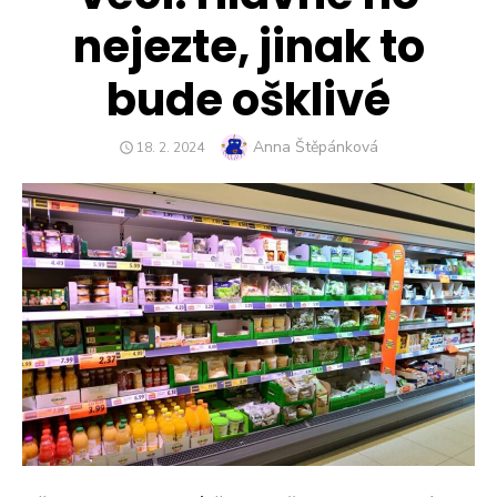
nejezte, jinak to
bude ošklivé
Author
Anna Štěpánková
POSTED
18. 2. 2024
ON