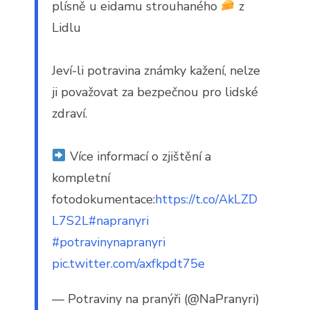
plísně u eidamu strouhaného
z
Lidlu
Jeví-li potravina známky kažení, nelze
ji považovat za bezpečnou pro lidské
zdraví.
Více informací o zjištění a
kompletní
fotodokumentace:
https://t.co/AkLZD
L7S2L
#napranyri
#potravinynapranyri
pic.twitter.com/axfkpdt75e
— Potraviny na pranýři (@NaPranyri)