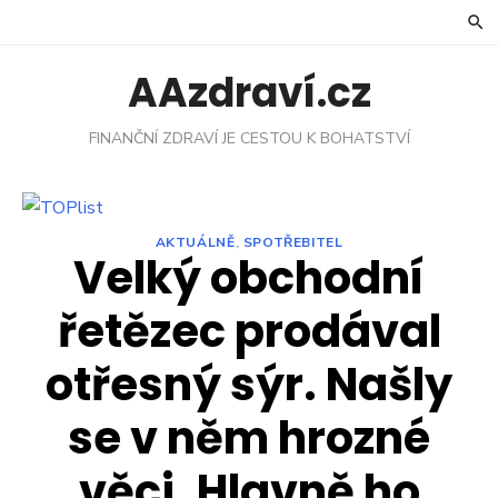
Skip
to
content
AAzdraví.cz
FINANČNÍ ZDRAVÍ JE CESTOU K BOHATSTVÍ
AKTUÁLNĚ
,
SPOTŘEBITEL
Velký obchodní
řetězec prodával
otřesný sýr. Našly
se v něm hrozné
věci. Hlavně ho