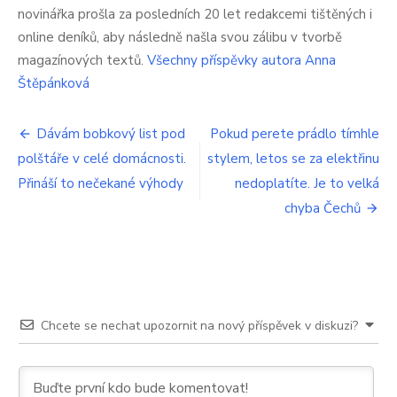
v
novinářka prošla za posledních 20 let redakcemi tištěných i
něm
online deníků, aby následně našla svou zálibu v tvorbě
hrozné
magazínových textů.
Všechny příspěvky autora Anna
věci.
Hlavně
Štěpánková
ho
nejezte,
Navigace
jinak
Dávám bobkový list pod
Pokud perete prádlo tímhle
to
polštáře v celé domácnosti.
stylem, letos se za elektřinu
pro
bude
Přináší to nečekané výhody
nedoplatíte. Je to velká
ošklivé
příspěvek
chyba Čechů
Chcete se nechat upozornit na nový příspěvek v diskuzi?