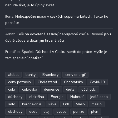
nebude líbit, je to úplný zvrat
Ilona
:
Nebezpečné maso v českých supermarketech. Takto ho
poznáte
Arbitr
:
Češi na dovolené zažívají nepříjemné chvíle. Rusové jsou
úplně všude a dělají jim hrozné věci
František Špaček
:
Důchodci v Česku zamíří do práce. Vyšle je
tam speciální opatření
alobal
banky
Brambory
ceny energií
ceny potravin
Cholesterol
Chorvatsko
Covid-19
cukr
cukrovka
demence
dieta
důchodci
důchody
elektřina
Energie
Hubnutí
jedlá soda
Jídlo
koronavirus
káva
Lidl
Maso
máslo
obchody
ocet
olej
ovoce
peníze
plyn