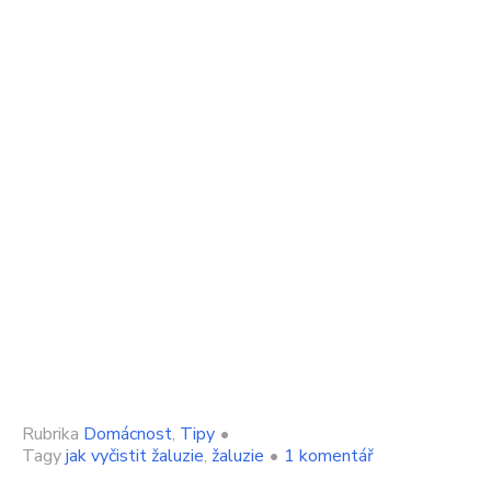
Rubrika
Domácnost
,
Tipy
•
u
Tagy
jak vyčistit žaluzie
,
žaluzie
•
1 komentář
textu