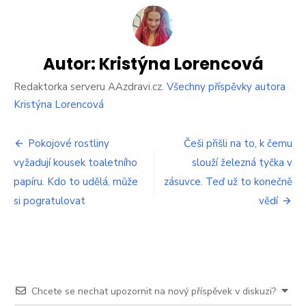
s
názvem
Veškerý
prach
ze
Autor:
Kristýna Lorencová
žaluzií
zmizí
Redaktorka serveru AAzdravi.cz.
Všechny příspěvky autora
najednou
Kristýna Lorencová
a
rychle.
Navigace
Dříve
Pokojové rostliny
Češi přišli na to, k čemu
mi
vyžadují kousek toaletního
slouží železná tyčka v
pro
to
papíru. Kdo to udělá, může
zásuvce. Teď už to konečně
trvalo,
příspěvek
ale
si pogratulovat
vědí
už
to
jinak
nedělám
Chcete se nechat upozornit na nový příspěvek v diskuzi?