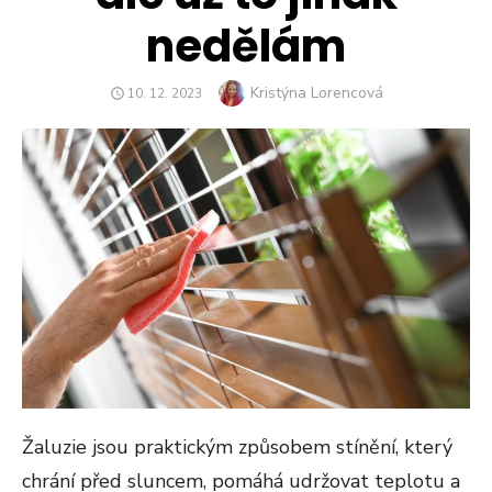
nedělám
Author
Kristýna Lorencová
POSTED
10. 12. 2023
ON
Žaluzie jsou praktickým způsobem stínění, který
chrání před sluncem, pomáhá udržovat teplotu a