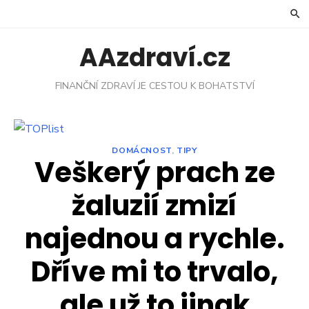
Skip
to
content
AAzdraví.cz
FINANČNÍ ZDRAVÍ JE CESTOU K BOHATSTVÍ
DOMÁCNOST
,
TIPY
Veškerý prach ze
žaluzií zmizí
najednou a rychle.
Dříve mi to trvalo,
ale už to jinak