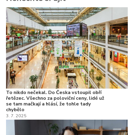
To
ře
se
ch
3.
Va
ne
ch
22
Če
Ně
7.
To nikdo nečekal. Do Česka vstoupil obří
řetězec. Všechno za poloviční ceny, lidé už
se tam mačkají a hlásí, že tohle tady
chybělo
3. 7. 2025