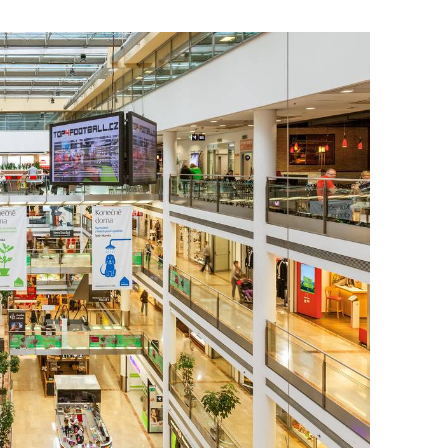
To nikdo 
poloviční
chybělo
3. 7. 2025
Valorizac
jim bude 
22. 5. 202
Češi plat
7. 1. 2025