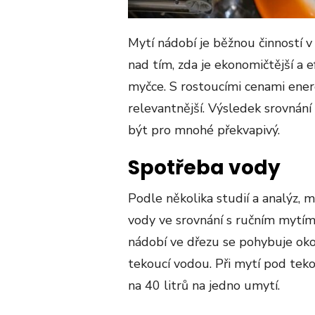
Mytí nádobí je běžnou činností 
nad tím, zda je ekonomičtější a 
myčce. S rostoucími cenami energ
relevantnější. Výsledek srovnán
být pro mnohé překvapivý.
Spotřeba vody
Podle několika studií a analýz,
vody ve srovnání s ručním mytím
nádobí ve dřezu se pohybuje oko
tekoucí vodou. Při mytí pod te
na 40 litrů na jedno umytí​​​​.