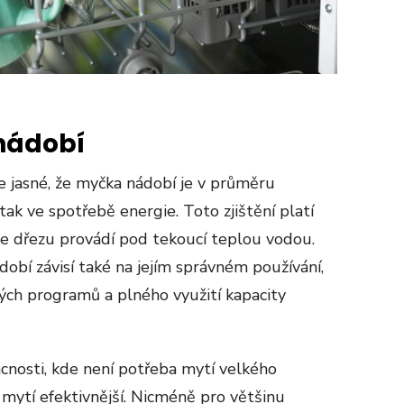
 nádobí
 jasné, že myčka nádobí je v průměru
tak ve spotřebě energie. Toto zjištění platí
ve dřezu provádí pod tekoucí teplou vodou.
obí závisí také na jejím správném používání,
kých programů a plného využití kapacity
nosti, kde není potřeba mytí velkého
 mytí efektivnější. Nicméně pro většinu