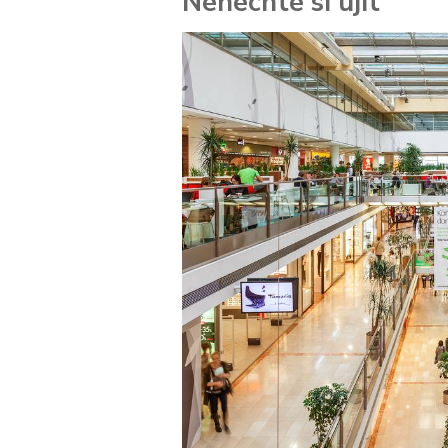
Nenechte si ujít
 za
kolik