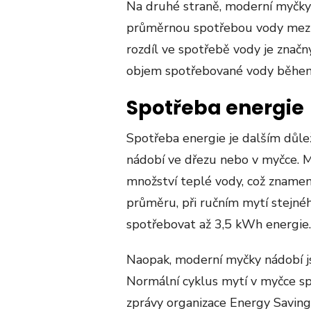
Na druhé straně, moderní myčky 
průměrnou spotřebou vody mezi 6
rozdíl ve spotřebě vody je znač
objem spotřebované vody během
Spotřeba energie
Spotřeba energie je dalším důl
nádobí ve dřezu nebo v myčce. M
množství teplé vody, což znamená
průměru, při ručním mytí stejné
spotřebovat až 3,5 kWh energie​​.
Naopak, moderní myčky nádobí js
Normální cyklus mytí v myčce sp
zprávy organizace Energy Saving