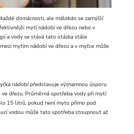
v každé domácnosti, ale málokdo se zamýšlí
efektivnější mytí nádobí ve dřezu nebo v
ií a vody se stává tato otázka stále
í mezi mytím nádobí ve dřezu a v myčce může
 myčka nádobí představuje významnou úsporu
 ve dřezu. Průměrná spotřeba vody při mytí
lo 15 litrů, pokud není myto přímo pod
koucí vodou může tato spotřeba stoupnout až