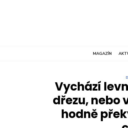
Skip
to
content
MAGAZÍN
AKT
Vychází levn
dřezu, nebo 
hodně přek
c