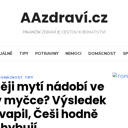
AAzdraví.cz
FINANČNÍ ZDRAVÍ JE CESTOU K BOHATSTVÍ
UÁLNĚ
TIPY
POTRAVINY
NEMOCI
DOMÁCNOST
SP
DOMÁCNOST
,
TIPY
ěji mytí nádobí ve
v myčce? Výsledek
vapil, Češi hodně
hybují