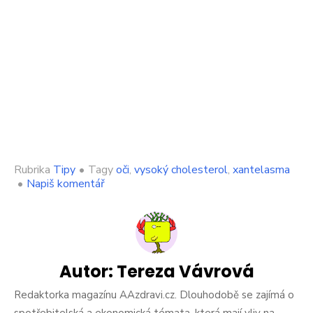
Rubrika
Tipy
•
Tagy
oči
,
vysoký cholesterol
,
xantelasma
on
•
Napiš komentář
Vysoký
cholesterol
se
projeví
zvláštním
způsobem
Autor:
Tereza Vávrová
v
očích.
Redaktorka magazínu AAzdravi.cz. Dlouhodobě se zajímá o
Jde