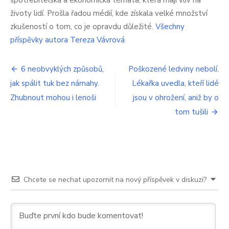
spotřebitelská a ekonomická témata, která mají vliv na
o
životy lidí. Prošla řadou médií, kde získala velké množství
spolehlivý
zkušeností o tom, co je opravdu důležité.
Všechny
znak,
že
příspěvky autora Tereza Vávrová
se
tělo
Navigace
nebezpečně
6 neobvyklých způsobů,
Poškozené ledviny nebolí.
ucpalo
jak spálit tuk bez námahy.
Lékařka uvedla, kteří lidé
pro
Zhubnout mohou i lenoši
jsou v ohrožení, aniž by o
příspěvek
tom tušili
Chcete se nechat upozornit na nový příspěvek v diskuzi?