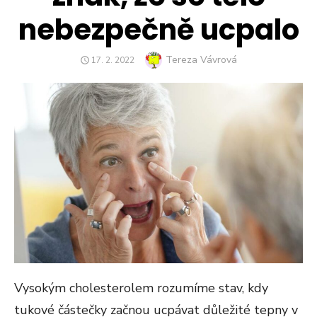
nebezpečně ucpalo
Author
Tereza Vávrová
POSTED
17. 2. 2022
ON
Vysokým cholesterolem rozumíme stav, kdy
tukové částečky začnou ucpávat důležité tepny v