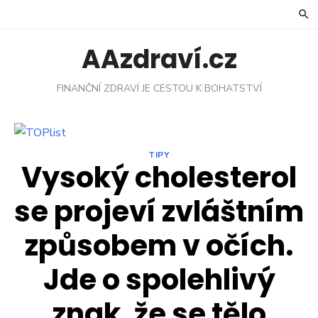
Skip
to
content
AAzdraví.cz
FINANČNÍ ZDRAVÍ JE CESTOU K BOHATSTVÍ
TIPY
Vysoký cholesterol
se projeví zvláštním
způsobem v očích.
Jde o spolehlivý
znak, že se tělo