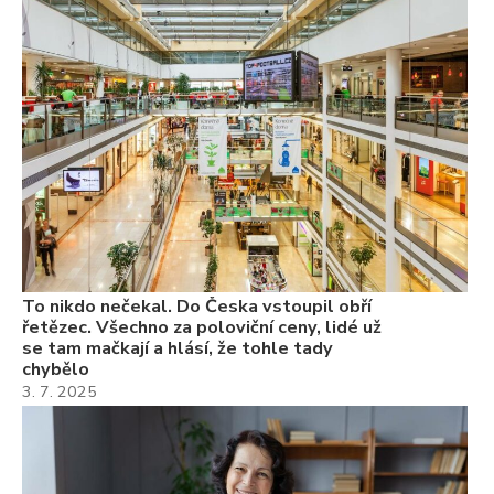
To
ře
se
ch
3.
Va
ne
ch
22
Če
Ně
7.
To nikdo nečekal. Do Česka vstoupil obří
řetězec. Všechno za poloviční ceny, lidé už
se tam mačkají a hlásí, že tohle tady
chybělo
3. 7. 2025