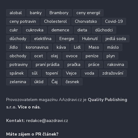
alobal
banky
Brambory
ceny energií
ceny potravin
Cholesterol
Chorvatsko
Covid-19
cukr
cukrovka
demence
dieta
důchodci
důchody
elektřina
Energie
Hubnutí
jedlá soda
Jídlo
koronavirus
káva
Lidl
Maso
máslo
obchody
ocet
olej
ovoce
peníze
plyn
potraviny
praní prádla
pračka
práce
rakovina
spánek
sůl
topení
Vejce
voda
zdražování
zelenina
úklid
Čaj
česnek
Provozovatelem magazínu AAzdravi.cz je
Quality Publishing
s.r.o.
Více o nás
.
Kontakt:
redakce@aazdravi.cz
Máte zájem o PR článek?