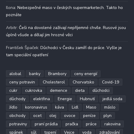
Ilona
:
Nebezpečné maso v českých supermarketech. Takto ho
poznáte
Arbitr
:
Češi na dovolené zažívají nepříjemné chvíle. Rusové jsou
úplně všude a dělají jim hrozné věci
František Špaček
:
Důchodci v Česku zamíří do práce. Vyšle je
tam speciální opatření
alobal
banky
Brambory
ceny energií
ceny potravin
Cholesterol
Chorvatsko
Covid-19
cukr
cukrovka
demence
dieta
důchodci
důchody
elektřina
Energie
Hubnutí
jedlá soda
Jídlo
koronavirus
káva
Lidl
Maso
máslo
obchody
ocet
olej
ovoce
peníze
plyn
potraviny
praní prádla
pračka
práce
rakovina
spánek
sůl
topení
Vejce
voda
zdražování