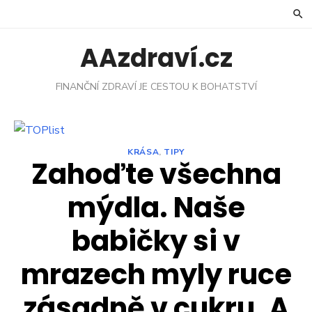
Skip
to
content
AAzdraví.cz
FINANČNÍ ZDRAVÍ JE CESTOU K BOHATSTVÍ
KRÁSA
,
TIPY
Zahoďte všechna
mýdla. Naše
babičky si v
mrazech myly ruce
zásadně v cukru. A