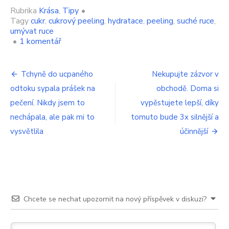
Rubrika
Krása
,
Tipy
•
Tagy
cukr
,
cukrový peeling
,
hydratace
,
peeling
,
suché ruce
,
umývat ruce
u
•
1 komentář
textu
s
Navigace
názvem
Tchyně do ucpaného
Nekupujte zázvor v
Zahoďte
odtoku sypala prášek na
obchodě. Doma si
pro
všechna
mýdla.
pečení. Nikdy jsem to
vypěstujete lepší, díky
příspěvek
Naše
nechápala, ale pak mi to
tomuto bude 3x silnější a
babičky
vysvětlila
účinnější
si
v
mrazech
myly
ruce
zásadně
v
Chcete se nechat upozornit na nový příspěvek v diskuzi?
cukru.
A
nikdy