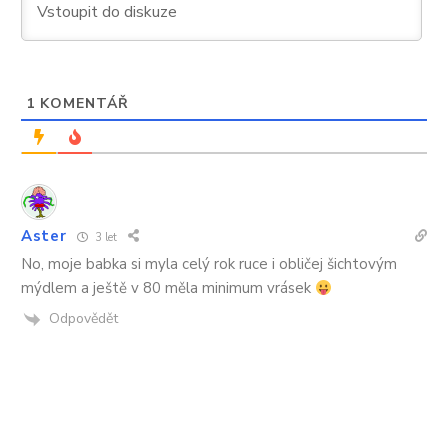
neměly
problém
1
KOMENTÁŘ
Aster
3 let
No, moje babka si myla celý rok ruce i obličej šichtovým
mýdlem a ještě v 80 měla minimum vrásek
Odpovědět