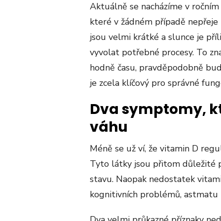
Aktuálně se nacházíme v ročním o
které v žádném případě nepřeje 
jsou velmi krátké a slunce je pří
vyvolat potřebné procesy. To zn
hodně času, pravděpodobně budet
je zcela klíčový pro správné fun
Dva symptomy, kt
váhu
Méně se už ví, že vitamin D regu
Tyto látky jsou přitom důležité 
stavu. Naopak nedostatek vitamin
kognitivních problémů, astmatu u
Dva velmi průkazné příznaky ned