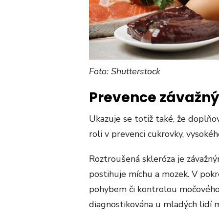
Foto: Shutterstock
Prevence závažn
Ukazuje se totiž také, že doplňo
roli v prevenci cukrovky, vysokéh
Roztroušená skleróza je závažn
postihuje míchu a mozek. V pokr
pohybem či kontrolou močového 
diagnostikována u mladých lidí m