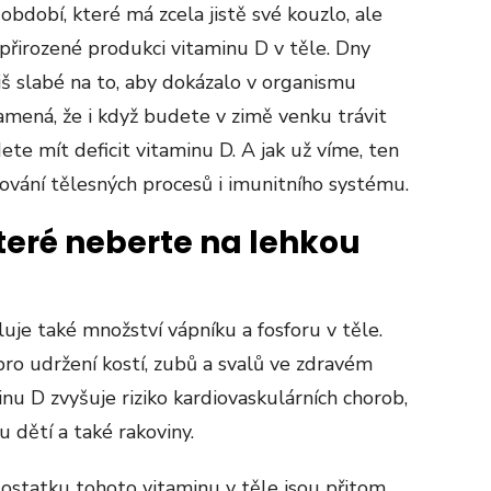
bdobí, které má zcela jistě své kouzlo, ale
přirozené produkci vitaminu D v těle. Dny
liš slabé na to, aby dokázalo v organismu
amená, že i když budete v zimě venku trávit
e mít deficit vitaminu D. A jak už víme, ten
gování tělesných procesů i imunitního systému.
eré neberte na lehkou
luje také množství vápníku a fosforu v těle.
pro udržení kostí, zubů a svalů ve zdravém
u D zvyšuje riziko kardiovaskulárních chorob,
 dětí a také rakoviny.
ostatku tohoto vitaminu v těle jsou přitom