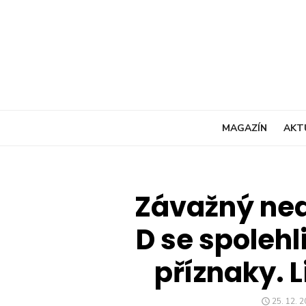
Skip
to
content
MAGAZÍN
AKT
Závažný ned
D se spoleh
příznaky. L
POSTED
25. 12. 