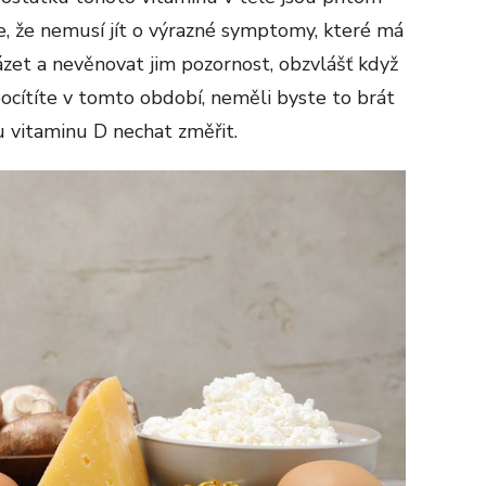
je, že nemusí jít o výrazné symptomy, které má
házet a nevěnovat jim pozornost, obzvlášť když
 pocítíte v tomto období, neměli byste to brát
nu vitaminu D nechat změřit.