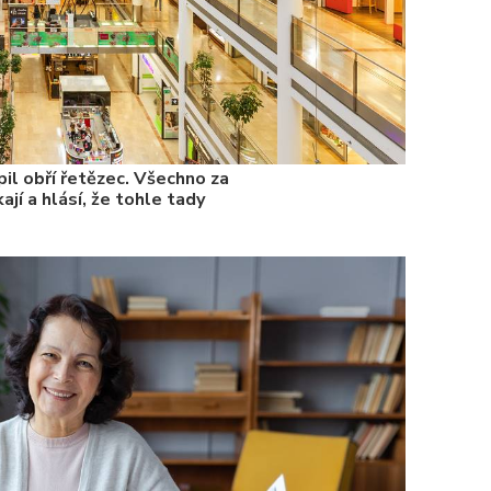
il obří řetězec. Všechno za
ají a hlásí, že tohle tady