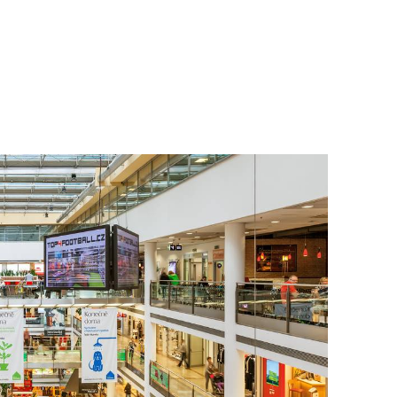
To nikdo 
poloviční
chybělo
3. 7. 2025
Valorizac
jim bude 
22. 5. 202
Češi plat
7. 1. 2025