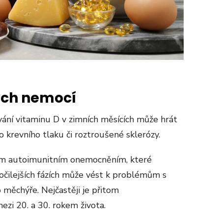
ých nemocí
vání vitaminu D v zimních měsících může hrát
o krevního tlaku či roztroušené sklerózy.
ým autoimunitním onemocněním, které
očilejších fázích může vést k problémům s
měchýře. Nejčastěji je přitom
ezi 20. a 30. rokem života.