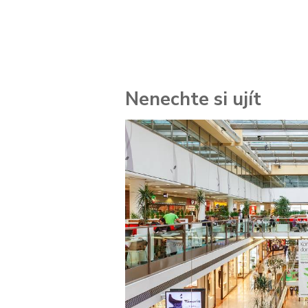
Nenechte si ujít
 za
kolik