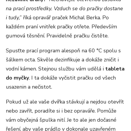
na prací prostředky. Vzduch se do pračky dostane
i tudy,
” říká opravář praček Michal Berka. Po
každém praní vnitřek pračky otřete. Především
gumová těsnění. Pravidelně pračku čistěte.
Spusťte prací program alespoň na 60 °C spolu s
šálkem octa. Skvěle dezinfikuje a dokáže zničit i
vodní kámen. Stejnou službu vám udělá i
tableta
do myčky
. I ta dokáže vyčistit pračku od všech
usazenin a nečistot.
Pokud už ale vaše dvířka stávkují a nejdou otevřít
nebo zavřít, poradíte si i bez opraváře. Pomůže
vám obyčejná špulka nití. Je to ale jen dočasné
řešení, aby vaše prádlo v dokonale uzavřeném