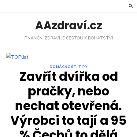
Skip
to
content
AAzdraví.cz
FINANČNÍ ZDRAVÍ JE CESTOU K BOHATSTVÍ
DOMÁCNOST
,
TIPY
Zavřít dvířka od
pračky, nebo
nechat otevřená.
Výrobci to tají a 95
% Čechů to dělá