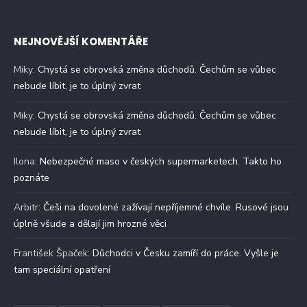
NEJNOVĚJŠÍ KOMENTÁŘE
Miky
:
Chystá se obrovská změna důchodů. Čechům se vůbec
nebude líbit, je to úplný zvrat
Miky
:
Chystá se obrovská změna důchodů. Čechům se vůbec
nebude líbit, je to úplný zvrat
Ilona
:
Nebezpečné maso v českých supermarketech. Takto ho
poznáte
Arbitr
:
Češi na dovolené zažívají nepříjemné chvíle. Rusové jsou
úplně všude a dělají jim hrozné věci
František Špaček
:
Důchodci v Česku zamíří do práce. Vyšle je
tam speciální opatření