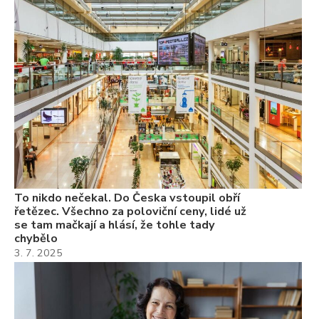
To
ře
se
ch
3.
Va
ne
ch
22
Če
Ně
7.
To nikdo nečekal. Do Česka vstoupil obří
řetězec. Všechno za poloviční ceny, lidé už
se tam mačkají a hlásí, že tohle tady
chybělo
3. 7. 2025