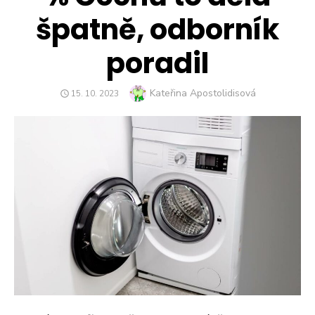
špatně, odborník
poradil
Author
Kateřina Apostolidisová
POSTED
15. 10. 2023
ON