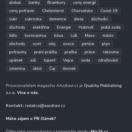
alobal
banky
Brambory
ceny energií
ceny potravin
Cholesterol
Chorvatsko
Covid-19
cukr
cukrovka
demence
dieta
důchodci
důchody
elektřina
Energie
Hubnutí
jedlá soda
Jídlo
koronavirus
káva
Lidl
Maso
máslo
obchody
ocet
olej
ovoce
peníze
plyn
potraviny
praní prádla
pračka
práce
rakovina
spánek
sůl
topení
Vejce
voda
zdražování
zelenina
úklid
Čaj
česnek
Provozovatelem magazínu AAzdravi.cz je
Quality Publishing
s.r.o.
Více o nás
.
Kontakt:
redakce@aazdravi.cz
Máte zájem o PR článek?
Čtěte také zpravodajství a komentáře deníku
Mix24.cz