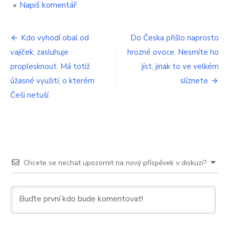
on
•
Napiš komentář
Zavřít
dvířka
Navigace
od
Kdo vyhodí obal od
Do Česka přišlo naprosto
pračky,
vajíček, zasluhuje
hrozné ovoce. Nesmíte ho
pro
nebo
nechat
proplesknout. Má totiž
jíst, jinak to ve velkém
příspěvek
otevřená.
úžasné využití, o kterém
slíznete
Výrobci
Češi netuší
to
tají
a
95
%
Čechů
to
Chcete se nechat upozornit na nový příspěvek v diskuzi?
dělá
špatně,
odborník
poradil