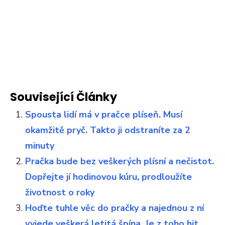
Související Články
Spousta lidí má v pračce plíseň. Musí
okamžitě pryč. Takto ji odstraníte za 2
minuty
Pračka bude bez veškerých plísní a nečistot.
Dopřejte jí hodinovou kúru, prodloužíte
životnost o roky
Hoďte tuhle věc do pračky a najednou z ní
vyjede veškerá letitá špína. Je z toho hit