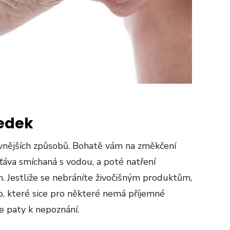
ředek
vnějších způsobů. Bohatě vám na změkčení
šťáva smíchaná s vodou, a poté natření
 Jestliže se nebráníte živočišným produktům,
o, které sice pro některé nemá příjemné
 paty k nepoznání.