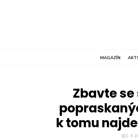
Skip
to
content
MAGAZÍN
AKT
Zbavte se
popraskanýc
k tomu najde
POST
2. 4. 2