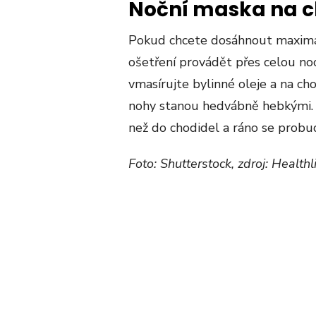
Noční maska na c
Pokud chcete dosáhnout maximá
ošetření provádět přes celou no
vmasírujte bylinné oleje a na ch
nohy stanou hedvábně hebkými. 
než do chodidel a ráno se probu
Foto: Shutterstock, zdroj: Healthl