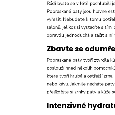
Rádi byste se v létě pochlubili
Popraskané paty jsou hlavně es
vyřešit. Nebudete k tomu potře
salonů, jelikož si vystačíte s tí
opravdu jednoduchá a začít s ní
Zbavte se odumře
Popraskané paty tvoří ztvrdlá k
poslouží hned několik pomocníků 
které tvoří hrubá a ostřejší zrna.
nebo kávu. Jakmile necháte paty
přejíždějte si zrnky paty a kůže s
Intenzivně hydrat