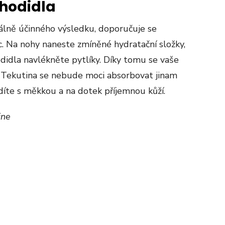
hodidla
lně účinného výsledku, doporučuje se
c. Na nohy naneste zmíněné hydratační složky,
odidla navlékněte pytlíky. Díky tomu se vaše
Tekutina se nebude moci absorbovat jinam
díte s měkkou a na dotek příjemnou kůží.
ine