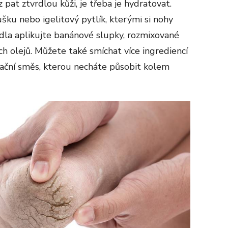
 pat ztvrdlou kůži, je třeba je hydratovat.
ušku nebo igelitový pytlík, kterými si nohy
idla aplikujte banánové slupky, rozmixované
h olejů. Můžete také smíchat více ingrediencí
ační směs, kterou necháte působit kolem