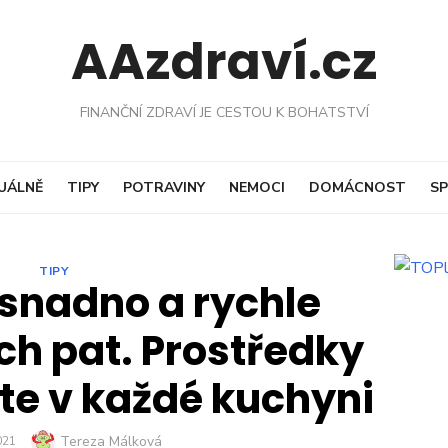
AAzdraví.cz
FINANČNÍ ZDRAVÍ JE CESTOU K BOHATSTVÍ
UÁLNĚ
TIPY
POTRAVINY
NEMOCI
DOMÁCNOST
SP
TIPY
 snadno a rychle
h pat. Prostředky
te v každé kuchyni
Author
Tereza Málková
ED
021