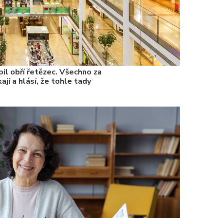
il obří řetězec. Všechno za
ají a hlásí, že tohle tady