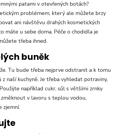
 jemnými patami v otevřených botách?
tetickým problémem, který ale můžete brzy
bovat ani návštěvu drahých kosmetických
m, co máte u sebe doma. Péče o chodidla je
 můžete třeba ihned.
lých buněk
ůže. Tu bude třeba nejprve odstranit a k tomu
z naší kuchyně. Je třeba vyhledat potraviny,
 Použijte například cukr, sůl s většími zrnky
 změknout v lavoru s teplou vodou,
e zjemní.
ujte