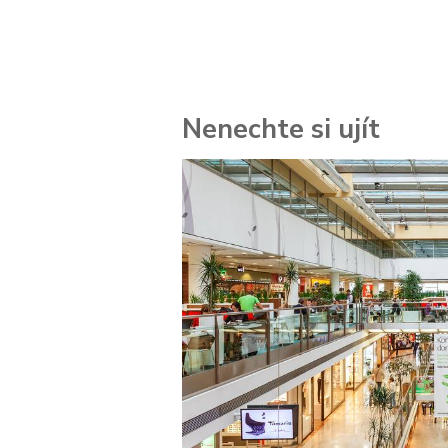
Nenechte si ujít
 za
kolik