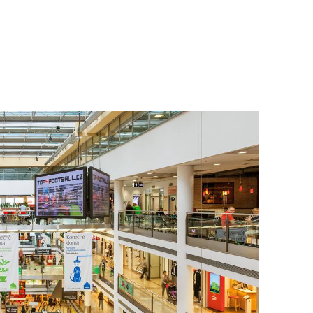
To nikdo 
poloviční
chybělo
3. 7. 2025
Valorizac
jim bude 
22. 5. 202
Češi plat
7. 1. 2025