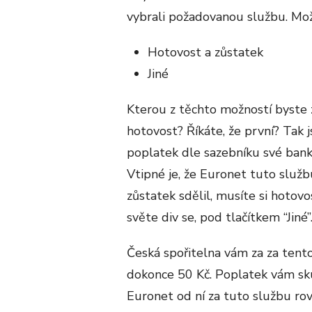
vybrali požadovanou službu. Možn
Hotovost a zůstatek
Jiné
Kterou z těchto možností byste z
hotovost? Říkáte, že první? Tak 
poplatek dle sazebníku své banky
Vtipné je, že Euronet tuto slu
zůstatek sdělil, musíte si hotovo
světe div se, pod tlačítkem “Jiné”
Česká spořitelna vám za za tent
dokonce 50 Kč. Poplatek vám sku
Euronet od ní za tuto službu rov