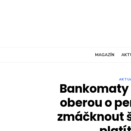
Skip
to
content
MAGAZÍN
AKT
AKTU
Bankomaty 
oberou o pe
zmáčknout š
platí