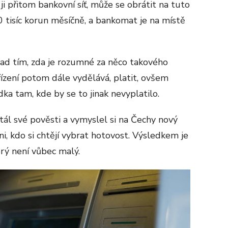
i přitom bankovní síť, může se obrátit na tuto
20 tisíc korun měsíčně, a bankomat je na místě
ad tím, zda je rozumné za něco takového
řízení potom dále vydělává, platit, ovšem
ka tam, kde by se to jinak nevyplatilo.
ál své pověsti a vymyslel si na Čechy nový
hni, kdo si chtějí vybrat hotovost. Výsledkem je
rý není vůbec malý.