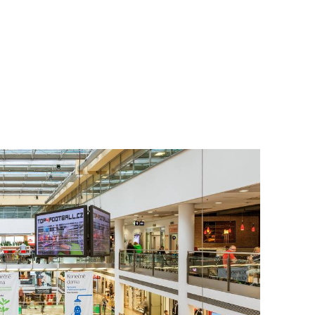
To nikdo 
poloviční
chybělo
3. 7. 2025
Valorizac
jim bude 
22. 5. 202
Češi plat
7. 1. 2025