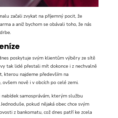
alu začali zvykat na příjemný pocit, že
rma a aniž bychom se obávali toho, že nás
drbe.
peníze
dnes poskytuje svým klientům výběry ze sítě
 tak lidé přestali mít dokonce i z nechvalně
t, kterou najdeme především na
 ovšem nově i v obcích po celé zemi.
i nabídek samosprávám, kterým službu
 Jednoduše, pokud nějaká obec chce svým
osti z bankomatu, což dnes patří ke zcela