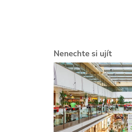
Nenechte si ujít
 za
kolik