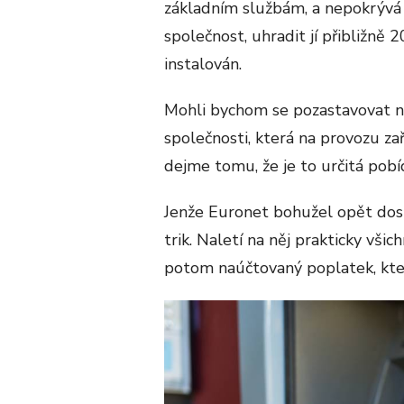
základním službám, a nepokrývá j
společnost, uhradit jí přibližně 
instalován.
Mohli bychom se pozastavovat n
společnosti, která na provozu za
dejme tomu, že je to určitá pobíd
Jenže Euronet bohužel opět dost
trik. Naletí na něj prakticky všic
potom naúčtovaný poplatek, kte