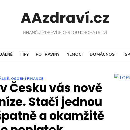
AAzdraví.cz
FINANČNÍ ZDRAVÍ JE CESTOU K BOHATSTVÍ
UÁLNĚ
TIPY
POTRAVINY
NEMOCI
DOMÁCNOST
SP
ÁLNĚ
,
OSOBNÍ FINANCE
v Česku vás nově
níze. Stačí jednou
patně a okamžitě
te poplatek