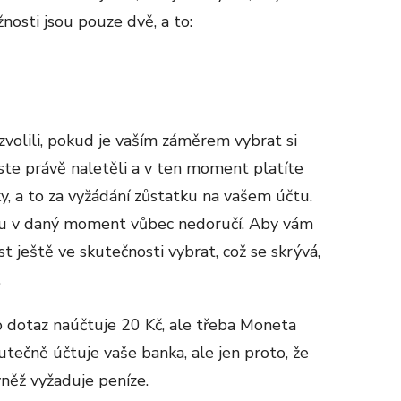
osti jsou pouze dvě, a to:
volili, pokud je vaším záměrem vybrat si
jste právě naletěli a v ten moment platíte
, a to za vyžádání zůstatku na vašem účtu.
žbu v daný moment vůbec nedoručí. Aby vám
st ještě ve skutečnosti vybrat, což se skrývá,
.
o dotaz naúčtuje 20 Kč, ale třeba Moneta
tečně účtuje vaše banka, ale jen proto, že
něž vyžaduje peníze.