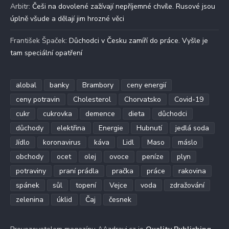
Arbitr
:
Češi na dovolené zažívají nepříjemné chvíle. Rusové jsou
úplně všude a dělají jim hrozné věci
František Špaček
:
Důchodci v Česku zamíří do práce. Vyšle je
tam speciální opatření
alobal
banky
Brambory
ceny energií
ceny potravin
Cholesterol
Chorvatsko
Covid-19
cukr
cukrovka
demence
dieta
důchodci
důchody
elektřina
Energie
Hubnutí
jedlá soda
Jídlo
koronavirus
káva
Lidl
Maso
máslo
obchody
ocet
olej
ovoce
peníze
plyn
potraviny
praní prádla
pračka
práce
rakovina
spánek
sůl
topení
Vejce
voda
zdražování
zelenina
úklid
Čaj
česnek