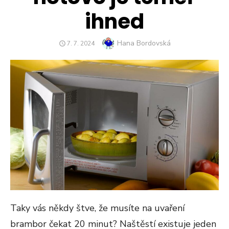
ihned
Author
Hana Bordovská
POSTED
7. 7. 2024
ON
Taky vás někdy štve, že musíte na uvaření
brambor čekat 20 minut? Naštěstí existuje jeden