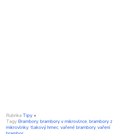
Rubrika
Tipy
•
Tagy
Brambory
,
brambory v mikrovlnce
,
brambory z
mikrovlnky
,
tlakový hrnec
,
vařené brambory
,
vaření
brambor