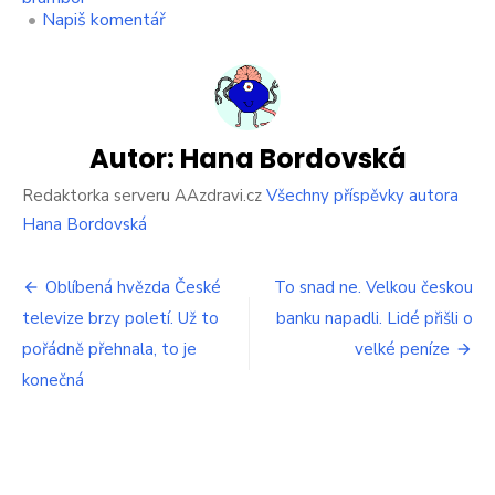
on
•
Napiš komentář
Brambory
vařím
už
jen
pár
minut.
Autor:
Hana Bordovská
Existuje
na
Redaktorka serveru AAzdravi.cz
Všechny příspěvky autora
to
Hana Bordovská
fígl
s
Navigace
mikrovlnkou
Oblíbená hvězda České
To snad ne. Velkou českou
a
televize brzy poletí. Už to
banku napadli. Lidé přišli o
pro
hotovo
pořádně přehnala, to je
je
velké peníze
příspěvek
téměř
konečná
ihned