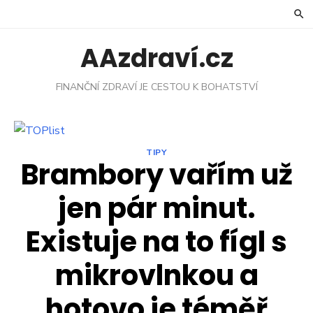
Skip
to
content
AAzdraví.cz
FINANČNÍ ZDRAVÍ JE CESTOU K BOHATSTVÍ
TIPY
Brambory vařím už
jen pár minut.
Existuje na to fígl s
mikrovlnkou a
hotovo je téměř