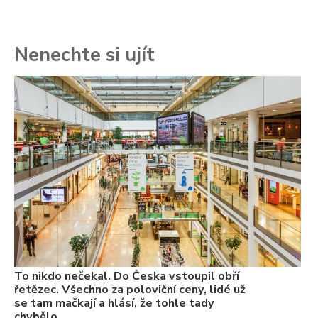
Nenechte si ujít
To
ře
se
ch
3.
Va
ne
ch
22
Če
Ně
7.
To nikdo nečekal. Do Česka vstoupil obří
řetězec. Všechno za poloviční ceny, lidé už
se tam mačkají a hlásí, že tohle tady
chybělo