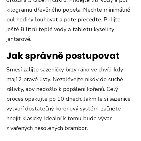
droždí s 5 lžícemi cukru. Přidejte litr vody a půl
kilogramu dřevěného popela. Nechte minimálně
půl hodiny louhovat a poté přeceďte. Přilijte
ještě 8 litrů teplé vody a tabletu kyseliny
jantarové.
Jak správně postupovat
Směsí zalijte sazeničky brzy ráno ve chvíli, kdy
mají 2 pravé listy. Nezalévejte nikdy do suché
zálivky, aby nedošlo k popálení kořenů. Celý
proces opakujte po 10 dnech. Jakmile si sazenice
vytvoří dostatečný kořenový systém, začněte
hnojit klasicky. Ideální k tomu bude vývar
z vařených nesolených brambor.