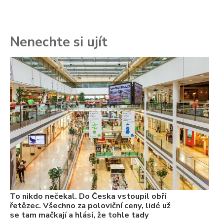
Nenechte si ujít
To
ře
se
ch
3.
Va
ne
ch
22
Če
Ně
7.
To nikdo nečekal. Do Česka vstoupil obří
řetězec. Všechno za poloviční ceny, lidé už
se tam mačkají a hlásí, že tohle tady