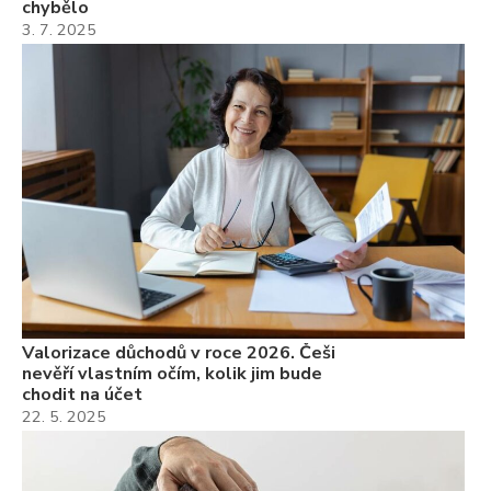
chybělo
3. 7. 2025
Valorizace důchodů v roce 2026. Češi
nevěří vlastním očím, kolik jim bude
chodit na účet
22. 5. 2025