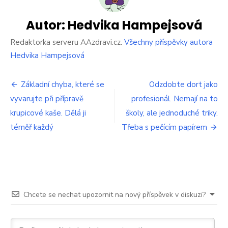
rajčat,
co
jste
Autor:
Hedvika Hampejsová
kdy
měli.
Redaktorka serveru AAzdravi.cz.
Všechny příspěvky autora
Díky
Hedvika Hampejsová
pravidlu
13:13:40
Navigace
Základní chyba, které se
Odzdobte dort jako
vyvarujte při přípravě
profesionál. Nemají na to
pro
krupicové kaše. Dělá ji
školy, ale jednoduché triky.
příspěvek
téměř každý
Třeba s pečícím papírem
Chcete se nechat upozornit na nový příspěvek v diskuzi?