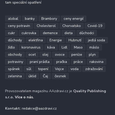
tam speciální opatření
alobal
banky
Brambory
ceny energií
ceny potravin
Cholesterol
Chorvatsko
Covid-19
cukr
cukrovka
demence
dieta
důchodci
důchody
elektřina
Energie
Hubnutí
jedlá soda
Jídlo
koronavirus
káva
Lidl
Maso
máslo
obchody
ocet
olej
ovoce
peníze
plyn
potraviny
praní prádla
pračka
práce
rakovina
spánek
sůl
topení
Vejce
voda
zdražování
zelenina
úklid
Čaj
česnek
Provozovatelem magazínu AAzdravi.cz je
Quality Publishing
s.r.o.
Více o nás
.
Kontakt:
redakce@aazdravi.cz