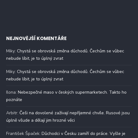
NEJNOVĚJŠÍ KOMENTÁŘE
Miky
:
Chystá se obrovská změna důchodů. Čechům se vůbec
nebude líbit, je to úplný zvrat
Miky
:
Chystá se obrovská změna důchodů. Čechům se vůbec
nebude líbit, je to úplný zvrat
Ilona
:
Nebezpečné maso v českých supermarketech. Takto ho
poznáte
Arbitr
:
Češi na dovolené zažívají nepříjemné chvíle. Rusové jsou
úplně všude a dělají jim hrozné věci
František Špaček
:
Důchodci v Česku zamíří do práce. Vyšle je