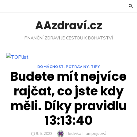
Skip
to
content
AAzdraví.cz
FINANČNÍ ZDRAVÍ JE CESTOU K BOHATSTVÍ
DOMÁCNOST
,
POTRAVINY
,
TIPY
Budete mít nejvíce
rajčat, co jste kdy
měli. Díky pravidlu
13:13:40
Author
Hedvika Hampejsová
POSTED
9. 5. 2022