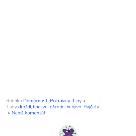
Rubrika
Domácnost
,
Potraviny
,
Tipy
•
Tagy
droždí
,
hnojivo
,
přírodní hnojivo
,
Rajčata
on
•
Napiš komentář
Budete
mít
nejvíce