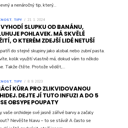
levný a nenáročný tip, který…
CNOST
,
TIPY
/
21. 1. 2024
 VYHODÍ SLUPKU OD BANÁNU,
LUHUJE POHLAVEK. MÁ SKVĚLÉ
ITÍ, O KTERÉM ZDEJŠÍ LIDÉ NETUŠÍ
patří do stejné skupiny jako alobal nebo zubní pasta.
víte, kolik využití vlastně má, dokud vám to někdo
e. Takže čtěte. Protože vědět,…
CNOST
,
TIPY
/
8. 9. 2023
ÁCÍ KÚRA PRO ZLIKVIDOVANOU
IDEJ. DEJTE JÍ TUTO INFUZI A DO 5
 SE OBSYPE POUPATY
ly vaše orchideje své jasně zářivé barvy a začaly
out? Nevěšte hlavu – to se stává! A často se