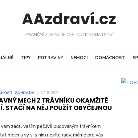
AAzdraví.cz
FINANČNÍ ZDRAVÍ JE CESTOU K BOHATSTVÍ
UÁLNĚ
TIPY
POTRAVINY
NEMOCI
DOMÁCNOST
SP
CNOST
,
ZAHRADA
/
17. 8. 2024
AVNÝ MECH Z TRÁVNÍKU OKAMŽITĚ
Í. STAČÍ NA NĚJ POUŽÍT OBYČEJNOU
vám začal vaším pečlivě budovaným trávníkem
tat mech a vy si s ním nevíte rady, máme pro vás