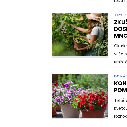
rostli
TIPY
,
Z
ZKU
DOS
MNO
Okurko
vaše o
umístě
DOMÁ
KON
POM
Také s
kvetou
rozho