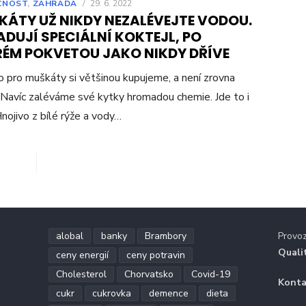
CNOST
,
ZAHRADA
/
29. 6. 2022
KÁTY UŽ NIKDY NEZALÉVEJTE VODOU.
DUJÍ SPECIÁLNÍ KOKTEJL, PO
RÉM POKVETOU JAKO NIKDY DŘÍVE
o pro muškáty si většinou kupujeme, a není zrovna
 Navíc zaléváme své kytky hromadou chemie. Jde to i
 Hnojivo z bílé rýže a vody…
alobal
banky
Brambory
Provo
Quali
ceny energií
ceny potravin
Cholesterol
Chorvatsko
Covid-19
Konta
cukr
cukrovka
demence
dieta