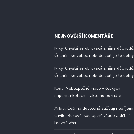
NEJNOVĚJŠÍ KOMENTÁŘE
Miky
:
Chystá se obrovská změna důchodů
Čechům se vůbec nebude líbit, je to úplný
Miky
:
Chystá se obrovská změna důchodů
Čechům se vůbec nebude líbit, je to úplný
Ilona
:
Nebezpečné maso v českých
supermarketech. Takto ho poznáte
Arbitr
:
Češi na dovolené zažívají nepříjem
chvíle. Rusové jsou úplně všude a dělají ji
hrozné věci