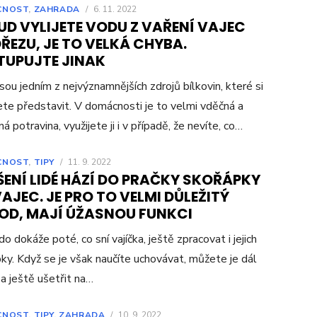
CNOST
,
ZAHRADA
/
6. 11. 2022
UD VYLIJETE VODU Z VAŘENÍ VAJEC
ŘEZU, JE TO VELKÁ CHYBA.
TUPUJTE JINAK
jsou jedním z nejvýznamnějších zdrojů bílkovin, které si
te představit. V domácnosti je to velmi vděčná a
á potravina, využijete ji i v případě, že nevíte, co…
CNOST
,
TIPY
/
11. 9. 2022
ENÍ LIDÉ HÁZÍ DO PRAČKY SKOŘÁPKY
AJEC. JE PRO TO VELMI DŮLEŽITÝ
OD, MAJÍ ÚŽASNOU FUNKCI
o dokáže poté, co sní vajíčka, ještě zpracovat i jejich
ky. Když se je však naučíte uchovávat, můžete je dál
 a ještě ušetřit na…
CNOST
,
TIPY
,
ZAHRADA
/
10. 9. 2022