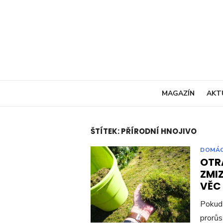
Skip
to
content
MAGAZÍN
AKT
ŠTÍTEK:
PŘÍRODNÍ HNOJIVO
DOMÁ
OTR
ZMIZ
VĚC
Pokud 
prorůs