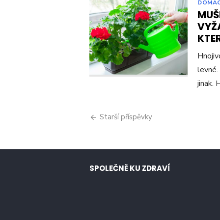
DOMÁ
MUŠ
VYŽA
KTE
Hnojiv
levné.
jinak.
Navigace
Starší příspěvky
pro
příspěvky
SPOLEČNĚ KU ZDRAVÍ