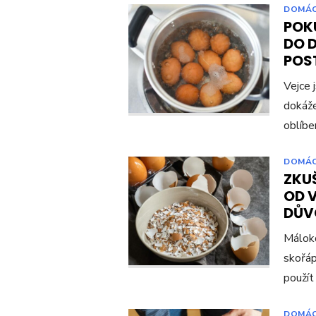
DOMÁ
POK
DO D
POS
Vejce 
dokáže
oblíben
DOMÁ
ZKUŠ
OD V
DŮV
Málokd
skořáp
použít
DOMÁ