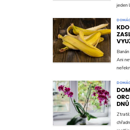
jeden 
DOMÁ
KDO
ZAS
VYUŽ
Banán 
Ani ne
neřekn
DOMÁ
DOM
ORCH
DNŮ
Ztrati
chřadn