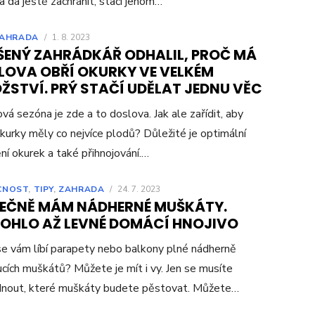
na dá ještě zachránit, stačí jenom…
AHRADA
/
1. 8. 2023
ŠENÝ ZAHRÁDKÁŘ ODHALIL, PROČ MÁ
LOVA OBŘÍ OKURKY VE VELKÉM
ŽSTVÍ. PRÝ STAČÍ UDĚLAT JEDNU VĚC
vá sezóna je zde a to doslova. Jak ale zařídit, aby
kurky měly co nejvíce plodů? Důležité je optimální
ní okurek a také přihnojování.…
CNOST
,
TIPY
,
ZAHRADA
/
24. 7. 2023
EČNĚ MÁM NÁDHERNÉ MUŠKÁTY.
OHLO AŽ LEVNÉ DOMÁCÍ HNOJIVO
e vám líbí parapety nebo balkony plné nádherně
cích muškátů? Můžete je mít i vy. Jen se musíte
dnout, které muškáty budete pěstovat. Můžete…