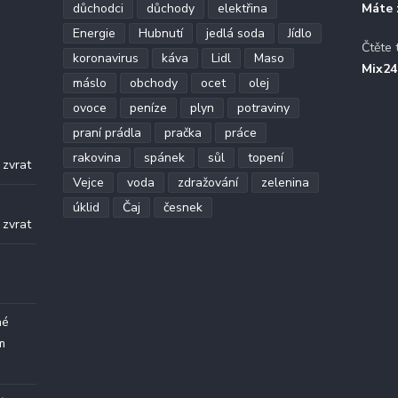
důchodci
důchody
elektřina
Máte 
Energie
Hubnutí
jedlá soda
Jídlo
Čtěte 
koronavirus
káva
Lidl
Maso
Mix24
máslo
obchody
ocet
olej
ovoce
peníze
plyn
potraviny
praní prádla
pračka
práce
.
rakovina
spánek
sůl
topení
 zvrat
Vejce
voda
zdražování
zelenina
.
úklid
Čaj
česnek
 zvrat
né
m