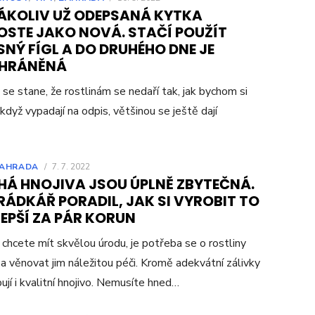
ÁKOLIV UŽ ODEPSANÁ KYTKA
OSTE JAKO NOVÁ. STAČÍ POUŽÍT
NÝ FÍGL A DO DRUHÉHO DNE JE
HRÁNĚNÁ
se stane, že rostlinám se nedaří tak, jak bychom si
I když vypadají na odpis, většinou se ještě dají
AHRADA
/
7. 7. 2022
HÁ HNOJIVA JSOU ÚPLNĚ ZBYTEČNÁ.
RÁDKÁŘ PORADIL, JAK SI VYROBIT TO
EPŠÍ ZA PÁR KORUN
chcete mít skvělou úrodu, je potřeba se o rostliny
 a věnovat jim náležitou péči. Kromě adekvátní zálivky
ují i kvalitní hnojivo. Nemusíte hned…