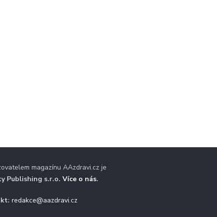
zovatelem magazínu AAzdravi.cz je
ty Publishing s.r.o.
Více o nás
.
kt:
redakce@aazdravi.cz