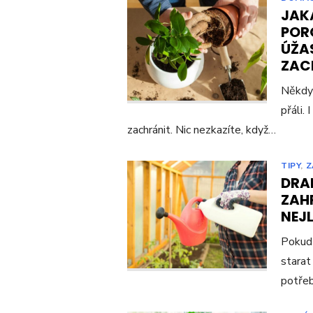
JAK
POR
ÚŽAS
ZAC
Někdy 
přáli. 
zachránit. Nic nezkazíte, když…
TIPY
,
Z
DRA
ZAH
NEJL
Pokud 
starat
potřeb