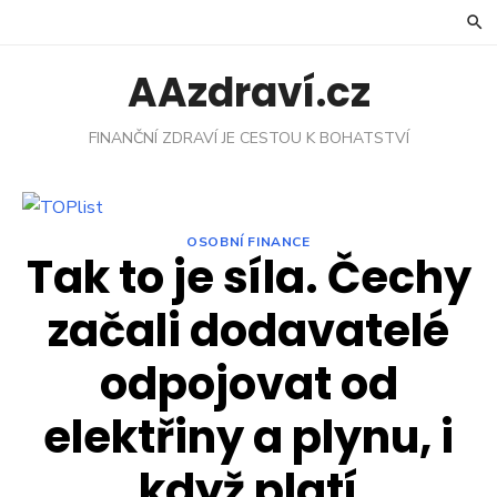
Skip
to
content
AAzdraví.cz
FINANČNÍ ZDRAVÍ JE CESTOU K BOHATSTVÍ
OSOBNÍ FINANCE
Tak to je síla. Čechy
začali dodavatelé
odpojovat od
elektřiny a plynu, i
když platí