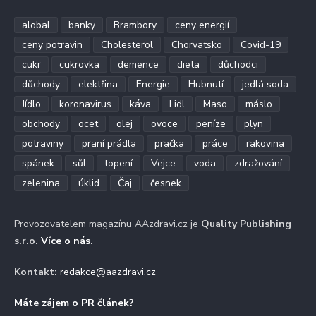
alobal
banky
Brambory
ceny energií
ceny potravin
Cholesterol
Chorvatsko
Covid-19
cukr
cukrovka
demence
dieta
důchodci
důchody
elektřina
Energie
Hubnutí
jedlá soda
Jídlo
koronavirus
káva
Lidl
Maso
máslo
obchody
ocet
olej
ovoce
peníze
plyn
potraviny
praní prádla
pračka
práce
rakovina
spánek
sůl
topení
Vejce
voda
zdražování
zelenina
úklid
Čaj
česnek
Provozovatelem magazínu AAzdravi.cz je
Quality Publishing
s.r.o.
Více o nás
.
Kontakt:
redakce@aazdravi.cz
Máte zájem o PR článek?