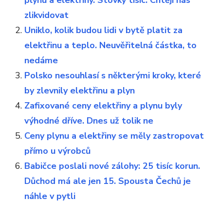
plynu a elektřiny. Stovky tisíc. Chtějí nás
zlikvidovat
Uniklo, kolik budou lidi v bytě platit za
elektřinu a teplo. Neuvěřitelná částka, to
nedáme
Polsko nesouhlasí s některými kroky, které
by zlevnily elektřinu a plyn
Zafixované ceny elektřiny a plynu byly
výhodné dříve. Dnes už tolik ne
Ceny plynu a elektřiny se měly zastropovat
přímo u výrobců
Babičce poslali nové zálohy: 25 tisíc korun.
Důchod má ale jen 15. Spousta Čechů je
náhle v pytli