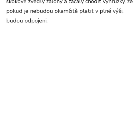
skokově zvedly zálohy a začaly chodit výhrůžky, že
pokud je nebudou okamžitě platit v plné výši,
budou odpojeni.