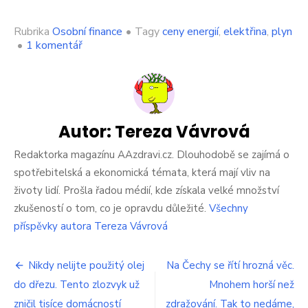
Rubrika
Osobní finance
•
Tagy
ceny energií
,
elektřina
,
plyn
u
•
1 komentář
textu
s
názvem
Tak
to
je
Autor:
Tereza Vávrová
síla.
Čechy
Redaktorka magazínu AAzdravi.cz. Dlouhodobě se zajímá o
začali
spotřebitelská a ekonomická témata, která mají vliv na
dodavatelé
životy lidí. Prošla řadou médií, kde získala velké množství
odpojovat
zkušeností o tom, co je opravdu důležité.
Všechny
od
elektřiny
příspěvky autora Tereza Vávrová
a
plynu,
Navigace
i
Nikdy nelijte použitý olej
Na Čechy se řítí hrozná věc.
když
do dřezu. Tento zlozvyk už
Mnohem horší než
pro
platí
zničil tisíce domácností
zdražování. Tak to nedáme,