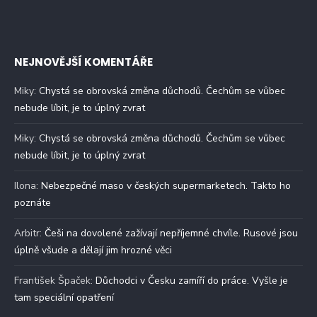
NEJNOVĚJŠÍ KOMENTÁŘE
Miky
:
Chystá se obrovská změna důchodů. Čechům se vůbec
nebude líbit, je to úplný zvrat
Miky
:
Chystá se obrovská změna důchodů. Čechům se vůbec
nebude líbit, je to úplný zvrat
Ilona
:
Nebezpečné maso v českých supermarketech. Takto ho
poznáte
Arbitr
:
Češi na dovolené zažívají nepříjemné chvíle. Rusové jsou
úplně všude a dělají jim hrozné věci
František Špaček
:
Důchodci v Česku zamíří do práce. Vyšle je
tam speciální opatření