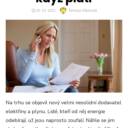
Author
Tereza Vávrová
POSTED
30. 10. 2022
ON
Na trhu se objevil nový velmi nesolidní dodavatel
elektřiny a plynu. Lidé, kteří od něj energie
odebírají, už jsou naprosto zoufalí. Náhle se jim