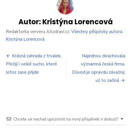
názvem
Češi
nemají
ponětí
Autor:
Kristýna Lorencová
o
tom,
Redaktorka serveru AAzdravi.cz.
Všechny příspěvky autora
že
Kristýna Lorencová
každá
pračka
Navigace
umí
Krásná zahrada z trvalek.
Najednou zkrachovala
také
Přežijí i velké sucho, které
významná česká firma.
pro
usušit
letos zase přijde
prádlo.
Důvod je opravdu závažný,
příspěvek
Stačí
už to začíná
zmáčknout
jedno
tlačítko
Chcete se nechat upozornit na nový příspěvek v diskuzi?