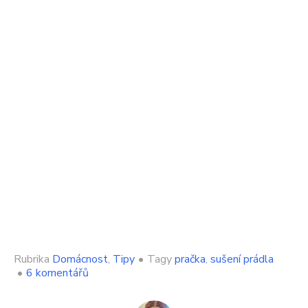
Rubrika
Domácnost
,
Tipy
•
Tagy
pračka
,
sušení prádla
u
•
6 komentářů
textu
s