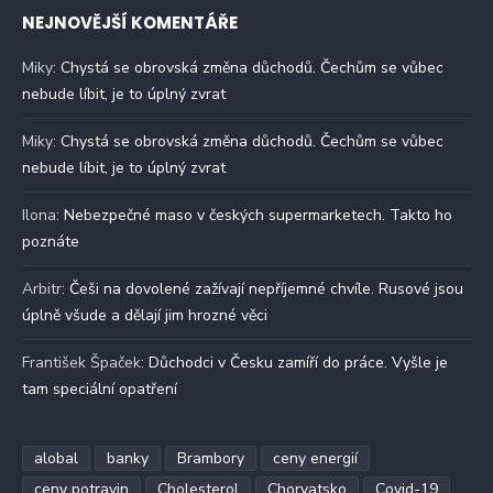
NEJNOVĚJŠÍ KOMENTÁŘE
Miky
:
Chystá se obrovská změna důchodů. Čechům se vůbec
nebude líbit, je to úplný zvrat
Miky
:
Chystá se obrovská změna důchodů. Čechům se vůbec
nebude líbit, je to úplný zvrat
Ilona
:
Nebezpečné maso v českých supermarketech. Takto ho
poznáte
Arbitr
:
Češi na dovolené zažívají nepříjemné chvíle. Rusové jsou
úplně všude a dělají jim hrozné věci
František Špaček
:
Důchodci v Česku zamíří do práce. Vyšle je
tam speciální opatření
alobal
banky
Brambory
ceny energií
ceny potravin
Cholesterol
Chorvatsko
Covid-19