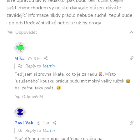
Jste opravdu divný redaktor,pak budu ten ručník stejně
sušit, mimochodem vy nejste divný,ale blázen, dáváte
zavádějící informace,nikdy prádlo nebude suché, teplé,bude
i po odstřeďování vlhké.neberte už 5y drogy
Odpovědět
Míša
3 let
Reply to
Martin
Teď jsem si zrovna říkala, co to je za radu
. Místo
“usušeného” kousku prádla budu mít mokrý velký ručník
.
Asi začnu taky psát..
Odpovědět
Pavlíček
3 let
Reply to
Martin
A ušetřenou energii mi spotřebuje pračka na