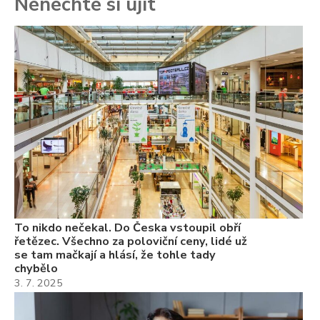
Nenechte si ujít
To
ře
se
ch
3.
Va
ne
ch
22
Če
Ně
7.
To nikdo nečekal. Do Česka vstoupil obří
řetězec. Všechno za poloviční ceny, lidé už
se tam mačkají a hlásí, že tohle tady
chybělo
3. 7. 2025