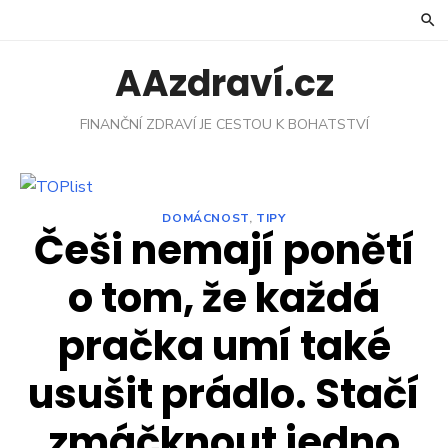
Skip
to
content
AAzdraví.cz
FINANČNÍ ZDRAVÍ JE CESTOU K BOHATSTVÍ
DOMÁCNOST
,
TIPY
Češi nemají ponětí
o tom, že každá
pračka umí také
usušit prádlo. Stačí
zmáčknout jedno