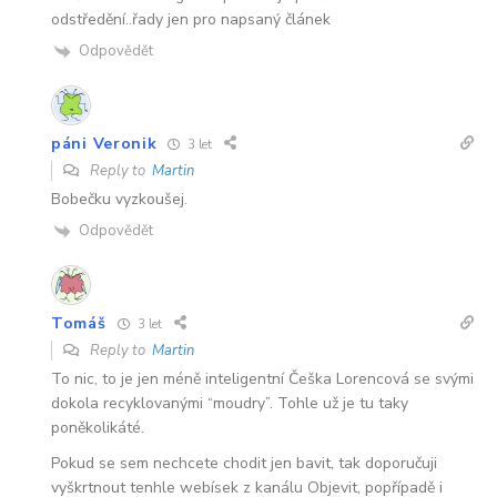
odstředění..řady jen pro napsaný článek
Odpovědět
páni Veronik
3 let
Reply to
Martin
Bobečku vyzkoušej.
Odpovědět
Tomáš
3 let
Reply to
Martin
To nic, to je jen méně inteligentní Češka Lorencová se svými
dokola recyklovanými “moudry”. Tohle už je tu taky
poněkolikáté.
Pokud se sem nechcete chodit jen bavit, tak doporučuji
vyškrtnout tenhle webísek z kanálu Objevit, popřípadě i