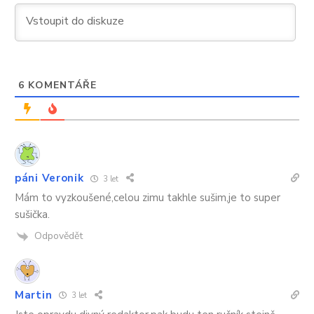
6
KOMENTÁŘE
páni Veronik
3 let
Mám to vyzkoušené,celou zimu takhle sušim,je to super
sušička.
Odpovědět
Martin
3 let