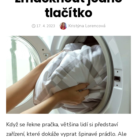
tlačítko
Author
Kristýna Lorencová
POSTED
17. 4. 2023
ON
Když se řekne pračka, většina lidí si představí
zařízení, které dokáže vyprat špinavé prádlo. Ale