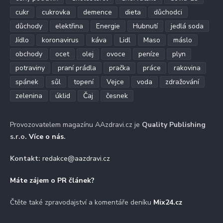
cukr
cukrovka
demence
dieta
důchodci
důchody
elektřina
Energie
Hubnutí
jedlá soda
Jídlo
koronavirus
káva
Lidl
Maso
máslo
obchody
ocet
olej
ovoce
peníze
plyn
potraviny
praní prádla
pračka
práce
rakovina
spánek
sůl
topení
Vejce
voda
zdražování
zelenina
úklid
Čaj
česnek
Provozovatelem magazínu AAzdravi.cz je
Quality Publishing
s.r.o.
Více o nás
.
Kontakt:
redakce@aazdravi.cz
Máte zájem o PR článek?
Čtěte také zpravodajství a komentáře deníku
Mix24.cz