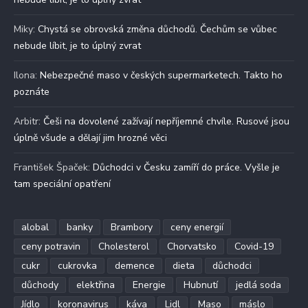
Miky
:
Chystá se obrovská změna důchodů. Čechům se vůbec
nebude líbit, je to úplný zvrat
Ilona
:
Nebezpečné maso v českých supermarketech. Takto ho
poznáte
Arbitr
:
Češi na dovolené zažívají nepříjemné chvíle. Rusové jsou
úplně všude a dělají jim hrozné věci
František Špaček
:
Důchodci v Česku zamíří do práce. Vyšle je
tam speciální opatření
alobal
banky
Brambory
ceny energií
ceny potravin
Cholesterol
Chorvatsko
Covid-19
cukr
cukrovka
demence
dieta
důchodci
důchody
elektřina
Energie
Hubnutí
jedlá soda
Jídlo
koronavirus
káva
Lidl
Maso
máslo