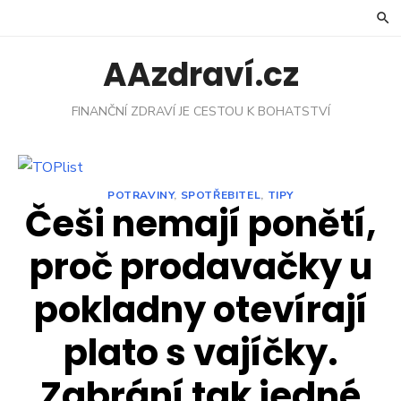
Skip
to
content
AAzdraví.cz
FINANČNÍ ZDRAVÍ JE CESTOU K BOHATSTVÍ
POTRAVINY
,
SPOTŘEBITEL
,
TIPY
Češi nemají ponětí,
proč prodavačky u
pokladny otevírají
plato s vajíčky.
Zabrání tak jedné