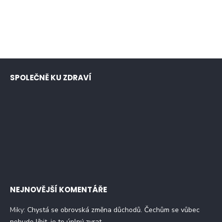
SPOLEČNĚ KU ZDRAVÍ
NEJNOVĚJŠÍ KOMENTÁŘE
Miky
:
Chystá se obrovská změna důchodů. Čechům se vůbec
nebude líbit, je to úplný zvrat