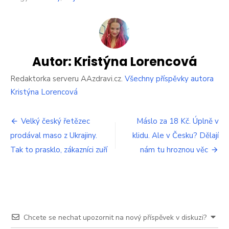
textu
s
názvem
Češi
nemají
ponětí,
Autor:
Kristýna Lorencová
proč
prodavačky
Redaktorka serveru AAzdravi.cz.
Všechny příspěvky autora
u
Kristýna Lorencová
pokladny
otevírají
Navigace
plato
Velký český řetězec
Máslo za 18 Kč. Úplně v
s
prodával maso z Ukrajiny.
klidu. Ale v Česku? Dělají
pro
vajíčky.
Tak to prasklo, zákazníci zuří
Zabrání
nám tu hroznou věc
příspěvek
tak
jedné
klíčové
věci
Chcete se nechat upozornit na nový příspěvek v diskuzi?