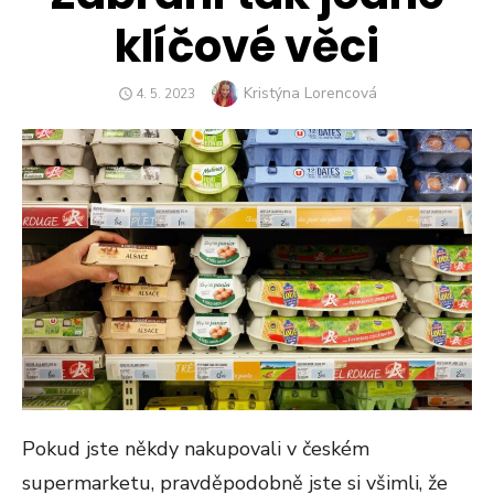
klíčové věci
Author
Kristýna Lorencová
POSTED
4. 5. 2023
ON
Pokud jste někdy nakupovali v českém
supermarketu, pravděpodobně jste si všimli, že