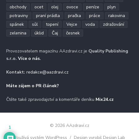
obchody
ocet
olej
ovoce
peníze
plyn
potraviny
praní prádla
pračka
práce
rakovina
spánek
sůl
topení
Vejce
voda
zdražování
zelenina
úklid
Čaj
česnek
Provozovatelem magazínu AAzdravi.cz je
Quality Publishing
s.r.o.
Více o nás
.
Kontakt:
redakce@aazdravi.cz
Máte zájem o PR článek?
Čtěte také zpravodajství a komentáře deníku
Mix24.cz
© 2026 AAzdraví.cz
1
Používá systém WordPress
/
Design vyrobil Design Lab