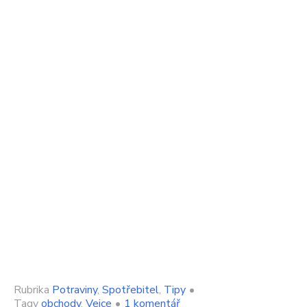
Rubrika
Potraviny
,
Spotřebitel
,
Tipy
•
u
Tagy
obchody
,
Vejce
•
1 komentář