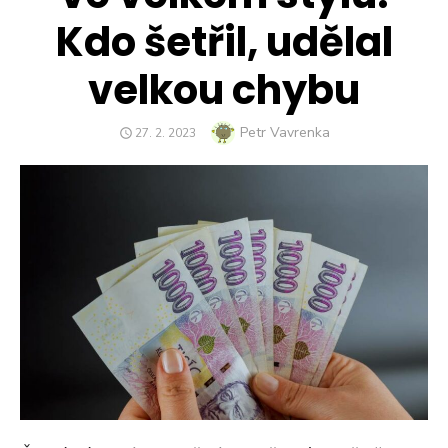
Kdo šetřil, udělal
velkou chybu
Author
Petr Vavrenka
POSTED
27. 2. 2023
ON