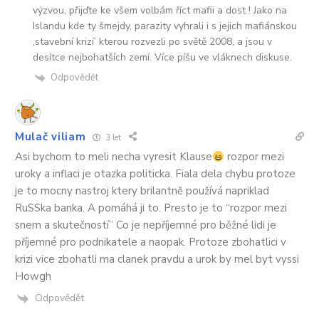
výzvou, přijďte ke všem volbám říct mafii a dost ! Jako na
Islandu kde ty šmejdy, parazity vyhrali i s jejich mafiánskou
,stavební krizí’ kterou rozvezli po světě 2008, a jsou v
desítce nejbohatších zemí. Více píšu ve vláknech diskuse.
Odpovědět
Mulač viliam
3 let
Asi bychom to meli necha vyresit Klause
rozpor mezi
uroky a inflaci je otazka politicka. Fiala dela chybu protoze
je to mocny nastroj ktery brilantně používá napriklad
RuSSka banka. A pomáhá ji to. Presto je to “rozpor mezi
snem a skutečností” Co je nepříjemné pro běžné lidi je
příjemné pro podnikatele a naopak. Protoze zbohatlici v
krizi vice zbohatli ma clanek pravdu a urok by mel byt vyssi
Howgh
Odpovědět