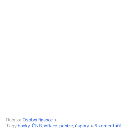
Rubrika
Osobní finance
•
u
Tagy
banky
,
ČNB
,
inflace
,
peníze
,
úspory
•
6 komentářů
textu