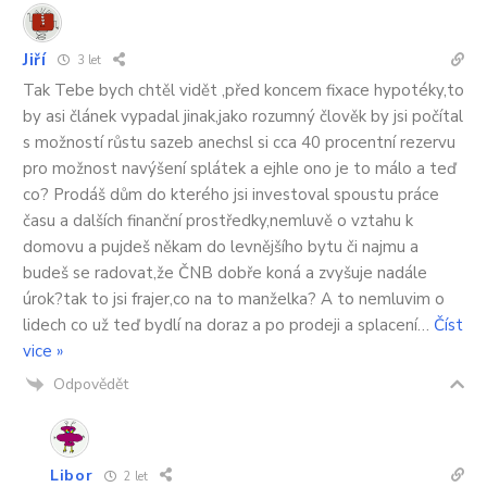
Jiří
3 let
Tak Tebe bych chtěl vidět ,před koncem fixace hypotéky,to
by asi článek vypadal jinak,jako rozumný člověk by jsi počítal
s možností růstu sazeb anechsl si cca 40 procentní rezervu
pro možnost navýšení splátek a ejhle ono je to málo a teď
co? Prodáš dům do kterého jsi investoval spoustu práce
času a dalších finanční prostředky,nemluvě o vztahu k
domovu a pujdeš někam do levnějšího bytu či najmu a
budeš se radovat,že ČNB dobře koná a zvyšuje nadále
úrok?tak to jsi frajer,co na to manželka? A to nemluvim o
lidech co už teď bydlí na doraz a po prodeji a splacení
…
Číst
vice »
Odpovědět
Libor
2 let