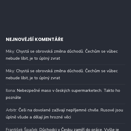
NEJNOVĚJŠÍ KOMENTÁŘE
Miky
:
Chystá se obrovská změna důchodů. Čechům se vůbec
nebude líbit, je to úplný zvrat
Miky
:
Chystá se obrovská změna důchodů. Čechům se vůbec
nebude líbit, je to úplný zvrat
Ilona
:
Nebezpečné maso v českých supermarketech. Takto ho
poznáte
Arbitr
:
Češi na dovolené zažívají nepříjemné chvíle. Rusové jsou
úplně všude a dělají jim hrozné věci
František Špaček
:
Důchodci v Česku zamíří do práce. Vyšle je