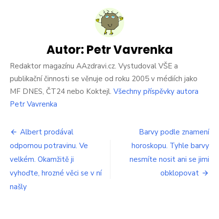
s
názv
Češi
nevěř
vlast
Autor:
Petr Vavrenka
očím.
ČNB
Redaktor magazínu AAzdravi.cz. Vystudoval VŠE a
jim
publikační činnosti se věnuje od roku 2005 v médiích jako
začal
MF DNES, ČT24 nebo Koktejl.
Všechny příspěvky autora
likvi
Petr Vavrenka
úspor
ve
velk
Navigace
Albert prodával
Barvy podle znamení
stylu.
Kdo
odpornou potravinu. Ve
horoskopu. Tyhle barvy
pro
šetřil
velkém. Okamžitě ji
nesmíte nosit ani se jimi
uděla
příspěvek
vyhoďte, hrozné věci se v ní
obklopovat
velko
chybu
našly