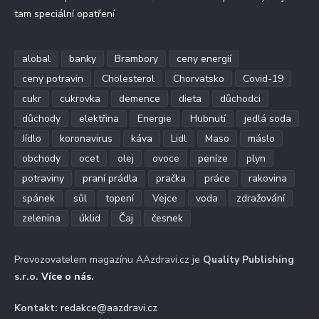
tam speciální opatření
alobal
banky
Brambory
ceny energií
ceny potravin
Cholesterol
Chorvatsko
Covid-19
cukr
cukrovka
demence
dieta
důchodci
důchody
elektřina
Energie
Hubnutí
jedlá soda
Jídlo
koronavirus
káva
Lidl
Maso
máslo
obchody
ocet
olej
ovoce
peníze
plyn
potraviny
praní prádla
pračka
práce
rakovina
spánek
sůl
topení
Vejce
voda
zdražování
zelenina
úklid
Čaj
česnek
Provozovatelem magazínu AAzdravi.cz je
Quality Publishing
s.r.o.
Více o nás
.
Kontakt:
redakce@aazdravi.cz