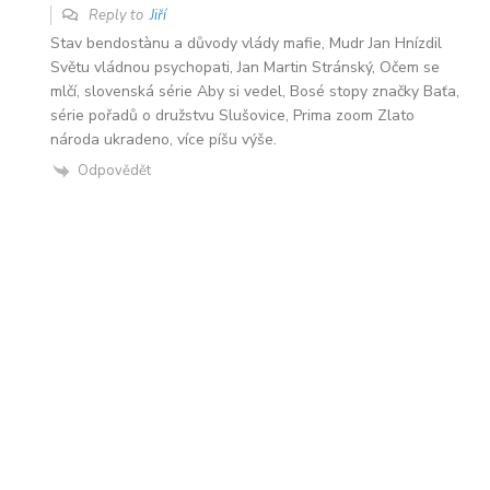
Reply to
Jiří
Stav bendostànu a důvody vlády mafie, Mudr Jan Hnízdil
Světu vládnou psychopati, Jan Martin Stránský, Očem se
mlčí, slovenská série Aby si vedel, Bosé stopy značky Baťa,
série pořadů o družstvu Slušovice, Prima zoom Zlato
národa ukradeno, více píšu výše.
Odpovědět