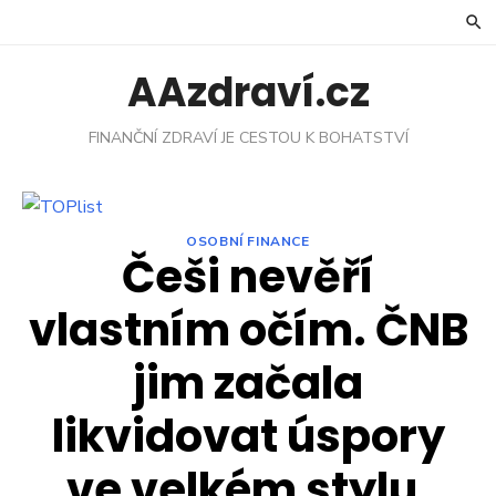
Skip
to
content
AAzdraví.cz
FINANČNÍ ZDRAVÍ JE CESTOU K BOHATSTVÍ
OSOBNÍ FINANCE
Češi nevěří
vlastním očím. ČNB
jim začala
likvidovat úspory
ve velkém stylu.