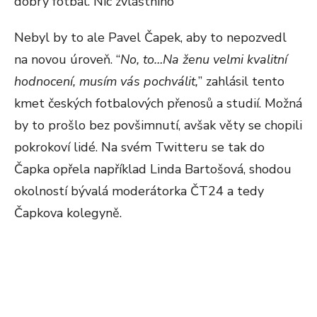
dobrý fotbal. Nic zvláštního
Nebyl by to ale Pavel Čapek, aby to nepozvedl
na novou úroveň. “
No, to…Na ženu velmi kvalitní
hodnocení, musím vás pochválit,
” zahlásil tento
kmet českých fotbalových přenosů a studií. Možná
by to prošlo bez povšimnutí, avšak věty se chopili
pokrokoví lidé. Na svém Twitteru se tak do
Čapka opřela například Linda Bartošová, shodou
okolností bývalá moderátorka ČT24 a tedy
Čapkova kolegyně.