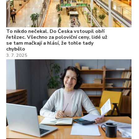
Če
Ně
7.
To nikdo nečekal. Do Česka vstoupil obří
řetězec. Všechno za poloviční ceny, lidé už
se tam mačkají a hlásí, že tohle tady
chybělo
3. 7. 2025