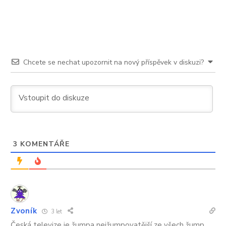
Chcete se nechat upozornit na nový příspěvek v diskuzi?
3
KOMENTÁŘE
Zvoník
3 let
Česká televize je žumpa nejžumpovatější ze všech žump.