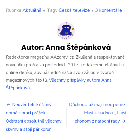
u
Rubrika
Aktuálně
•
Tagy
Česká televize
•
3 komentáře
text
s
náz
Čes
tele
uděl
Autor:
Anna Štěpánková
obro
ostu
Redaktorka magazínu AAzdravi.cz. Zkušená a respektovaná
Omlo
novinářka prošla za posledních 20 let redakcemi tištěných i
se
online deníků, aby následně našla svou zálibu v tvorbě
i
magazínových textů.
Všechny příspěvky autora Anna
nejvy
Štěpánková
Navigace
Neuvěřitelně účinný
Důchodci už mají moc peněz.
domácí prací prášek.
Musí zchudnout, hlásí
pro
Odstraní absolutně všechny
ekonom z národní rady
příspěvek
skvrny a stojí pár korun