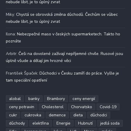
nebude líbit, je to úplný zvrat
Miky
:
Chystá se obrovská změna důchodů. Čechům se vůbec
nebude líbit, je to úplný zvrat
Ilona
:
Nebezpečné maso v českých supermarketech. Takto ho
poznáte
Arbitr
:
Češi na dovolené zažívají nepříjemné chvíle. Rusové jsou
úplně všude a dělají jim hrozné věci
František Špaček
:
Důchodci v Česku zamíří do práce. Vyšle je
tam speciální opatření
alobal
banky
Brambory
ceny energií
ceny potravin
Cholesterol
Chorvatsko
Covid-19
cukr
cukrovka
demence
dieta
důchodci
důchody
elektřina
Energie
Hubnutí
jedlá soda