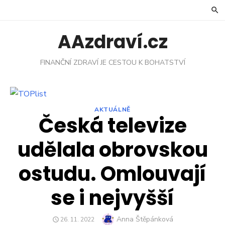
Skip
to
content
AAzdraví.cz
FINANČNÍ ZDRAVÍ JE CESTOU K BOHATSTVÍ
AKTUÁLNĚ
Česká televize
udělala obrovskou
ostudu. Omlouvají
se i nejvyšší
Author
Anna Štěpánková
POSTED
26. 11. 2022