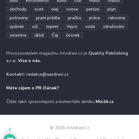
Jídlo
koronavirus
káva
Lidl
Maso
máslo
obchody
ocet
olej
ovoce
peníze
plyn
potraviny
praní prádla
pračka
práce
rakovina
spánek
sůl
topení
Vejce
voda
zdražování
zelenina
úklid
Čaj
česnek
Provozovatelem magazínu AAzdravi.cz je
Quality Publishing
s.r.o.
Více o nás
.
Kontakt:
redakce@aazdravi.cz
Máte zájem o PR článek?
Čtěte také zpravodajství a komentáře deníku
Mix24.cz
© 2026 AAzdraví.cz
3