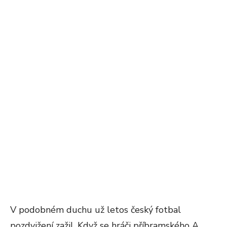
V podobném duchu už letos český fotbal
pozdvižení zažil. Když se hráči příbramského A