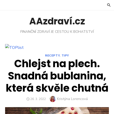
Skip
to
content
AAzdraví.cz
FINANČNÍ ZDRAVÍ JE CESTOU K BOHATSTVÍ
RECEPTY
,
TIPY
Chlejst na plech.
Snadná bublanina,
která skvěle chutná
Author
Kristýna Lorencová
POSTED
26. 3. 2022
ON