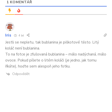
1
KOMENTÁŘ
Iris
4 let
Jestli se nepletu, tak bublanina je piškotové těsto. Litý
koláč není bublanina.
To na fotce je zfušovaná bublanina – málo nadýchaná, málo
ovoce. Pokud píšete o litém koláči (je jedno, jak tomu
říkáte), hoďte sem alespoň jeho fotku.
Odpovědět