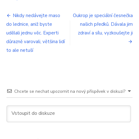
skv
chu
Navigace
Nikdy nedávejte maso
Oukrop je speciální česnečka
do lednice, aniž byste
našich předků. Dávala jim
pro
udělali jednu věc. Experti
zdraví a sílu, vyzkoušejte ji
příspěvek
důrazně varovali, většina lidí
to ale netuší
Chcete se nechat upozornit na nový příspěvek v diskuzi?