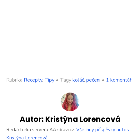
u
Rubrika
Recepty
,
Tipy
•
Tagy
koláč
,
pečení
•
1 komentář
tex
s
náz
Chl
na
plec
Autor:
Kristýna Lorencová
Sna
bubl
Redaktorka serveru AAzdravi.cz.
Všechny příspěvky autora
kte
Kristýna Lorencová