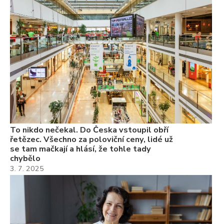
ře
se
ch
3.
Va
ne
ch
22
Če
Ně
7.
To nikdo nečekal. Do Česka vstoupil obří
řetězec. Všechno za poloviční ceny, lidé už
se tam mačkají a hlásí, že tohle tady
chybělo
3. 7. 2025