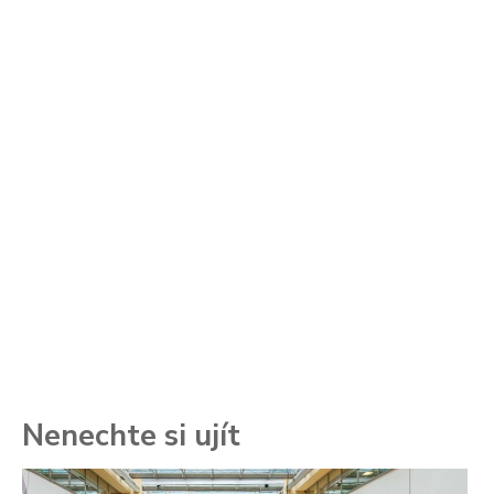
Nenechte si ujít
To