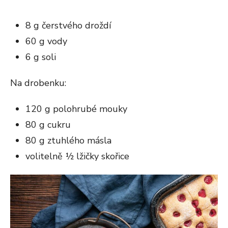
8 g čerstvého droždí
60 g vody
6 g soli
Na drobenku:
120 g polohrubé mouky
80 g cukru
80 g ztuhlého másla
volitelně ½ lžičky skořice