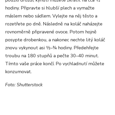
použili droždí, kynutí můžete zkrátit na cca ½
hodiny. Připravte si hlubší plech a vymažte
máslem nebo sádlem. Vylejte na něj těsto a
rozetřete po dně. Následně na koláč naházejte
rovnoměrně připravené ovoce. Potom hojně
posypte drobenkou, a nakonec nechte litý koláč
znovu vykynout asi ½–¾ hodiny. Předehřejte
troubu na 180 stupňů a pečte 30–40 minut.
Tímto vaše práce končí. Po vychladnutí můžete
konzumovat.
Foto: Shutterstock