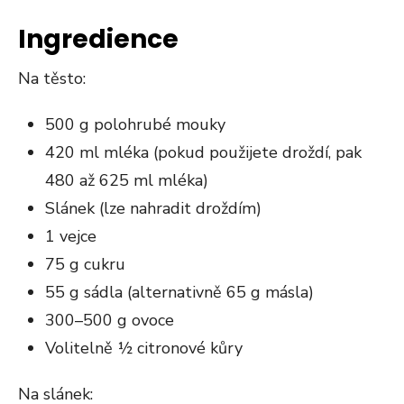
Ingredience
Na těsto:
500 g polohrubé mouky
420 ml mléka (pokud použijete droždí, pak
480 až 625 ml mléka)
Slánek (lze nahradit droždím)
1 vejce
75 g cukru
55 g sádla (alternativně 65 g másla)
300–500 g ovoce
Volitelně ½ citronové kůry
Na slánek: