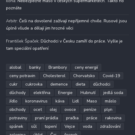
Ilona
:
Nebezpečné maso v českých supermarketech. Takto ho
poznáte
Arbitr
:
Češi na dovolené zažívají nepříjemné chvíle. Rusové jsou
úplně všude a dělají jim hrozné věci
František Špaček
:
Důchodci v Česku zamíří do práce. Vyšle je
tam speciální opatření
alobal
banky
Brambory
ceny energií
ceny potravin
Cholesterol
Chorvatsko
Covid-19
cukr
cukrovka
demence
dieta
důchodci
důchody
elektřina
Energie
Hubnutí
jedlá soda
Jídlo
koronavirus
káva
Lidl
Maso
máslo
obchody
ocet
olej
ovoce
peníze
plyn
potraviny
praní prádla
pračka
práce
rakovina
spánek
sůl
topení
Vejce
voda
zdražování
zelenina
úklid
Čaj
česnek