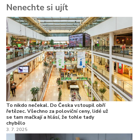
Nenechte si ujít
To
ře
se
ch
3.
Va
ne
ch
22
Če
Ně
7.
To nikdo nečekal. Do Česka vstoupil obří
řetězec. Všechno za poloviční ceny, lidé už
se tam mačkají a hlásí, že tohle tady
chybělo
3. 7. 2025