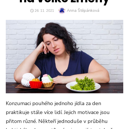
Author
Anna Štěpánková
POSTED
26. 11. 2021
ON
Konzumaci pouhého jednoho jídla za den
praktikuje stále více lidí. Jejich motivace jsou
přitom různé. Někteří jednoduše v průběhu