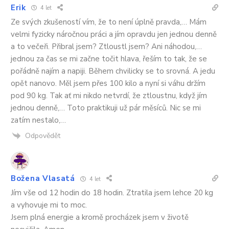
Erik
4 let
Ze svých zkušeností vím, že to není úplně pravda,… Mám
velmi fyzicky náročnou práci a jím opravdu jen jednou denně
a to večeři. Přibral jsem? Ztloustl jsem? Ani náhodou,…
jednou za čas se mi začne točit hlava, řeším to tak, že se
pořádně najím a napiji. Během chvilicky se to srovná. A jedu
opět nanovo. Měl jsem přes 100 kilo a nyní si váhu držím
pod 90 kg. Tak ať mi nikdo netvrdí, že ztloustnu, když jím
jednou denně,… Toto praktikuji už pár měsíců. Nic se mi
zatím nestalo,…
Odpovědět
Božena Vlasatá
4 let
Jím vše od 12 hodin do 18 hodin. Ztratila jsem lehce 20 kg
a vyhovuje mi to moc.
Jsem plná energie a kromě procházek jsem v životě