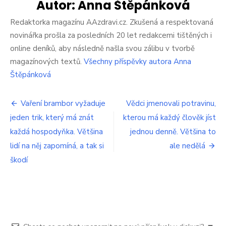
stan
Autor:
Anna Štěpánková
s
vaší
Redaktorka magazínu AAzdravi.cz. Zkušená a respektovaná
těle
novinářka prošla za posledních 20 let redakcemi tištěných i
když
online deníků, aby následně našla svou zálibu v tvorbě
bude
magazínových textů.
Všechny příspěvky autora Anna
jíst
jen
Štěpánková
jedn
denn
Navigace
Připr
Vaření brambor vyžaduje
Vědci jmenovali potravinu,
se
jeden trik, který má znát
kterou má každý člověk jíst
pro
na
každá hospodyňka. Většina
jednou denně. Většina to
velk
příspěvek
změn
lidí na něj zapomíná, a tak si
ale nedělá
škodí