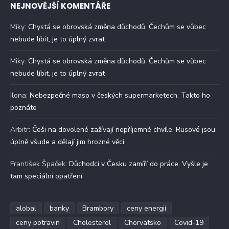
NEJNOVĚJŠÍ KOMENTÁŘE
Miky
:
Chystá se obrovská změna důchodů. Čechům se vůbec
nebude líbit, je to úplný zvrat
Miky
:
Chystá se obrovská změna důchodů. Čechům se vůbec
nebude líbit, je to úplný zvrat
Ilona
:
Nebezpečné maso v českých supermarketech. Takto ho
poznáte
Arbitr
:
Češi na dovolené zažívají nepříjemné chvíle. Rusové jsou
úplně všude a dělají jim hrozné věci
František Špaček
:
Důchodci v Česku zamíří do práce. Vyšle je
tam speciální opatření
alobal
banky
Brambory
ceny energií
ceny potravin
Cholesterol
Chorvatsko
Covid-19