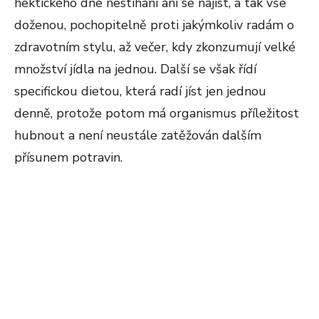
hektického dne nestíhaní ani se najíst, a tak vše
doženou, pochopitelně proti jakýmkoliv radám o
zdravotním stylu, až večer, kdy zkonzumují velké
množství jídla na jednou. Další se však řídí
specifickou dietou, která radí jíst jen jednou
denně, protože potom má organismus příležitost
hubnout a není neustále zatěžován dalším
přísunem potravin.