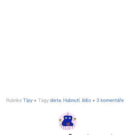
u
Rubrika
Tipy
•
Tagy
dieta
,
Hubnutí
,
Jídlo
•
3 komentáře
text
s
názv
Co
se