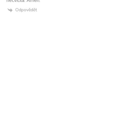
necvičila. Amen.
Odpovědět