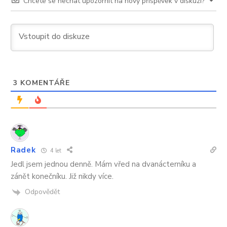
Chcete se nechat upozornit na nový příspěvek v diskuzi?
3
KOMENTÁŘE
Radek
4 let
Jedl jsem jednou denně. Mám vřed na dvanácterníku a
zánět konečníku. Již nikdy více.
Odpovědět