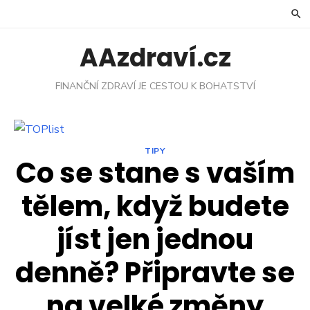
Skip
to
content
AAzdraví.cz
FINANČNÍ ZDRAVÍ JE CESTOU K BOHATSTVÍ
TIPY
Co se stane s vaším
tělem, když budete
jíst jen jednou
denně? Připravte se
na velké změny