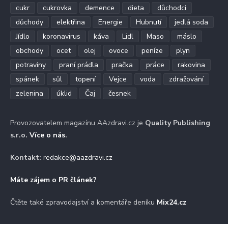
cukr
cukrovka
demence
dieta
důchodci
důchody
elektřina
Energie
Hubnutí
jedlá soda
Jídlo
koronavirus
káva
Lidl
Maso
máslo
obchody
ocet
olej
ovoce
peníze
plyn
potraviny
praní prádla
pračka
práce
rakovina
spánek
sůl
topení
Vejce
voda
zdražování
zelenina
úklid
Čaj
česnek
Provozovatelem magazínu AAzdravi.cz je
Quality Publishing
s.r.o.
Více o nás
.
Kontakt:
redakce@aazdravi.cz
Máte zájem o PR článek?
Čtěte také zpravodajství a komentáře deníku
Mix24.cz