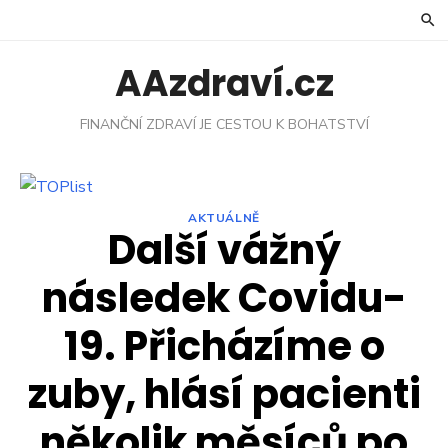
Skip
to
content
AAzdraví.cz
FINANČNÍ ZDRAVÍ JE CESTOU K BOHATSTVÍ
AKTUÁLNĚ
Další vážný
následek Covidu-
19. Přicházíme o
zuby, hlásí pacienti
několik měsíců po