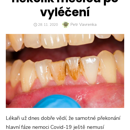
vyléčení
Author
Petr Vavrenka
POSTED
28. 11. 2020
ON
Lékaři už dnes dobře vědí, že samotné překonání
hlavní fáze nemoci Covid-19 ještě nemusí