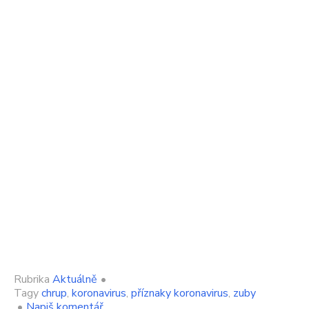
Rubrika
Aktuálně
•
Tagy
chrup
,
koronavirus
,
příznaky koronavirus
,
zuby
on
•
Napiš komentář