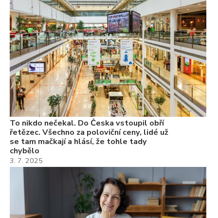
se
ch
3.
Va
ne
ch
22
Če
Ně
7.
To nikdo nečekal. Do Česka vstoupil obří
řetězec. Všechno za poloviční ceny, lidé už
se tam mačkají a hlásí, že tohle tady
chybělo
3. 7. 2025