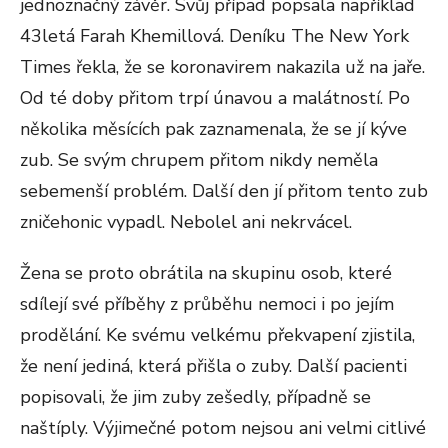
jednoznačný závěr. Svůj případ popsala například
43letá Farah Khemillová. Deníku The New York
Times řekla, že se koronavirem nakazila už na jaře.
Od té doby přitom trpí únavou a malátností. Po
několika měsících pak zaznamenala, že se jí kýve
zub. Se svým chrupem přitom nikdy neměla
sebemenší problém. Další den jí přitom tento zub
zničehonic vypadl. Nebolel ani nekrvácel.
Žena se proto obrátila na skupinu osob, které
sdílejí své příběhy z průběhu nemoci i po jejím
prodělání. Ke svému velkému překvapení zjistila,
že není jediná, která přišla o zuby. Další pacienti
popisovali, že jim zuby zešedly, případně se
naštíply. Výjimečné potom nejsou ani velmi citlivé