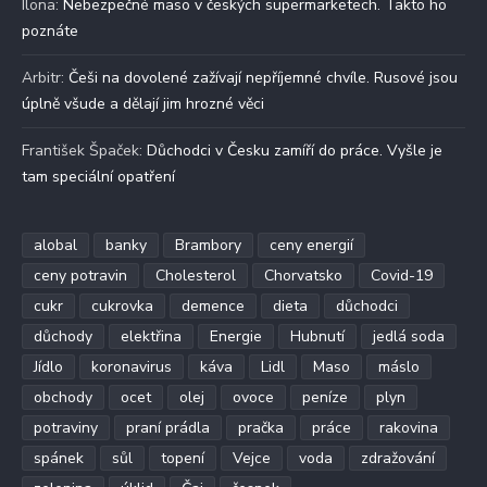
Ilona
:
Nebezpečné maso v českých supermarketech. Takto ho
poznáte
Arbitr
:
Češi na dovolené zažívají nepříjemné chvíle. Rusové jsou
úplně všude a dělají jim hrozné věci
František Špaček
:
Důchodci v Česku zamíří do práce. Vyšle je
tam speciální opatření
alobal
banky
Brambory
ceny energií
ceny potravin
Cholesterol
Chorvatsko
Covid-19
cukr
cukrovka
demence
dieta
důchodci
důchody
elektřina
Energie
Hubnutí
jedlá soda
Jídlo
koronavirus
káva
Lidl
Maso
máslo
obchody
ocet
olej
ovoce
peníze
plyn
potraviny
praní prádla
pračka
práce
rakovina
spánek
sůl
topení
Vejce
voda
zdražování