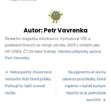
Další
vážný
následek
Covidu-
19.
Přicházíme
Autor:
Petr Vavrenka
o
zuby,
Redaktor magazínu AAzdravi.cz. Vystudoval VŠE a
hlásí
publikační činnosti se věnuje od roku 2005 v médiích jako
pacienti
MF DNES, ČT24 nebo Koktejl.
Všechny příspěvky autora
několik
Petr Vavrenka
měsíců
po
vyléčení
Navigace
Nebezpečný cholesterol
Na pigmentové skvrny
nemusíte řešit hned prášky.
zaberou prostředky, které
pro
Pohlcují ho také ovesné
najdete v každé kuchyni.
příspěvek
vločky
Naučte se je jednoduše
zesvětlit