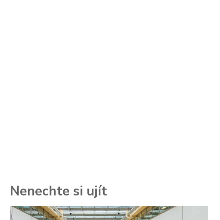
Nenechte si ujít
To
ře