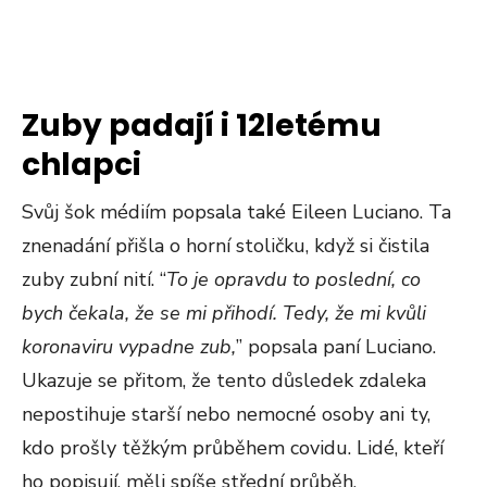
Zuby padají i 12letému
chlapci
Svůj šok médiím popsala také Eileen Luciano. Ta
znenadání přišla o horní stoličku, když si čistila
zuby zubní nití. “
To je opravdu to poslední, co
bych čekala, že se mi přihodí. Tedy, že mi kvůli
koronaviru vypadne zub,
” popsala paní Luciano.
Ukazuje se přitom, že tento důsledek zdaleka
nepostihuje starší nebo nemocné osoby ani ty,
kdo prošly těžkým průběhem covidu. Lidé, kteří
ho popisují, měli spíše střední průběh.