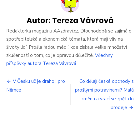
Dejte
si
pozor.
Autor:
Tereza Vávrová
Na
trhu
Redaktorka magazínu AAzdravi.cz. Dlouhodobě se zajímá o
jsou
spotřebitelská a ekonomická témata, která mají vliv na
speciální
životy lidí. Prošla řadou médií, kde získala velké množství
vlhčené
zkušeností o tom, co je opravdu důležité.
Všechny
ubrousky.
Muž
příspěvky autora Tereza Vávrová
s
nimi
Navigace
zažil
V Česku už je draho i pro
Co dělají české obchody s
nepříjemné
Němce
prošlými potravinami? Malá
pro
chvíle
změna a vrací se zpět do
příspěvek
prodeje