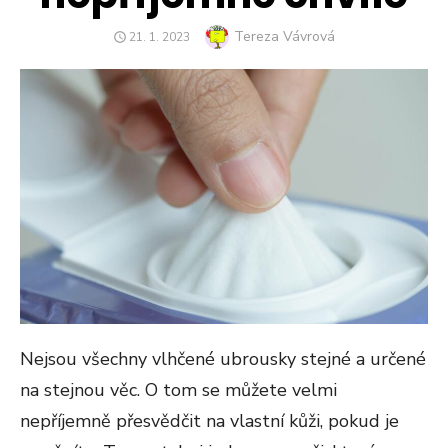
Author
Tereza Vávrová
POSTED
21. 1. 2023
ON
Nejsou všechny vlhčené ubrousky stejné a určené
na stejnou věc. O tom se můžete velmi
nepříjemně přesvědčit na vlastní kůži, pokud je