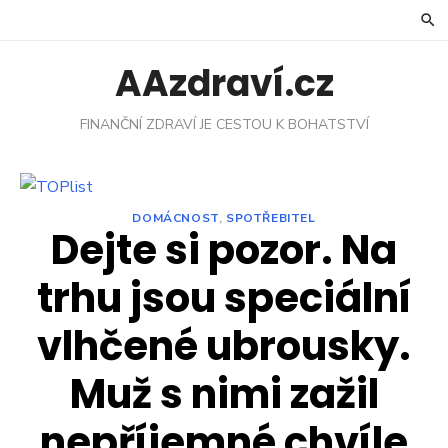
Skip
to
content
AAzdraví.cz
FINANČNÍ ZDRAVÍ JE CESTOU K BOHATSTVÍ
DOMÁCNOST
,
SPOTŘEBITEL
Dejte si pozor. Na
trhu jsou speciální
vlhčené ubrousky.
Muž s nimi zažil
nepříjemné chvíle