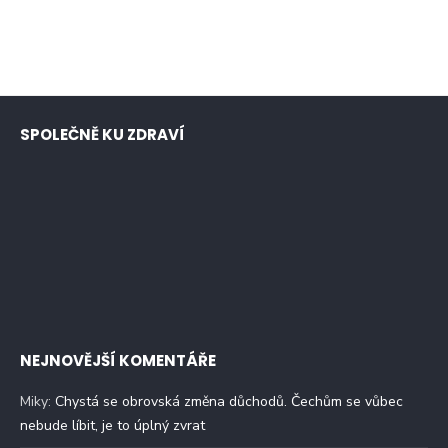
SPOLEČNĚ KU ZDRAVÍ
NEJNOVĚJŠÍ KOMENTÁŘE
Miky
:
Chystá se obrovská změna důchodů. Čechům se vůbec
nebude líbit, je to úplný zvrat