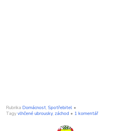
Rubrika
Domácnost
,
Spotřebitel
•
u
Tagy
vlhčené ubrousky
,
záchod
•
1 komentář
textu
s
názvem