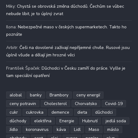
Miky
:
Chystá se obrovská změna důchodů. Čechům se vůbec
nebude líbit, je to úplný zvrat
Ilona
:
Nebezpečné maso v českých supermarketech. Takto ho
poznáte
Arbitr
:
Češi na dovolené zažívají nepříjemné chvíle. Rusové jsou
úplně všude a dělají jim hrozné věci
František Špaček
:
Důchodci v Česku zamíří do práce. Vyšle je
tam speciální opatření
alobal
banky
Brambory
ceny energií
ceny potravin
Cholesterol
Chorvatsko
Covid-19
cukr
cukrovka
demence
dieta
důchodci
důchody
elektřina
Energie
Hubnutí
jedlá soda
Jídlo
koronavirus
káva
Lidl
Maso
máslo