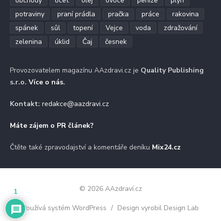
obchody
ocet
olej
ovoce
peníze
plyn
potraviny
praní prádla
pračka
práce
rakovina
spánek
sůl
topení
Vejce
voda
zdražování
zelenina
úklid
Čaj
česnek
Provozovatelem magazínu AAzdravi.cz je
Quality Publishing
s.r.o.
Více o nás
.
Kontakt:
redakce@aazdravi.cz
Máte zájem o PR článek?
Čtěte také zpravodajství a komentáře deníku
Mix24.cz
© 2026 AAzdraví.cz
1
Používá systém WordPress
/
Design vyrobil Design Lab