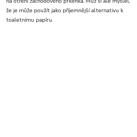
na otření záchodového prkénka. Muž si ale myslel,
že je může použít jako příjemnější alternativu k
toaletnímu papíru.