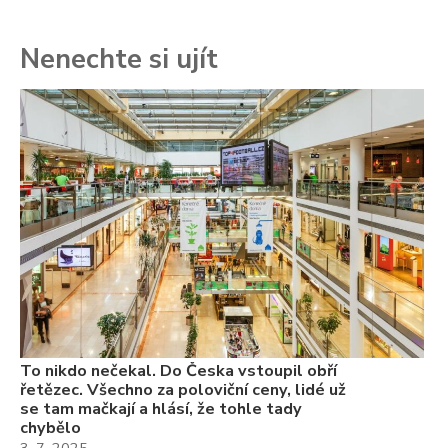
Nenechte si ujít
To
ře
se
ch
3.
Va
ne
ch
22
Če
Ně
7.
To nikdo nečekal. Do Česka vstoupil obří
řetězec. Všechno za poloviční ceny, lidé už
se tam mačkají a hlásí, že tohle tady
chybělo