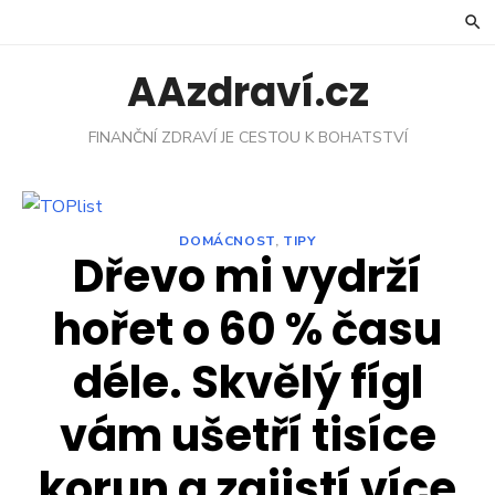
Skip
to
content
AAzdraví.cz
FINANČNÍ ZDRAVÍ JE CESTOU K BOHATSTVÍ
DOMÁCNOST
,
TIPY
Dřevo mi vydrží
hořet o 60 % času
déle. Skvělý fígl
vám ušetří tisíce
korun a zajistí více