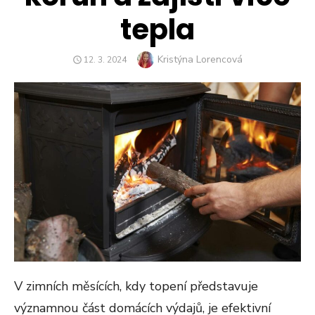
tepla
Author
Kristýna Lorencová
POSTED
12. 3. 2024
ON
V zimních měsících, kdy topení představuje
významnou část domácích výdajů, je efektivní