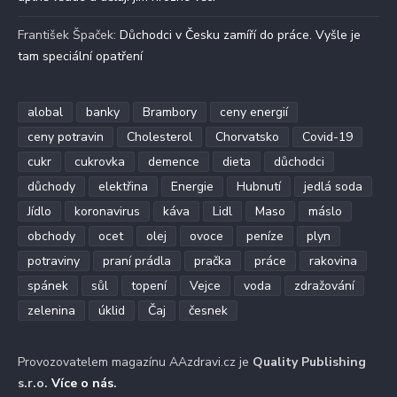
František Špaček
:
Důchodci v Česku zamíří do práce. Vyšle je
tam speciální opatření
alobal
banky
Brambory
ceny energií
ceny potravin
Cholesterol
Chorvatsko
Covid-19
cukr
cukrovka
demence
dieta
důchodci
důchody
elektřina
Energie
Hubnutí
jedlá soda
Jídlo
koronavirus
káva
Lidl
Maso
máslo
obchody
ocet
olej
ovoce
peníze
plyn
potraviny
praní prádla
pračka
práce
rakovina
spánek
sůl
topení
Vejce
voda
zdražování
zelenina
úklid
Čaj
česnek
Provozovatelem magazínu AAzdravi.cz je
Quality Publishing
s.r.o.
Více o nás
.