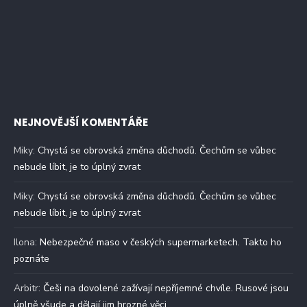
NEJNOVĚJŠÍ KOMENTÁŘE
Miky
:
Chystá se obrovská změna důchodů. Čechům se vůbec
nebude líbit, je to úplný zvrat
Miky
:
Chystá se obrovská změna důchodů. Čechům se vůbec
nebude líbit, je to úplný zvrat
Ilona
:
Nebezpečné maso v českých supermarketech. Takto ho
poznáte
Arbitr
:
Češi na dovolené zažívají nepříjemné chvíle. Rusové jsou
úplně všude a dělají jim hrozné věci