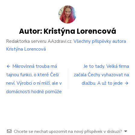
mi
vydrží
hořet
o
60
Autor:
Kristýna Lorencová
%
času
Redaktorka serveru AAzdravi.cz.
Všechny příspěvky autora
déle.
Kristýna Lorencová
Skvělý
fígl
Navigace
vám
Mikrovlnná trouba má
Je to tady. Velká firma
ušetří
tajnou funkci, o které Češi
začala Čechy vyhazovat na
pro
tisíce
neví. Výrobci o ní mlčí, ale v
korun
dlažbu. A už to jede
příspěvek
a
domácnosti hodně pomůže
zajistí
více
tepla
Chcete se nechat upozornit na nový příspěvek v diskuzi?