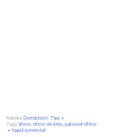
Rubrika
Domácnost
,
Tipy
•
Tagy
dřevo
,
dřevo do krbu
,
palivové dřevo
on
•
Napiš komentář
Dřevo