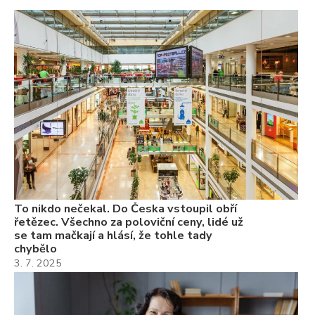
To
ře
se
ch
3.
Va
ne
ch
22
Če
Ně
7.
To nikdo nečekal. Do Česka vstoupil obří
řetězec. Všechno za poloviční ceny, lidé už
se tam mačkají a hlásí, že tohle tady
chybělo
3. 7. 2025