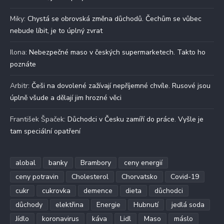
Miky
:
Chystá se obrovská změna důchodů. Čechům se vůbec
nebude líbit, je to úplný zvrat
Ilona
:
Nebezpečné maso v českých supermarketech. Takto ho
poznáte
Arbitr
:
Češi na dovolené zažívají nepříjemné chvíle. Rusové jsou
úplně všude a dělají jim hrozné věci
František Špaček
:
Důchodci v Česku zamíří do práce. Vyšle je
tam speciální opatření
alobal
banky
Brambory
ceny energií
ceny potravin
Cholesterol
Chorvatsko
Covid-19
cukr
cukrovka
demence
dieta
důchodci
důchody
elektřina
Energie
Hubnutí
jedlá soda
Jídlo
koronavirus
káva
Lidl
Maso
máslo