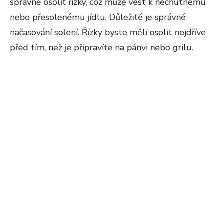
správně osolit řízky, což může vést k nechutnému
nebo přesolenému jídlu. Důležité je správné
načasování solení. Řízky byste měli osolit nejdříve
před tím, než je připravíte na pánvi nebo grilu.