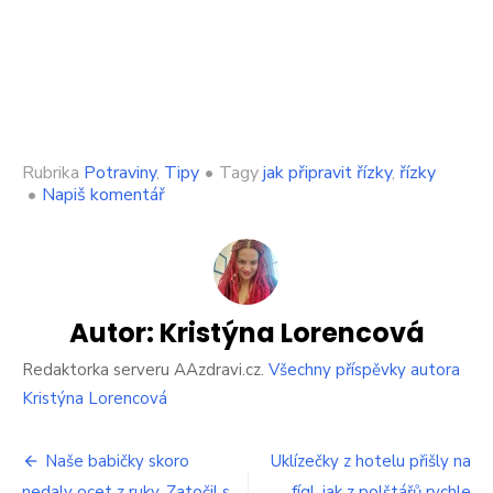
Rubrika
Potraviny
,
Tipy
•
Tagy
jak připravit řízky
,
řízky
on
•
Napiš komentář
Drtivá
většina
lidí
pokazí
řízky
tak,
Autor:
Kristýna Lorencová
že
je
Redaktorka serveru AAzdravi.cz.
Všechny příspěvky autora
špatně
Kristýna Lorencová
posolí.
Dělá
Navigace
to
Naše babičky skoro
Uklízečky z hotelu přišly na
až
nedaly ocet z ruky. Zatočil s
fígl, jak z polštářů rychle