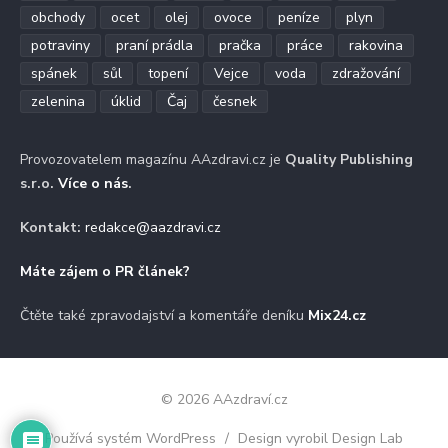
obchody
ocet
olej
ovoce
peníze
plyn
potraviny
praní prádla
pračka
práce
rakovina
spánek
sůl
topení
Vejce
voda
zdražování
zelenina
úklid
Čaj
česnek
Provozovatelem magazínu AAzdravi.cz je
Quality Publishing
s.r.o.
Více o nás
.
Kontakt:
redakce@aazdravi.cz
Máte zájem o PR článek?
Čtěte také zpravodajství a komentáře deníku
Mix24.cz
© 2026 AAzdraví.cz
Používá systém WordPress
/
Design vyrobil Design Lab