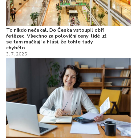
Če
Ně
7.
To nikdo nečekal. Do Česka vstoupil obří
řetězec. Všechno za poloviční ceny, lidé už
se tam mačkají a hlásí, že tohle tady
chybělo
3. 7. 2025