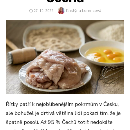
Author
Kristýna Lorencová
POSTED
27. 12. 2022
ON
Řízky patří k nejoblíbenějším pokrmům v Česku,
ale bohužel je drtivá většina lidí pokazí tím, že je
špatně posolí. Až 95 % Čechů totiž nedokáže