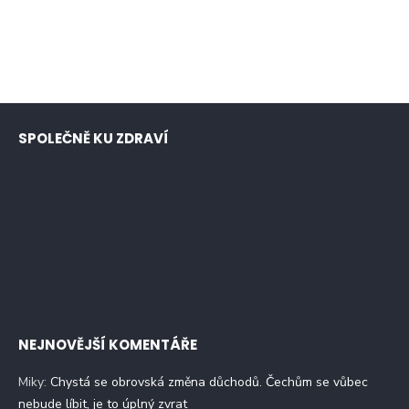
SPOLEČNĚ KU ZDRAVÍ
NEJNOVĚJŠÍ KOMENTÁŘE
Miky
:
Chystá se obrovská změna důchodů. Čechům se vůbec
nebude líbit, je to úplný zvrat