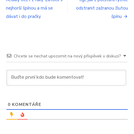
pro
95
nejhorší špínou a má se
%
odstranit zažranou žlutou
příspěvek
Čechů
dávat i do pračky
špínu
Chcete se nechat upozornit na nový příspěvek v diskuzi?
0
KOMENTÁŘE