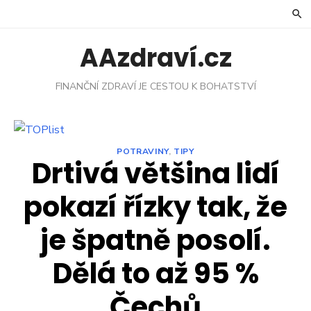
Skip
to
content
AAzdraví.cz
FINANČNÍ ZDRAVÍ JE CESTOU K BOHATSTVÍ
POTRAVINY
,
TIPY
Drtivá většina lidí
pokazí řízky tak, že
je špatně posolí.
Dělá to až 95 %
Čechů