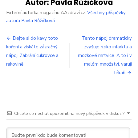
jater
Autor:
Pavla Růžičková
a
ledvin.
Externí autorka magazínu AAzdraví.cz.
Všechny příspěvky
Naučte
autora Pavla Růžičková
se
dokonale
Navigace
spolehlivý
Dejte si do kávy toto
Tento nápoj dramaticky
způsob
koření a získáte zázračný
zvyšuje riziko infarktu a
pro
nápoj. Zabrání cukrovce a
mozkové mrtvice. A to i v
příspěvek
rakovině
malém množství, varují
lékaři
Chcete se nechat upozornit na nový příspěvek v diskuzi?