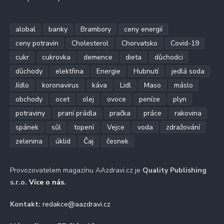
alobal
banky
Brambory
ceny energií
ceny potravin
Cholesterol
Chorvatsko
Covid-19
cukr
cukrovka
demence
dieta
důchodci
důchody
elektřina
Energie
Hubnutí
jedlá soda
Jídlo
koronavirus
káva
Lidl
Maso
máslo
obchody
ocet
olej
ovoce
peníze
plyn
potraviny
praní prádla
pračka
práce
rakovina
spánek
sůl
topení
Vejce
voda
zdražování
zelenina
úklid
Čaj
česnek
Provozovatelem magazínu AAzdravi.cz je
Quality Publishing
s.r.o.
Více o nás
.
Kontakt:
redakce@aazdravi.cz