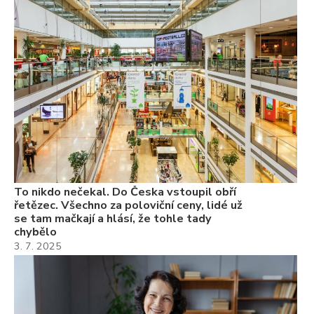
To
ře
se
ch
3.
Va
ne
ch
22
Če
Ně
7.
To nikdo nečekal. Do Česka vstoupil obří
řetězec. Všechno za poloviční ceny, lidé už
se tam mačkají a hlásí, že tohle tady
chybělo
3. 7. 2025