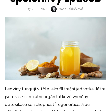
Author
Pavla Růžičková
POSTED
29. 1. 2022
ON
Ledviny fungují v těle jako filtrační jednotka. Játra
jsou zase centrální orgán látkové výměny i
detoxikace se schopností regenerace. Jsou