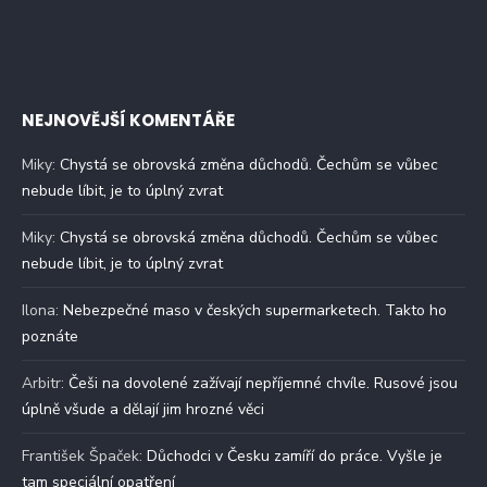
NEJNOVĚJŠÍ KOMENTÁŘE
Miky
:
Chystá se obrovská změna důchodů. Čechům se vůbec
nebude líbit, je to úplný zvrat
Miky
:
Chystá se obrovská změna důchodů. Čechům se vůbec
nebude líbit, je to úplný zvrat
Ilona
:
Nebezpečné maso v českých supermarketech. Takto ho
poznáte
Arbitr
:
Češi na dovolené zažívají nepříjemné chvíle. Rusové jsou
úplně všude a dělají jim hrozné věci
František Špaček
:
Důchodci v Česku zamíří do práce. Vyšle je
tam speciální opatření