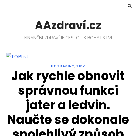
Skip
to
content
AAzdraví.cz
FINANČNÍ ZDRAVÍ JE CESTOU K BOHATSTVÍ
POTRAVINY
,
TIPY
Jak rychle obnovit
správnou funkci
jater a ledvin.
Naučte se dokonale
spolehlivý způsob