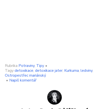
Rubrika
Potraviny
,
Tipy
•
Tagy
detoxikace
,
detoxikace jater
,
Kurkuma
,
ledviny
,
Ostropestřec mariánský
on
•
Napiš komentář
Jak
rychle
obnovit
správnou
funkci