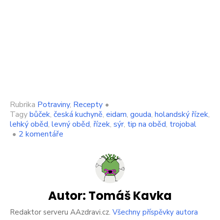
Rubrika
Potraviny
,
Recepty
•
Tagy
bůček
,
česká kuchyně
,
eidam
,
gouda
,
holandský řízek
,
lehký oběd
,
levný oběd
,
řízek
,
sýr
,
tip na oběd
,
trojobal
u
•
2 komentáře
textu
s
názvem
Holandský
řízek
lidé
Autor:
Tomáš Kavka
většina
lidí
Redaktor serveru AAzdravi.cz.
Všechny příspěvky autora