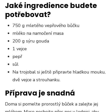
Jaké ingredience budete
potřebovat?
750 g mletého vepřového bůčku
mléko na namočení masa
200 g sýru gouda
1 vejce
pepř
sůl
Na trojobal si ještě připravte hladkou mouku,
dvě vejce a strouhanku.
Příprava je snadná
Doma si pomelte prorostlý bůček a zalejte jej
mlékem. Maso nechejte přes noc v lednici, aby