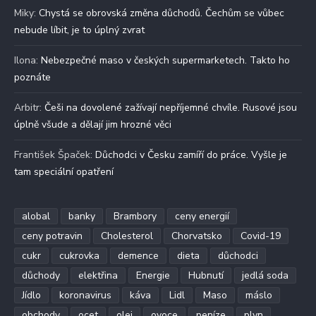
Miky
:
Chystá se obrovská změna důchodů. Čechům se vůbec
nebude líbit, je to úplný zvrat
Ilona
:
Nebezpečné maso v českých supermarketech. Takto ho
poznáte
Arbitr
:
Češi na dovolené zažívají nepříjemné chvíle. Rusové jsou
úplně všude a dělají jim hrozné věci
František Špaček
:
Důchodci v Česku zamíří do práce. Vyšle je
tam speciální opatření
alobal
banky
Brambory
ceny energií
ceny potravin
Cholesterol
Chorvatsko
Covid-19
cukr
cukrovka
demence
dieta
důchodci
důchody
elektřina
Energie
Hubnutí
jedlá soda
Jídlo
koronavirus
káva
Lidl
Maso
máslo
obchody
ocet
olej
ovoce
peníze
plyn