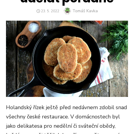
Author
Tomáš Kavka
POSTED
23. 5. 2022
ON
Holandský řízek ještě před nedávnem zdobil snad
všechny české restaurace. V domácnostech byl
jako delikatesa pro nedělní či sváteční obědy,