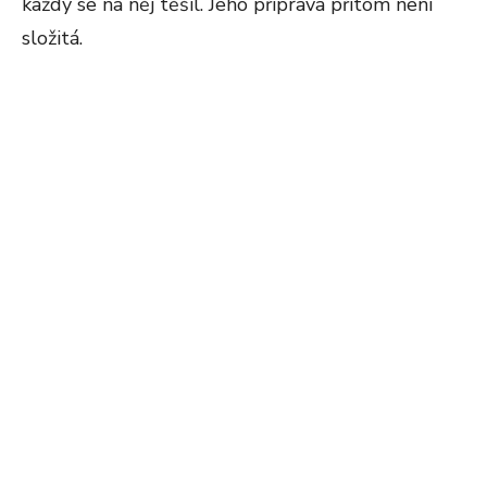
každý se na něj těšil. Jeho příprava přitom není
složitá.