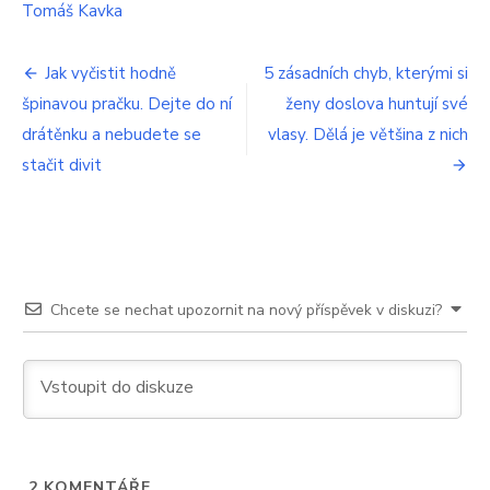
pokazí.
Tomáš Kavka
Šéfkuchař
prozradil,
Navigace
jak
Jak vyčistit hodně
5 zásadních chyb, kterými si
ho
špinavou pračku. Dejte do ní
ženy doslova huntují své
pro
udělat
drátěnku a nebudete se
pořádně
vlasy. Dělá je většina z nich
příspěvek
stačit divit
Chcete se nechat upozornit na nový příspěvek v diskuzi?
2
KOMENTÁŘE