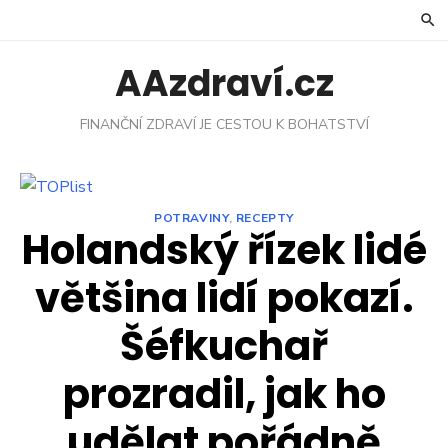
Skip
to
content
AAzdraví.cz
FINANČNÍ ZDRAVÍ JE CESTOU K BOHATSTVÍ
POTRAVINY
,
RECEPTY
Holandský řízek lidé
většina lidí pokazí.
Šéfkuchař
prozradil, jak ho
udělat pořádně