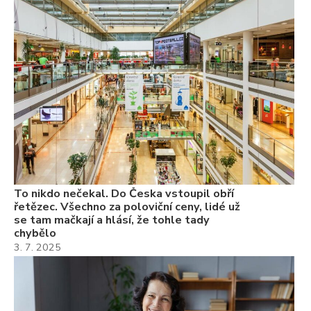
To
ře
se
ch
3.
Va
ne
ch
22
Če
Ně
7.
To nikdo nečekal. Do Česka vstoupil obří
řetězec. Všechno za poloviční ceny, lidé už
se tam mačkají a hlásí, že tohle tady
chybělo
3. 7. 2025