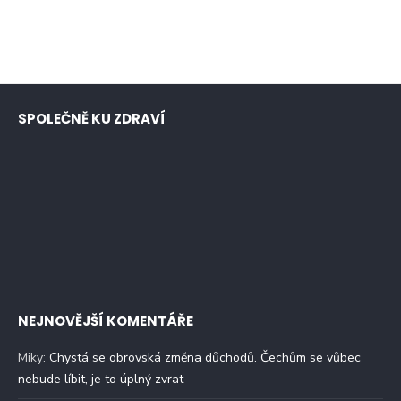
SPOLEČNĚ KU ZDRAVÍ
NEJNOVĚJŠÍ KOMENTÁŘE
Miky
:
Chystá se obrovská změna důchodů. Čechům se vůbec
nebude líbit, je to úplný zvrat