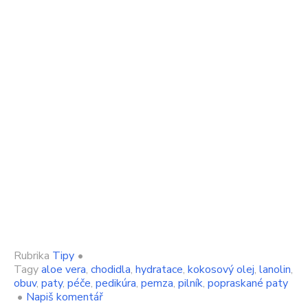
Rubrika
Tipy
•
Tagy
aloe vera
,
chodidla
,
hydratace
,
kokosový olej
,
lanolin
,
obuv
,
paty
,
péče
,
pedikúra
,
pemza
,
pilník
,
popraskané paty
on
•
Napiš komentář