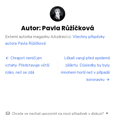
Jak
vyřešit
suché
popraskané
paty.
Jednoduchá
Autor:
Pavla Růžičková
lázeň
přináší
Externí autorka magazínu AAzdraví.cz.
Všechny příspěvky
skvělé
autora Pavla Růžičková
výsledky
Navigace
Chrapot neničí jen
Lékaři varují před epidemií
vztahy. Představuje větší
záškrtu. Důsledky by byly
pro
riziko, než se zdá
mnohem horší než v případě
příspěvek
koronaviru
Chcete se nechat upozornit na nový příspěvek v diskuzi?