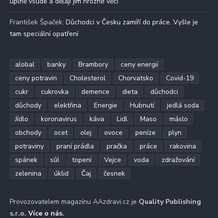
úplně všude a dělají jim hrozné věci
František Špaček
:
Důchodci v Česku zamíří do práce. Vyšle je
tam speciální opatření
alobal
banky
Brambory
ceny energií
ceny potravin
Cholesterol
Chorvatsko
Covid-19
cukr
cukrovka
demence
dieta
důchodci
důchody
elektřina
Energie
Hubnutí
jedlá soda
Jídlo
koronavirus
káva
Lidl
Maso
máslo
obchody
ocet
olej
ovoce
peníze
plyn
potraviny
praní prádla
pračka
práce
rakovina
spánek
sůl
topení
Vejce
voda
zdražování
zelenina
úklid
Čaj
česnek
Provozovatelem magazínu AAzdravi.cz je
Quality Publishing
s.r.o.
Více o nás
.