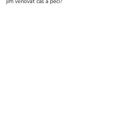
jim věnovat čas a péči?