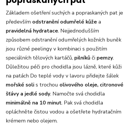
popraskaných pat
Základem ošetření suchých a popraskaných pat je
především
odstranění odumřelé kůže
a
pravidelná
hydratace
. Nejjednodušším
způsobem odstranění odumřelých kožních buněk
jsou různé peelingy v kombinaci s použitím
speciálních tělových kartáčů,
pilníků
či
pemzy
.
Důležitou péči pro chodidla jsou lázně, které kůži
na patách Do teplé vody v lavoru přidejte šálek
mořské soli
s trochou
olivového oleje, citronové
šťávy a jedlé sody
. Namočte svá chodidla
minimálně na 10 minut
. Pak svá chodidla
opláchněte čistou vodou a ošetřete hydratačním
krémem nebo olejem.