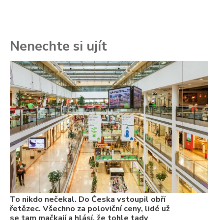
Nenechte si ujít
To
ře
se
ch
3.
Va
ne
ch
22
Če
Ně
7.
To nikdo nečekal. Do Česka vstoupil obří
řetězec. Všechno za poloviční ceny, lidé už
se tam mačkají a hlásí, že tohle tady