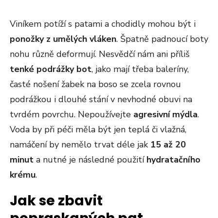
Viníkem potíží s patami a chodidly mohou být i
ponožky z umělých vláken
. Špatně padnoucí boty
nohu různě deformují. Nesvědčí nám ani příliš
tenké podrážky bot
, jako mají třeba baleríny,
časté nošení žabek na boso se zcela rovnou
podrážkou i dlouhé stání v nevhodné obuvi na
tvrdém povrchu. Nepoužívejte
agresivní mýdla
.
Voda by při péči měla být jen teplá či vlažná,
namáčení by nemělo trvat déle jak
15 až 20
minut
a nutné je následné použití
hydratačního
krému
.
Jak se zbavit