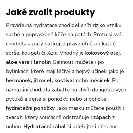
Jaké zvolit produkty
Pravidelná hydratace chodidel sníží riziko vzniku
suché a popraskané kůže na patách. Proto si svá
chodidla a paty natírejte pravidelně po každé
sprše, koupeli či lázni. Vhodný je
kokosový olej,
aloe vera i lanolin
. Sáhnout můžete i po
bylinkách, které mají léčivý a hojivý účinek, jako je
heřmánek, jitrocel, kostival
nebo
měsíček
. Po
namazání chodidla zabalte na chvíli do igelitových
pytlíků a dejte si ponožky, nebo si pořiďte
hydratační ponožky
. Jako masku můžete použít i
tvaroh
, který současně odstraňuje i
zápach
z
nohou.
Hydratační zábal
si udělejte i přes noc.