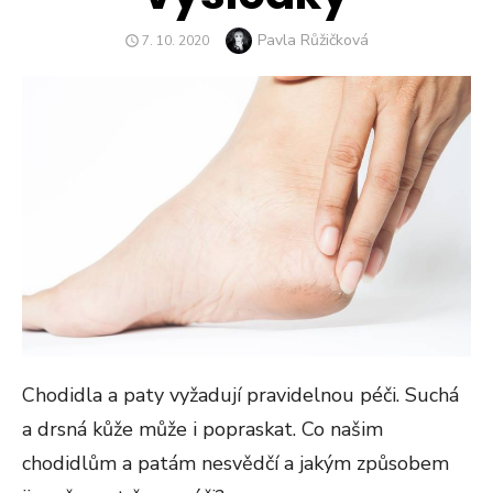
Author
Pavla Růžičková
POSTED
7. 10. 2020
ON
Chodidla a paty vyžadují pravidelnou péči. Suchá
a drsná kůže může i popraskat. Co našim
chodidlům a patám nesvědčí a jakým způsobem