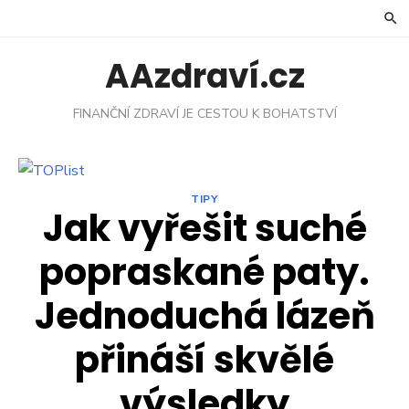
Skip
to
content
AAzdraví.cz
FINANČNÍ ZDRAVÍ JE CESTOU K BOHATSTVÍ
TIPY
Jak vyřešit suché
popraskané paty.
Jednoduchá lázeň
přináší skvělé
výsledky