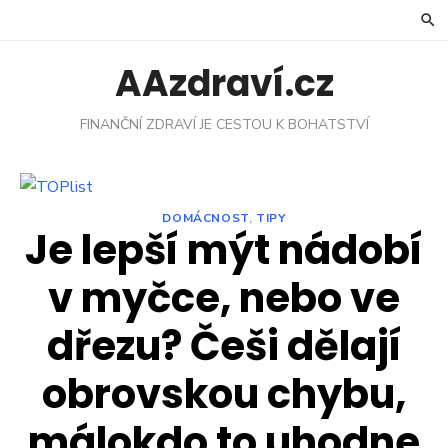
Skip
to
content
AAzdraví.cz
FINANČNÍ ZDRAVÍ JE CESTOU K BOHATSTVÍ
DOMÁCNOST
,
TIPY
Je lepší mýt nádobí
v myčce, nebo ve
dřezu? Češi dělají
obrovskou chybu,
málokdo to uhodne