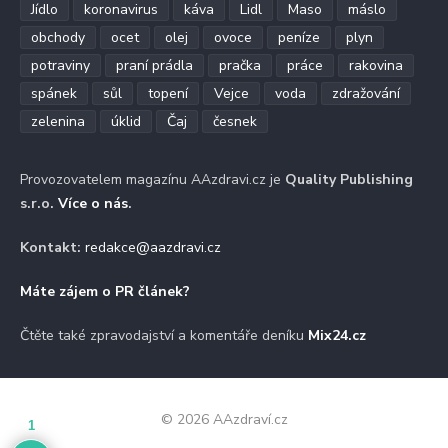
Jídlo
koronavirus
káva
Lidl
Maso
máslo
obchody
ocet
olej
ovoce
peníze
plyn
potraviny
praní prádla
pračka
práce
rakovina
spánek
sůl
topení
Vejce
voda
zdražování
zelenina
úklid
Čaj
česnek
Provozovatelem magazínu AAzdravi.cz je
Quality Publishing
s.r.o.
Více o nás
.
Kontakt:
redakce@aazdravi.cz
Máte zájem o PR článek?
Čtěte také zpravodajství a komentáře deníku
Mix24.cz
© 2026 AAzdraví.cz
1