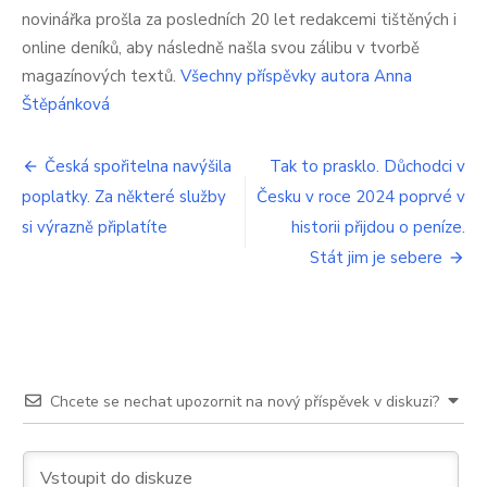
myčce,
novinářka prošla za posledních 20 let redakcemi tištěných i
nebo
online deníků, aby následně našla svou zálibu v tvorbě
ve
magazínových textů.
Všechny příspěvky autora Anna
dřezu?
Češi
Štěpánková
dělají
obrovsko
Navigace
chybu,
Česká spořitelna navýšila
Tak to prasklo. Důchodci v
málokdo
poplatky. Za některé služby
Česku v roce 2024 poprvé v
pro
to
si výrazně připlatíte
historii přijdou o peníze.
uhodne
příspěvek
Stát jim je sebere
Chcete se nechat upozornit na nový příspěvek v diskuzi?