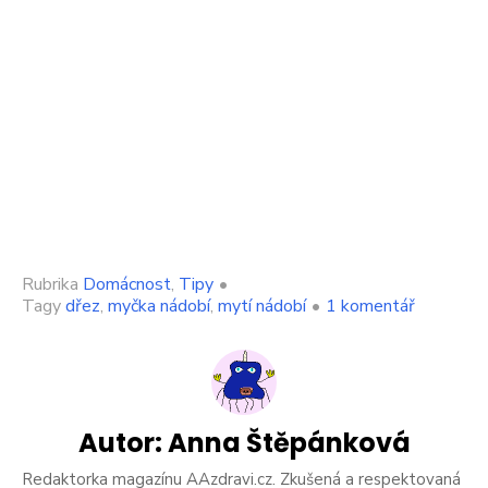
Rubrika
Domácnost
,
Tipy
•
u
Tagy
dřez
,
myčka nádobí
,
mytí nádobí
•
1 komentář
textu
s
názvem
Je
lepší
mýt
Autor:
Anna Štěpánková
nádobí
v
Redaktorka magazínu AAzdravi.cz. Zkušená a respektovaná