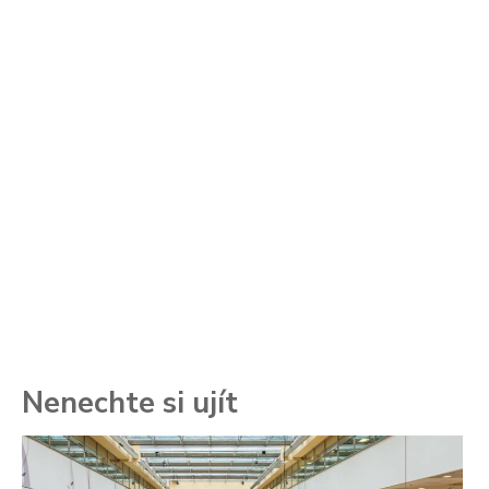
Nenechte si ujít
To
ře
se