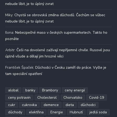
nebude líbit, je to úplný zvrat
Miky
:
Chystá se obrovská změna důchodů. Čechům se vůbec
nebude líbit, je to úplný zvrat
Ilona
:
Nebezpečné maso v českých supermarketech. Takto ho
poznáte
Arbitr
:
Češi na dovolené zažívají nepříjemné chvíle. Rusové jsou
úplně všude a dělají jim hrozné věci
František Špaček
:
Důchodci v Česku zamíří do práce. Vyšle je
tam speciální opatření
alobal
banky
Brambory
ceny energií
ceny potravin
Cholesterol
Chorvatsko
Covid-19
cukr
cukrovka
demence
dieta
důchodci
důchody
elektřina
Energie
Hubnutí
jedlá soda