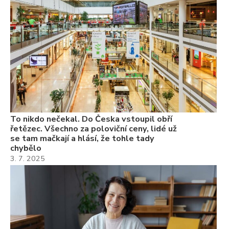
ch
3.
Va
ne
ch
22
Če
Ně
7.
To nikdo nečekal. Do Česka vstoupil obří
řetězec. Všechno za poloviční ceny, lidé už
se tam mačkají a hlásí, že tohle tady
chybělo
3. 7. 2025