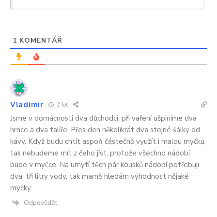
1
KOMENTÁŘ
Vladimir
2 let
Jsme v domácnosti dva důchodci, při vaření ušpiníme dva
hrnce a dva talíře. Přes den několikrát dva stejné šálky od
kávy. Když budu chtít aspoň částečně využít i malou myčku,
tak nebudeme mít z čeho jíst, protože všechno nádobí
bude v myčce. Na umytí těch pár kousků nádobí potřebuji
dva, tři litry vody, tak marně hledám výhodnost nějaké
myčky.
Odpovědět