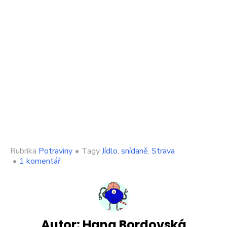
Rubrika
Potraviny
•
Tagy
Jídlo
,
snídaně
,
Strava
u
•
1 komentář
textu
s
názvem
Je
snídaně
skutečně
Autor:
Hana Bordovská