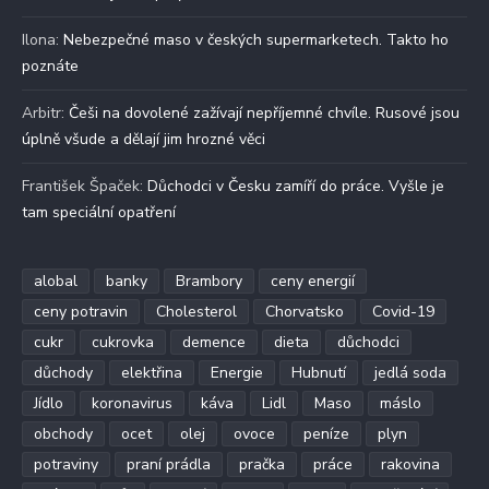
Ilona
:
Nebezpečné maso v českých supermarketech. Takto ho
poznáte
Arbitr
:
Češi na dovolené zažívají nepříjemné chvíle. Rusové jsou
úplně všude a dělají jim hrozné věci
František Špaček
:
Důchodci v Česku zamíří do práce. Vyšle je
tam speciální opatření
alobal
banky
Brambory
ceny energií
ceny potravin
Cholesterol
Chorvatsko
Covid-19
cukr
cukrovka
demence
dieta
důchodci
důchody
elektřina
Energie
Hubnutí
jedlá soda
Jídlo
koronavirus
káva
Lidl
Maso
máslo
obchody
ocet
olej
ovoce
peníze
plyn
potraviny
praní prádla
pračka
práce
rakovina