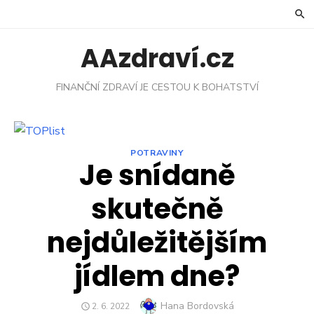
Skip
to
content
AAzdraví.cz
FINANČNÍ ZDRAVÍ JE CESTOU K BOHATSTVÍ
POTRAVINY
Je snídaně
skutečně
nejdůležitějším
jídlem dne?
Author
Hana Bordovská
POSTED
2. 6. 2022