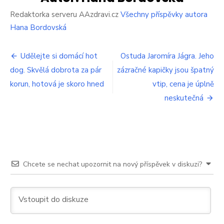
nejdůležitějším
jídlem
Redaktorka serveru AAzdravi.cz
Všechny příspěvky autora
dne?
Hana Bordovská
Navigace
Udělejte si domácí hot
Ostuda Jaromíra Jágra. Jeho
dog. Skvělá dobrota za pár
zázračné kapičky jsou špatný
pro
korun, hotová je skoro hned
vtip, cena je úplně
příspěvek
neskutečná
Chcete se nechat upozornit na nový příspěvek v diskuzi?