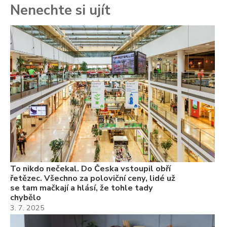
Nenechte si ujít
To
ře
se
ch
3.
Va
ne
ch
22
Če
Ně
7.
To nikdo nečekal. Do Česka vstoupil obří
řetězec. Všechno za poloviční ceny, lidé už
se tam mačkají a hlásí, že tohle tady
chybělo
3. 7. 2025