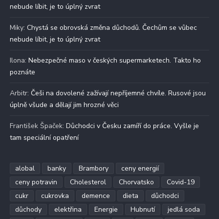
nebude líbit, je to úplný zvrat
Miky
:
Chystá se obrovská změna důchodů. Čechům se vůbec
nebude líbit, je to úplný zvrat
Ilona
:
Nebezpečné maso v českých supermarketech. Takto ho
poznáte
Arbitr
:
Češi na dovolené zažívají nepříjemné chvíle. Rusové jsou
úplně všude a dělají jim hrozné věci
František Špaček
:
Důchodci v Česku zamíří do práce. Vyšle je
tam speciální opatření
alobal
banky
Brambory
ceny energií
ceny potravin
Cholesterol
Chorvatsko
Covid-19
cukr
cukrovka
demence
dieta
důchodci
důchody
elektřina
Energie
Hubnutí
jedlá soda