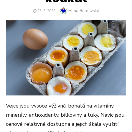
Author
Hana Bordovská
POSTED
27. 3. 2023
ON
Vejce jsou vysoce výživná, bohatá na vitamíny,
minerály, antioxidanty, bílkoviny a tuky. Navíc jsou
cenově relativně dostupná a jejich škála využití