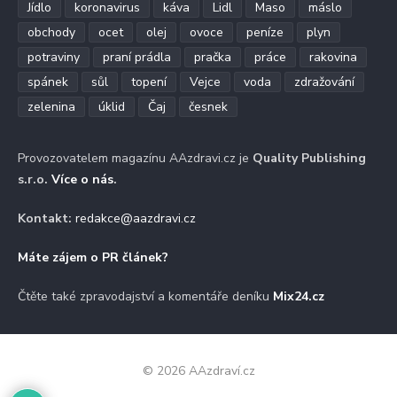
Jídlo
koronavirus
káva
Lidl
Maso
máslo
obchody
ocet
olej
ovoce
peníze
plyn
potraviny
praní prádla
pračka
práce
rakovina
spánek
sůl
topení
Vejce
voda
zdražování
zelenina
úklid
Čaj
česnek
Provozovatelem magazínu AAzdravi.cz je
Quality Publishing
s.r.o.
Více o nás
.
Kontakt:
redakce@aazdravi.cz
Máte zájem o PR článek?
Čtěte také zpravodajství a komentáře deníku
Mix24.cz
© 2026 AAzdraví.cz