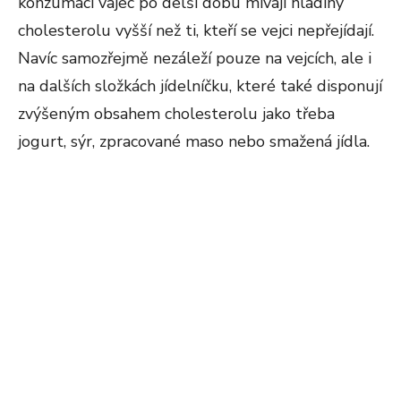
konzumací vajec po delší dobu mívají hladiny
cholesterolu vyšší než ti, kteří se vejci nepřejídají.
Navíc samozřejmě nezáleží pouze na vejcích, ale i
na dalších složkách jídelníčku, které také disponují
zvýšeným obsahem cholesterolu jako třeba
jogurt, sýr, zpracované maso nebo smažená jídla.