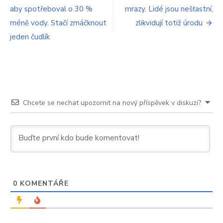
tělem,
aby spotřeboval o 30 %
mrazy. Lidé jsou nešťastní,
pro
budete
méně vody. Stačí zmáčknout
koukat
zlikvidují totiž úrodu
příspěvek
jeden čudlík
Chcete se nechat upozornit na nový příspěvek v diskuzi?
0
KOMENTÁŘE