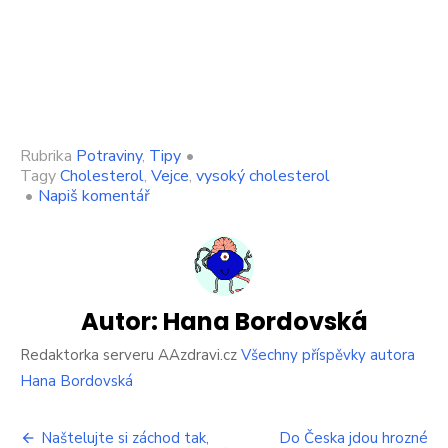
Rubrika
Potraviny
,
Tipy
•
Tagy
Cholesterol
,
Vejce
,
vysoký cholesterol
on
•
Napiš komentář
Každý
den
si
dejte
5
vajec.
Autor:
Hana Bordovská
Tohle
se
Redaktorka serveru AAzdravi.cz
Všechny příspěvky autora
pak
Hana Bordovská
stane
s
Navigace
vaším
Naštelujte si záchod tak,
Do Česka jdou hrozné