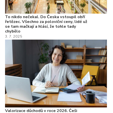
7.
To nikdo nečekal. Do Česka vstoupil obří
řetězec. Všechno za poloviční ceny, lidé už
se tam mačkají a hlásí, že tohle tady
chybělo
3. 7. 2025
Valorizace důchodů v roce 2026. Češi