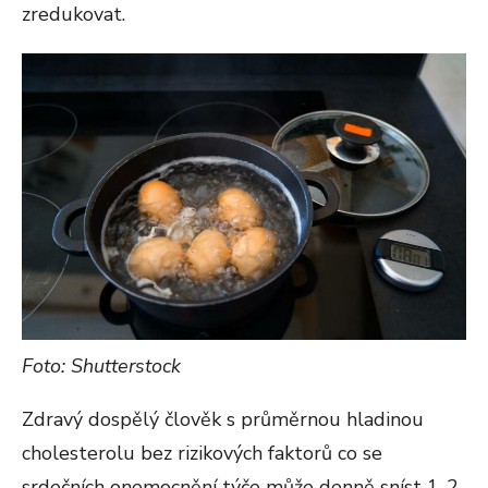
zredukovat.
Foto: Shutterstock
Zdravý dospělý člověk s průměrnou hladinou
cholesterolu bez rizikových faktorů co se
srdečních onemocnění týče může denně sníst 1-2