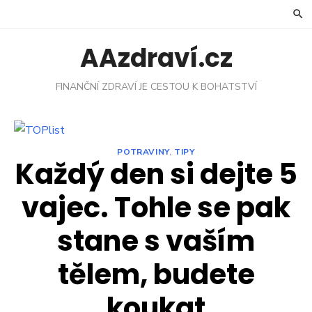
Skip
to
content
AAzdraví.cz
FINANČNÍ ZDRAVÍ JE CESTOU K BOHATSTVÍ
POTRAVINY
,
TIPY
Každý den si dejte 5
vajec. Tohle se pak
stane s vaším
tělem, budete
koukat