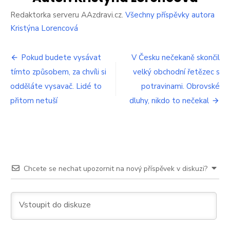
na
topení,
Redaktorka serveru AAzdravi.cz.
Všechny příspěvky autora
dělá
Kristýna Lorencová
velkou
chybu.
Navigace
Češi
Pokud budete vysávat
V Česku nečekaně skončil
netuší,
tímto způsobem, za chvíli si
velký obchodní řetězec s
pro
jak
odděláte vysavač. Lidé to
potravinami. Obrovské
kolečko
příspěvek
na
přitom netuší
dluhy, nikdo to nečekal
radiátoru
funguje
Chcete se nechat upozornit na nový příspěvek v diskuzi?