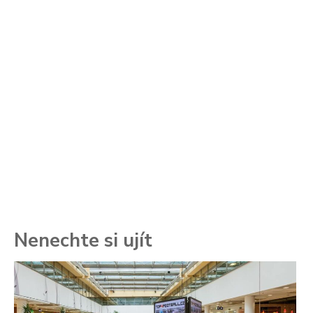
Nenechte si ujít
To
ře
se
ch