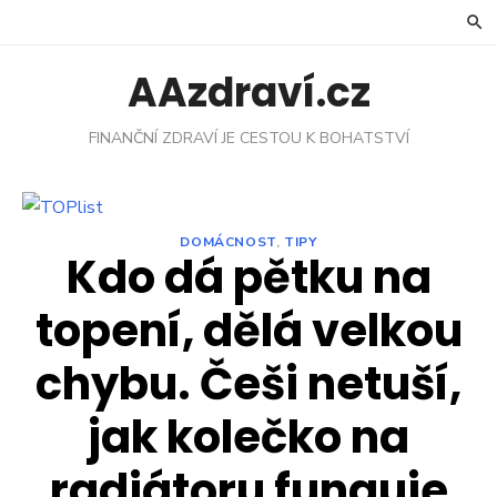
Skip
to
content
AAzdraví.cz
FINANČNÍ ZDRAVÍ JE CESTOU K BOHATSTVÍ
DOMÁCNOST
,
TIPY
Kdo dá pětku na
topení, dělá velkou
chybu. Češi netuší,
jak kolečko na
radiátoru funguje