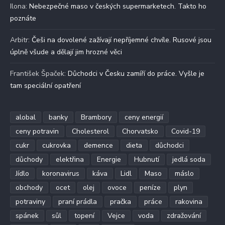
Ilona
:
Nebezpečné maso v českých supermarketech. Takto ho
poznáte
Arbitr
:
Češi na dovolené zažívají nepříjemné chvíle. Rusové jsou
úplně všude a dělají jim hrozné věci
František Špaček
:
Důchodci v Česku zamíří do práce. Vyšle je
tam speciální opatření
alobal
banky
Brambory
ceny energií
ceny potravin
Cholesterol
Chorvatsko
Covid-19
cukr
cukrovka
demence
dieta
důchodci
důchody
elektřina
Energie
Hubnutí
jedlá soda
Jídlo
koronavirus
káva
Lidl
Maso
máslo
obchody
ocet
olej
ovoce
peníze
plyn
potraviny
praní prádla
pračka
práce
rakovina
spánek
sůl
topení
Vejce
voda
zdražování