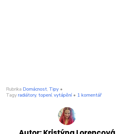
Rubrika
Domácnost
,
Tipy
•
u
Tagy
radiátory
,
topení
,
vytápění
•
1 komentář
textu
s
názvem
Kdo
dá
pětku
Autor:
Kristýna Lorencová