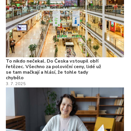
3.
Va
ne
ch
22
Če
Ně
7.
To nikdo nečekal. Do Česka vstoupil obří
řetězec. Všechno za poloviční ceny, lidé už
se tam mačkají a hlásí, že tohle tady
chybělo
3. 7. 2025