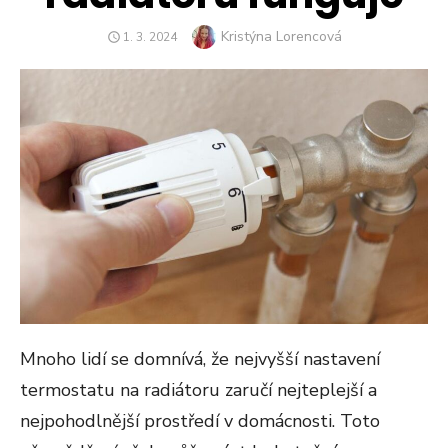
Author
Kristýna Lorencová
POSTED
1. 3. 2024
ON
Mnoho lidí se domnívá, že nejvyšší nastavení
termostatu na radiátoru zaručí nejteplejší a
nejpohodlnější prostředí v domácnosti. Toto