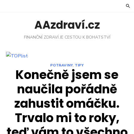
Skip
to
content
AAzdraví.cz
FINANČNÍ ZDRAVÍ JE CESTOU K BOHATSTVÍ
POTRAVINY
,
TIPY
Konečně jsem se
naučila pořádně
zahustit omáčku.
Trvalo mi to roky,
teď vám to všechno