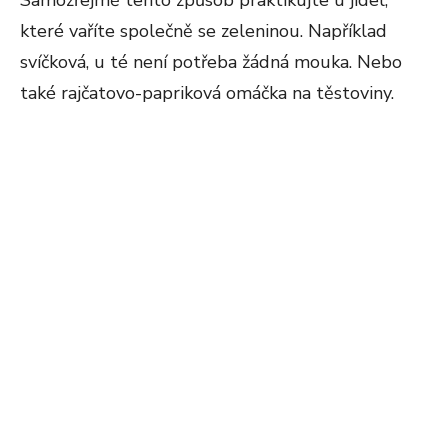
Samozřejmě tento způsob praktikujte u jídel,
které vaříte společně se zeleninou. Například
svíčková, u té není potřeba žádná mouka. Nebo
také rajčatovo-papriková omáčka na těstoviny.