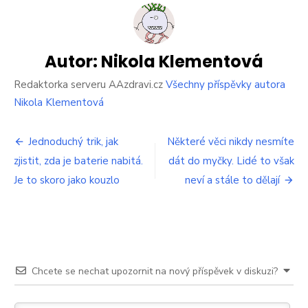
jsem
se
naučila
pořádně
zahustit
Autor:
Nikola Klementová
omáčku.
Trvalo
Redaktorka serveru AAzdravi.cz
Všechny příspěvky autora
mi
Nikola Klementová
to
roky,
Navigace
teď
Jednoduchý trik, jak
Některé věci nikdy nesmíte
vám
zjistit, zda je baterie nabitá.
dát do myčky. Lidé to však
pro
to
Je to skoro jako kouzlo
všechno
neví a stále to dělají
příspěvek
prozradím
Chcete se nechat upozornit na nový příspěvek v diskuzi?