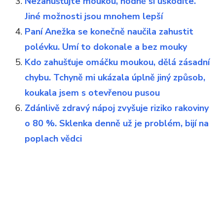
Nezahušťujte moukou, hodně si uškodíte.
Jiné možnosti jsou mnohem lepší
Paní Anežka se konečně naučila zahustit
polévku. Umí to dokonale a bez mouky
Kdo zahušťuje omáčku moukou, dělá zásadní
chybu. Tchyně mi ukázala úplně jiný způsob,
koukala jsem s otevřenou pusou
Zdánlivě zdravý nápoj zvyšuje riziko rakoviny
o 80 %. Sklenka denně už je problém, bijí na
poplach vědci