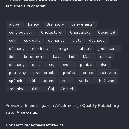
tam speciální opatření
alobal
banky
Brambory
ceny energií
ceny potravin
Cholesterol
Chorvatsko
Covid-19
cukr
cukrovka
demence
dieta
důchodci
důchody
elektřina
Energie
Hubnutí
jedlá soda
Jídlo
koronavirus
káva
Lidl
Maso
máslo
obchody
ocet
olej
ovoce
peníze
plyn
potraviny
praní prádla
pračka
práce
rakovina
spánek
sůl
topení
Vejce
voda
zdražování
zelenina
úklid
Čaj
česnek
Provozovatelem magazínu AAzdravi.cz je
Quality Publishing
s.r.o.
Více o nás
.
Kontakt:
redakce@aazdravi.cz