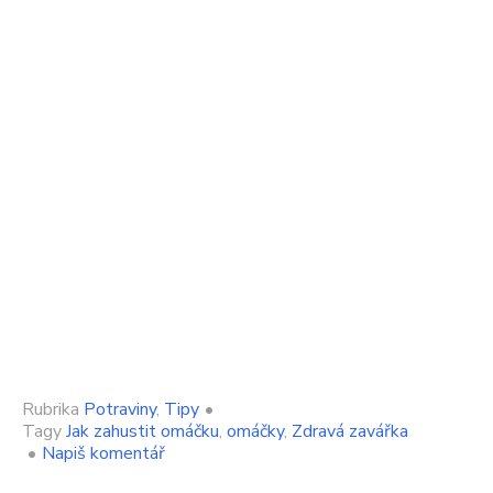
Rubrika
Potraviny
,
Tipy
•
Tagy
Jak zahustit omáčku
,
omáčky
,
Zdravá zavářka
on
•
Napiš komentář
Konečně