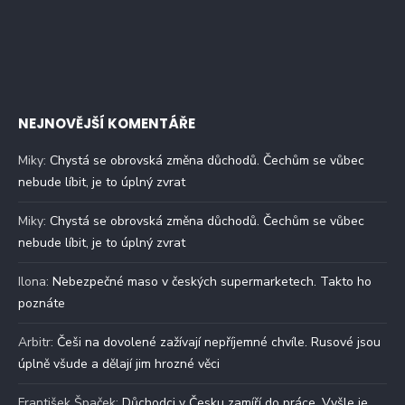
NEJNOVĚJŠÍ KOMENTÁŘE
Miky
:
Chystá se obrovská změna důchodů. Čechům se vůbec
nebude líbit, je to úplný zvrat
Miky
:
Chystá se obrovská změna důchodů. Čechům se vůbec
nebude líbit, je to úplný zvrat
Ilona
:
Nebezpečné maso v českých supermarketech. Takto ho
poznáte
Arbitr
:
Češi na dovolené zažívají nepříjemné chvíle. Rusové jsou
úplně všude a dělají jim hrozné věci
František Špaček
:
Důchodci v Česku zamíří do práce. Vyšle je