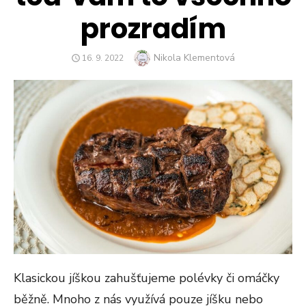
prozradím
Author
Nikola Klementová
POSTED
16. 9. 2022
ON
Klasickou jíškou zahušťujeme polévky či omáčky
běžně. Mnoho z nás využívá pouze jíšku nebo