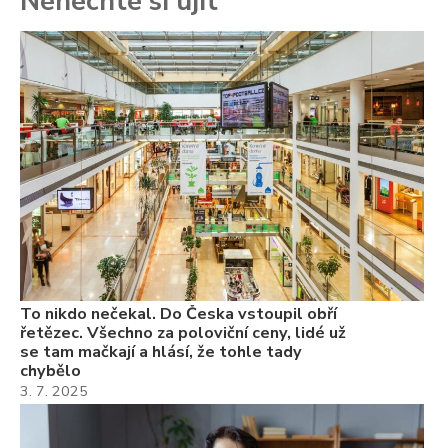
Nenechte si ujít
To
ře
se
ch
3.
Va
ne
ch
22
Če
Ně
7.
To nikdo nečekal. Do Česka vstoupil obří
řetězec. Všechno za poloviční ceny, lidé už
se tam mačkají a hlásí, že tohle tady
chybělo
3. 7. 2025