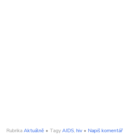
on
Rubrika
Aktuálně
•
Tagy
AIDS
,
hiv
•
Napiš komentář
Lékaři