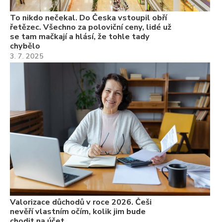
To nikdo nečekal. Do Česka vstoupil obří
řetězec. Všechno za poloviční ceny, lidé už
se tam mačkají a hlásí, že tohle tady
chybělo
3. 7. 2025
Valorizace důchodů v roce 2026. Češi
nevěří vlastním očím, kolik jim bude
chodit na účet