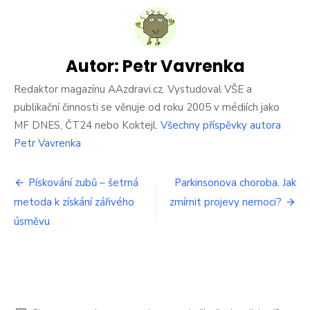
vyléčili
muže
s HIV.
Je
teprve
Autor:
Petr Vavrenka
druhým
na
Redaktor magazínu AAzdravi.cz. Vystudoval VŠE a
světě
publikační činnosti se věnuje od roku 2005 v médiích jako
MF DNES, ČT24 nebo Koktejl.
Všechny příspěvky autora
Petr Vavrenka
Navigace
Pískování zubů – šetrná
Parkinsonova choroba. Jak
metoda k získání zářivého
zmírnit projevy nemoci?
pro
úsměvu
příspěvek