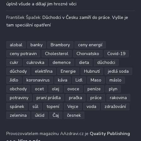
úplně všude a dělají jim hrozné věci
František Špaček
:
Důchodci v Česku zamíří do práce. Vyšle je
tam speciální opatření
alobal
banky
Brambory
ceny energií
ceny potravin
Cholesterol
Chorvatsko
Covid-19
cukr
cukrovka
demence
dieta
důchodci
důchody
elektřina
Energie
Hubnutí
jedlá soda
Jídlo
koronavirus
káva
Lidl
Maso
máslo
obchody
ocet
olej
ovoce
peníze
plyn
potraviny
praní prádla
pračka
práce
rakovina
spánek
sůl
topení
Vejce
voda
zdražování
zelenina
úklid
Čaj
česnek
Provozovatelem magazínu AAzdravi.cz je
Quality Publishing