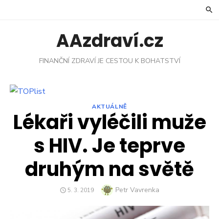
Skip
to
content
AAzdraví.cz
FINANČNÍ ZDRAVÍ JE CESTOU K BOHATSTVÍ
AKTUÁLNĚ
Lékaři vyléčili muže
s HIV. Je teprve
druhým na světě
Author
Petr Vavrenka
POSTED
5. 3. 2019
ON