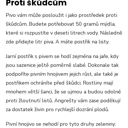
Proti škůdcům
Pivo vám může posloužit i jako prostředek proti
škůdcům. Budete potřebovat 50 gramů mýdla,
které si rozpustíte v deseti litrech vody. Následně
zde přidejte litr piva. A máte postřik na listy.
Jarní postřik s pivem se hodí zejména na jaře, kdy
jsou sazenice ještě poměrně slabé. Dokonale tak
podpoříte pivním hnojivem jejich růst, ale také je
postřikem ochráníte před škůdci. Rostliny mají
mnohem větší šanci, že se ujmou a budou odolné
proti žloutnutí listů. Angrešty vám zase poděkují
za dostatek živin pro rychlejší dozrání plodů.
Pivní hnojivo se nehodí pro tyto druhy zeleniny: