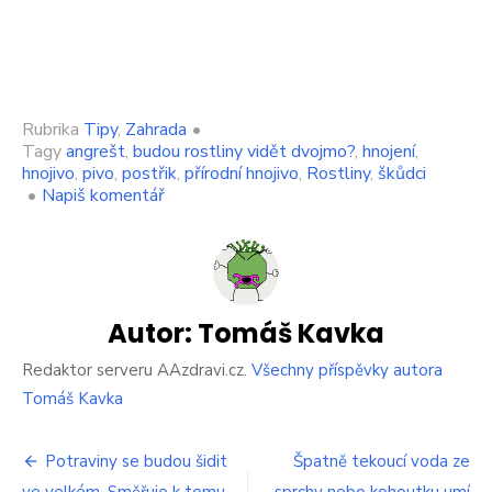
Rubrika
Tipy
,
Zahrada
•
Tagy
angrešt
,
budou rostliny vidět dvojmo?
,
hnojení
,
hnojivo
,
pivo
,
postřik
,
přírodní hnojivo
,
Rostliny
,
škůdci
on
•
Napiš komentář
Lidé
začali
rostliny
zalévat
pivem.
Důvod
Autor:
Tomáš Kavka
je
jasný.
Redaktor serveru AAzdravi.cz.
Všechny příspěvky autora
Jedna
Tomáš Kavka
láhev
vám
Navigace
dá
Potraviny se budou šidit
Špatně tekoucí voda ze
až