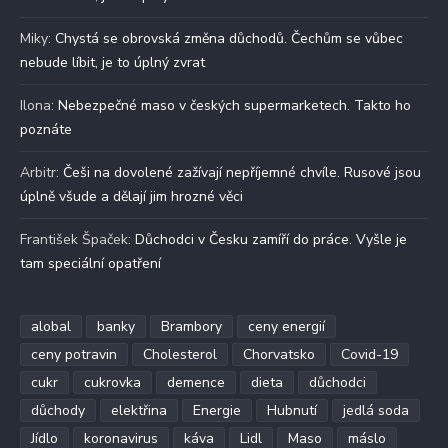
Miky
:
Chystá se obrovská změna důchodů. Čechům se vůbec
nebude líbit, je to úplný zvrat
Ilona
:
Nebezpečné maso v českých supermarketech. Takto ho
poznáte
Arbitr
:
Češi na dovolené zažívají nepříjemné chvíle. Rusové jsou
úplně všude a dělají jim hrozné věci
František Špaček
:
Důchodci v Česku zamíří do práce. Vyšle je
tam speciální opatření
alobal
banky
Brambory
ceny energií
ceny potravin
Cholesterol
Chorvatsko
Covid-19
cukr
cukrovka
demence
dieta
důchodci
důchody
elektřina
Energie
Hubnutí
jedlá soda
Jídlo
koronavirus
káva
Lidl
Maso
máslo