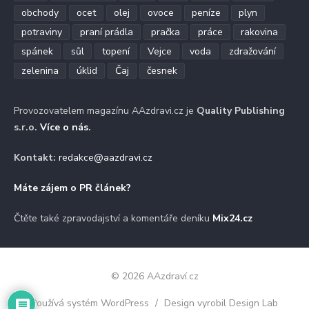
obchody
ocet
olej
ovoce
peníze
plyn
potraviny
praní prádla
pračka
práce
rakovina
spánek
sůl
topení
Vejce
voda
zdražování
zelenina
úklid
Čaj
česnek
Provozovatelem magazínu AAzdravi.cz je
Quality Publishing
s.r.o.
Více o nás
.
Kontakt:
redakce@aazdravi.cz
Máte zájem o PR článek?
Čtěte také zpravodajství a komentáře deníku
Mix24.cz
© 2026 AAzdraví.cz
Používá systém WordPress
/
Design vyrobil Design Lab