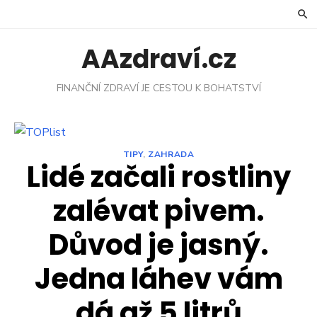
Skip
to
content
AAzdraví.cz
FINANČNÍ ZDRAVÍ JE CESTOU K BOHATSTVÍ
TIPY
,
ZAHRADA
Lidé začali rostliny
zalévat pivem.
Důvod je jasný.
Jedna láhev vám
dá až 5 litrů