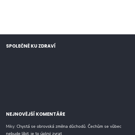
SPOLEČNĚ KU ZDRAVÍ
NEJNOVĚJŠÍ KOMENTÁŘE
Miky
:
Chystá se obrovská změna důchodů. Čechům se vůbec
nebude líbit, je to úplný zvrat