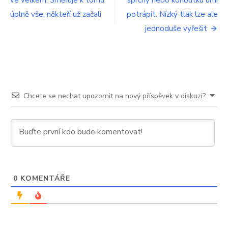
ve velkém. Směřuje k tomu
sprchy nebo kohoutku umí
pro
5
úplně vše, někteří už začali
litrů
potrápit. Nízký tlak lze ale
příspěvek
účinného
jednoduše vyřešit
roztoku
Chcete se nechat upozornit na nový příspěvek v diskuzi?
0
KOMENTÁŘE