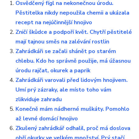
Osvědčený fígl na nekonečnou úrodu.
Pěstitelka nikdy nepoužila chemii a ukázala
recept na nejúčinnější hnojivo
Zničí škůdce a podpoří květ. Chytří pěstitelé
mají tajnou směs na zalévání rostlin
Zahrádkáři se začali shánět po starém
chlebu. Kdo ho správně použije, má úžasnou
úrodu rajčat, okurek a paprik
Zahrádkáři varovali před lidovým hnojivem.
Umí prý zázraky, ale místo toho vám
zlikviduje zahradu
Konečně mám nádherné muškáty. Pomohlo
až levné domácí hnojivo
Zkušený zahrádkář odhalil, proč má doslova
obří okurky ve velkém množství. Prý stačí