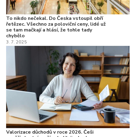
7.
To nikdo nečekal. Do Česka vstoupil obří
řetězec. Všechno za poloviční ceny, lidé už
se tam mačkají a hlásí, že tohle tady
chybělo
3. 7. 2025
Valorizace důchodů v roce 2026. Češi