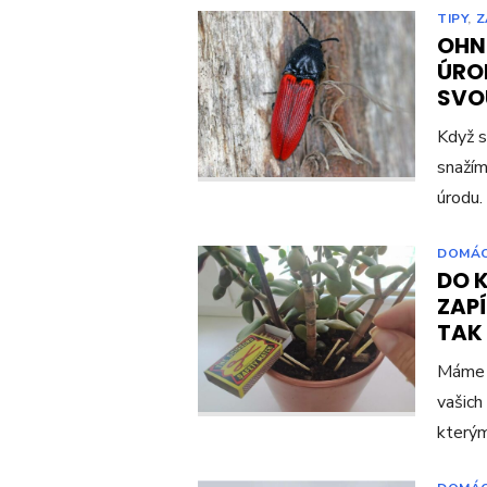
TIPY
,
Z
OHN
ÚRO
SVO
Když s
snažím
úrodu.
DOMÁ
DO 
ZAP
TAK
Máme p
vašich
kterým