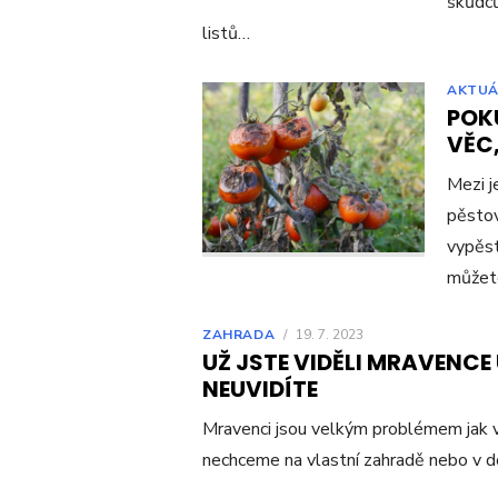
škůdců
listů…
AKTUÁ
POK
VĚC,
Mezi j
pěstov
vypěst
můžet
ZAHRADA
/
19. 7. 2023
UŽ JSTE VIDĚLI MRAVENCE 
NEUVIDÍTE
Mravenci jsou velkým problémem jak v
nechceme na vlastní zahradě nebo v d