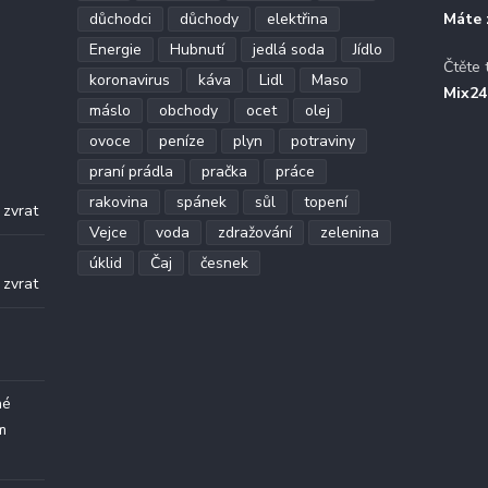
důchodci
důchody
elektřina
Máte 
Energie
Hubnutí
jedlá soda
Jídlo
Čtěte 
koronavirus
káva
Lidl
Maso
Mix24
máslo
obchody
ocet
olej
ovoce
peníze
plyn
potraviny
praní prádla
pračka
práce
.
rakovina
spánek
sůl
topení
 zvrat
Vejce
voda
zdražování
zelenina
.
úklid
Čaj
česnek
 zvrat
né
m