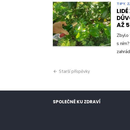
TIPY
,
Z
LIDÉ
DŮV
AŽ 
Zbylo 
s ním?
zahrád
Navigace
Starší příspěvky
pro
příspěvky
SPOLEČNĚ KU ZDRAVÍ