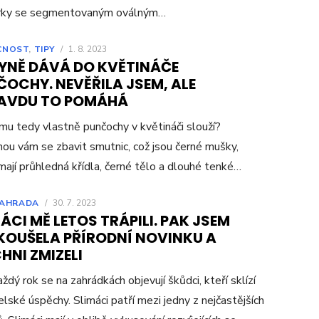
rky se segmentovaným oválným…
CNOST
,
TIPY
/
1. 8. 2023
YNĚ DÁVÁ DO KVĚTINÁČE
OCHY. NEVĚŘILA JSEM, ALE
AVDU TO POMÁHÁ
mu tedy vlastně punčochy v květináči slouží?
u vám se zbavit smutnic, což jsou černé mušky,
mají průhledná křídla, černé tělo a dlouhé tenké…
AHRADA
/
30. 7. 2023
ÁCI MĚ LETOS TRÁPILI. PAK JSEM
KOUŠELA PŘÍRODNÍ NOVINKU A
HNI ZMIZELI
aždý rok se na zahrádkách objevují škůdci, kteří sklízí
elské úspěchy. Slimáci patří mezi jedny z nejčastějších