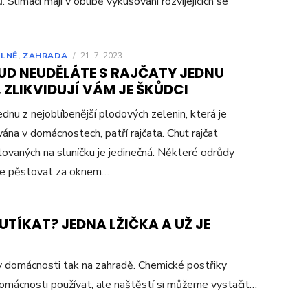
. Slimáci mají v oblibě vykusování rozvíjejících se
LNĚ
,
ZAHRADA
/
21. 7. 2023
UD NEUDĚLÁTE S RAJČATY JEDNU
 ZLIKVIDUJÍ VÁM JE ŠKŮDCI
ednu z nejoblíbenější plodových zelenin, která je
ána v domácnostech, patří rajčata. Chuť rajčat
ovaných na sluníčku je jedinečná. Některé odrůdy
e pěstovat za oknem…
UTÍKAT? JEDNA LŽIČKA A UŽ JE
 domácnosti tak na zahradě. Chemické postřiky
omácnosti používat, ale naštěstí si můžeme vystačit…