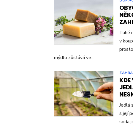
DOMÁ
OBY
NĚK
ZAH
Tuhé m
v koup
prosto
mýdlo zůstává ve…
ZAHR
KDE
JEDL
NES
Jedlá 
s její
soda j