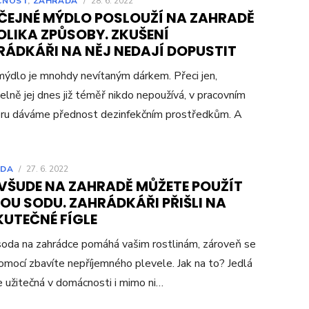
CNOST
,
ZAHRADA
/
28. 6. 2022
ČEJNÉ MÝDLO POSLOUŽÍ NA ZAHRADĚ
OLIKA ZPŮSOBY. ZKUŠENÍ
RÁDKÁŘI NA NĚJ NEDAJÍ DOPUSTIT
ýdlo je mnohdy nevítaným dárkem. Přeci jen,
elně jej dnes již téměř nikdo nepoužívá, v pracovním
ru dáváme přednost dezinfekčním prostředkům. A
ADA
/
27. 6. 2022
 VŠUDE NA ZAHRADĚ MŮŽETE POUŽÍT
OU SODU. ZAHRÁDKÁŘI PŘIŠLI NA
KUTEČNÉ FÍGLE
soda na zahrádce pomáhá vašim rostlinám, zároveň se
 pomocí zbavíte nepříjemného plevele. Jak na to? Jedlá
e užitečná v domácnosti i mimo ni…