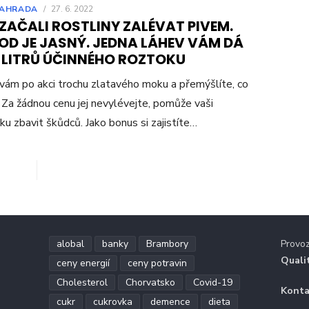
AHRADA
/
27. 6. 2022
 ZAČALI ROSTLINY ZALÉVAT PIVEM.
OD JE JASNÝ. JEDNA LÁHEV VÁM DÁ
5 LITRŮ ÚČINNÉHO ROZTOKU
vám po akci trochu zlatavého moku a přemýšlíte, co
 Za žádnou cenu jej nevylévejte, pomůže vaši
ku zbavit škůdců. Jako bonus si zajistíte…
alobal
banky
Brambory
Provo
Quali
ceny energií
ceny potravin
Cholesterol
Chorvatsko
Covid-19
Konta
cukr
cukrovka
demence
dieta