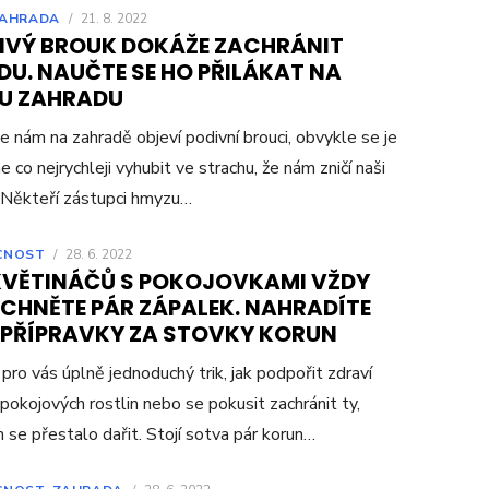
AHRADA
/
21. 8. 2022
IVÝ BROUK DOKÁŽE ZACHRÁNIT
DU. NAUČTE SE HO PŘILÁKAT NA
U ZAHRADU
e nám na zahradě objeví podivní brouci, obvykle se je
e co nejrychleji vyhubit ve strachu, že nám zničí naši
 Někteří zástupci hmyzu…
CNOST
/
28. 6. 2022
KVĚTINÁČŮ S POKOJOVKAMI VŽDY
ÍCHNĚTE PÁR ZÁPALEK. NAHRADÍTE
 PŘÍPRAVKY ZA STOVKY KORUN
ro vás úplně jednoduchý trik, jak podpořit zdraví
 pokojových rostlin nebo se pokusit zachránit ty,
 se přestalo dařit. Stojí sotva pár korun…