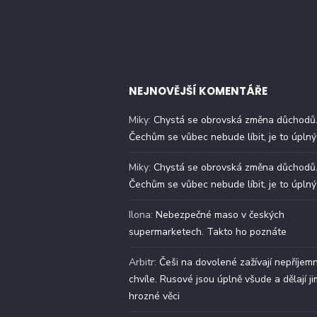
NEJNOVĚJŠÍ KOMENTÁŘE
Miky
:
Chystá se obrovská změna důchodů
Čechům se vůbec nebude líbit, je to úplný
Miky
:
Chystá se obrovská změna důchodů
Čechům se vůbec nebude líbit, je to úplný
Ilona
:
Nebezpečné maso v českých
supermarketech. Takto ho poznáte
Arbitr
:
Češi na dovolené zažívají nepříjem
chvíle. Rusové jsou úplně všude a dělají ji
hrozné věci