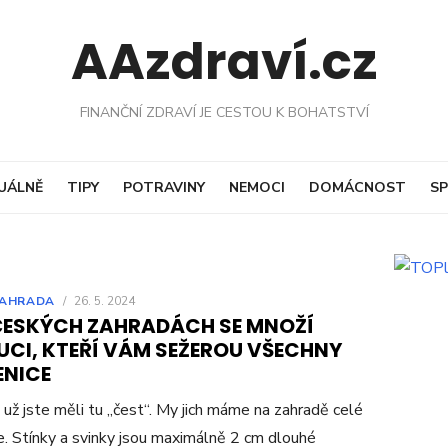
AAzdraví.cz
FINANČNÍ ZDRAVÍ JE CESTOU K BOHATSTVÍ
UÁLNĚ
TIPY
POTRAVINY
NEMOCI
DOMÁCNOST
SP
AHRADA
/
26. 5. 2024
ČESKÝCH ZAHRADÁCH SE MNOŽÍ
UCI, KTEŘÍ VÁM SEŽEROU VŠECHNY
ENICE
už jste měli tu „čest“. My jich máme na zahradě celé
e. Stínky a svinky jsou maximálně 2 cm dlouhé