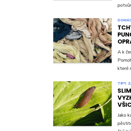
potvů
DOMÁ
TCH
PUNČ
OPR
A k če
Pomoho
které 
TIPY
,
Z
SLIM
VYZ
VŠIC
Jako k
pěstit