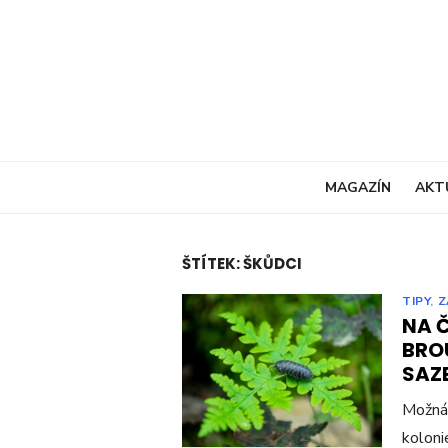
Skip
to
content
MAGAZÍN
AKT
ŠTÍTEK:
ŠKŮDCI
TIPY
,
Z
NA 
BRO
SAZ
Možná 
koloni