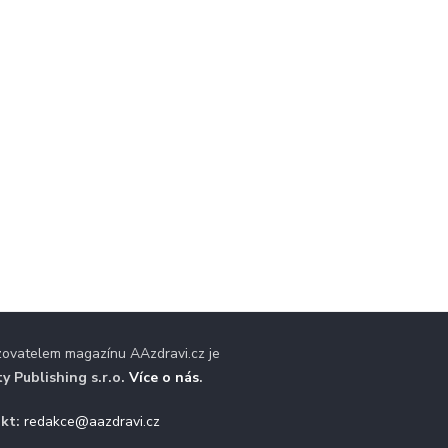
zovatelem magazínu AAzdravi.cz je
ty Publishing s.r.o.
Více o nás
.
kt:
redakce@aazdravi.cz