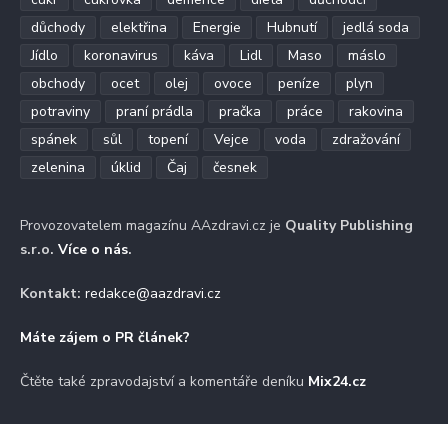
důchody
elektřina
Energie
Hubnutí
jedlá soda
Jídlo
koronavirus
káva
Lidl
Maso
máslo
obchody
ocet
olej
ovoce
peníze
plyn
potraviny
praní prádla
pračka
práce
rakovina
spánek
sůl
topení
Vejce
voda
zdražování
zelenina
úklid
Čaj
česnek
Provozovatelem magazínu AAzdravi.cz je
Quality Publishing
s.r.o.
Více o nás
.
Kontakt:
redakce@aazdravi.cz
Máte zájem o PR článek?
Čtěte také zpravodajství a komentáře deníku
Mix24.cz