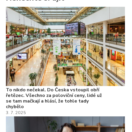
To
ře
se
ch
3.
Va
ne
ch
22
Če
Ně
7.
To nikdo nečekal. Do Česka vstoupil obří
řetězec. Všechno za poloviční ceny, lidé už
se tam mačkají a hlásí, že tohle tady
chybělo
3. 7. 2025