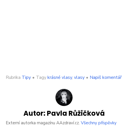
on
Rubrika
Tipy
•
Tagy
krásné vlasy
,
vlasy
•
Napiš komentář
Jak
mít
krá
vla
i
v
Autor:
Pavla Růžičková
zi
po
Externí autorka magazínu AAzdraví.cz.
Všechny příspěvky