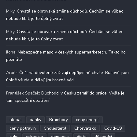
Miky
:
Chystá se obrovská změna důchodů. Čechům se vůbec
nebude líbit, je to úplný zvrat
Miky
:
Chystá se obrovská změna důchodů. Čechům se vůbec
nebude líbit, je to úplný zvrat
Ilona
:
Nebezpečné maso v českých supermarketech. Takto ho
poznáte
Arbitr
:
Češi na dovolené zažívají nepříjemné chvíle. Rusové jsou
úplně všude a dělají jim hrozné věci
František Špaček
:
Důchodci v Česku zamíří do práce. Vyšle je
tam speciální opatření
alobal
banky
Brambory
ceny energií
ceny potravin
Cholesterol
Chorvatsko
Covid-19
cukr
cukrovka
demence
dieta
důchodci