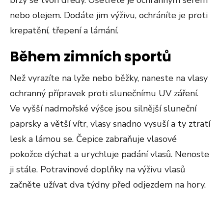
brzy se tvoří dredy. Ošetřete je ochranným sérem
nebo olejem. Dodáte jim výživu, ochráníte je proti
krepatění, třepení a lámání.
Během zimních sportů
Než vyrazíte na lyže nebo běžky, naneste na vlasy
ochranný přípravek proti slunečnímu UV záření.
Ve vyšší nadmořské výšce jsou silnější sluneční
paprsky a větší vítr, vlasy snadno vysuší a ty ztratí
lesk a lámou se. Čepice zabraňuje vlasové
pokožce dýchat a urychluje padání vlasů. Nenoste
ji stále. Potravinové doplňky na výživu vlasů
začněte užívat dva týdny před odjezdem na hory.