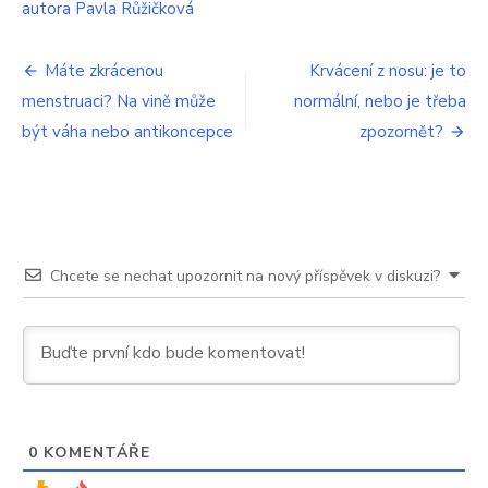
čep
autora Pavla Růžičková
Navigace
Máte zkrácenou
Krvácení z nosu: je to
menstruaci? Na vině může
normální, nebo je třeba
pro
být váha nebo antikoncepce
zpozornět?
příspěvek
Chcete se nechat upozornit na nový příspěvek v diskuzi?
0
KOMENTÁŘE