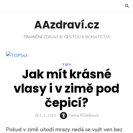
Skip
to
content
AAzdraví.cz
FINANČNÍ ZDRAVÍ JE CESTOU K BOHATSTVÍ
TIPY
Jak mít krásné
vlasy i v zimě pod
čepicí?
Author
Pavla Růžičková
POSTED
1. 2. 2019
ON
Pokud v zimě uhodí mrazy, nedá se vyjít ven bez