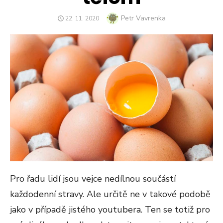
Author
Petr Vavrenka
POSTED
22. 11. 2020
ON
Pro řadu lidí jsou vejce nedílnou součástí
každodenní stravy. Ale určitě ne v takové podobě
jako v případě jistého youtubera. Ten se totiž pro