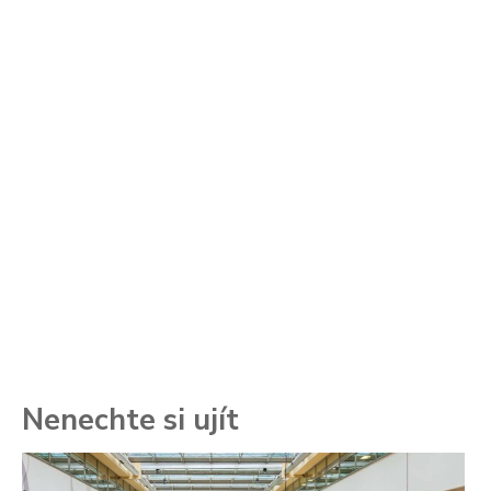
Nenechte si ujít
To
ře