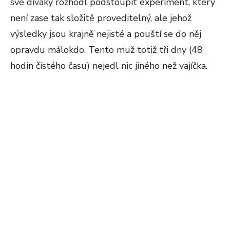
své diváky rozhodl podstoupit experiment, který
není zase tak složitě proveditelný, ale jehož
výsledky jsou krajně nejisté a pouští se do něj
opravdu málokdo. Tento muž totiž tři dny (48
hodin čistého času) nejedl nic jiného než vajíčka.