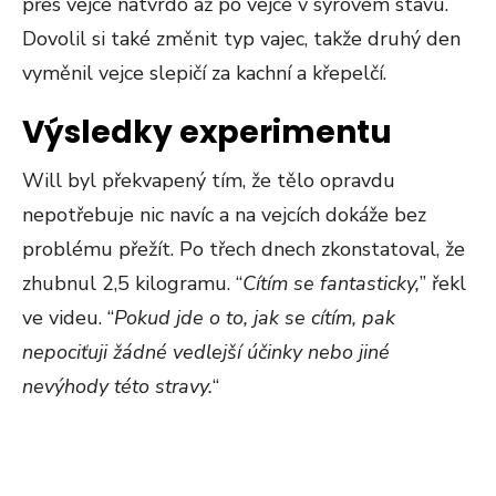
přes vejce natvrdo až po vejce v syrovém stavu.
Dovolil si také změnit typ vajec, takže druhý den
vyměnil vejce slepičí za kachní a křepelčí.
Výsledky experimentu
Will byl překvapený tím, že tělo opravdu
nepotřebuje nic navíc a na vejcích dokáže bez
problému přežít. Po třech dnech zkonstatoval, že
zhubnul 2,5 kilogramu. “
Cítím se fantasticky,
” řekl
ve videu. “
Pokud jde o to, jak se cítím, pak
nepociťuji žádné vedlejší účinky nebo jiné
nevýhody této stravy.
“