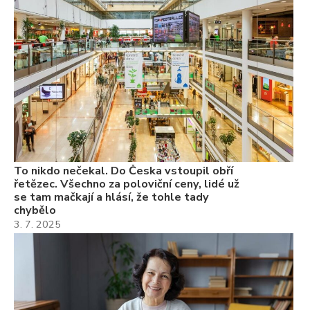
se
ch
3.
Va
ne
ch
22
Če
Ně
7.
To nikdo nečekal. Do Česka vstoupil obří
řetězec. Všechno za poloviční ceny, lidé už
se tam mačkají a hlásí, že tohle tady
chybělo
3. 7. 2025