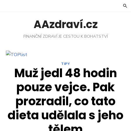
Skip
to
content
AAzdraví.cz
FINANČNÍ ZDRAVÍ JE CESTOU K BOHATSTVÍ
TIPY
Muž jedl 48 hodin
pouze vejce. Pak
prozradil, co tato
dieta udělala s jeho
tělem