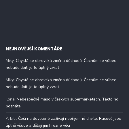
NEJNOVĚJŠÍ KOMENTÁŘE
Miky
:
Chystá se obrovská změna důchodů. Čechům se vůbec
nebude líbit, je to úplný zvrat
Miky
:
Chystá se obrovská změna důchodů. Čechům se vůbec
nebude líbit, je to úplný zvrat
Ilona
:
Nebezpečné maso v českých supermarketech. Takto ho
poznáte
Arbitr
:
Češi na dovolené zažívají nepříjemné chvíle. Rusové jsou
úplně všude a dělají jim hrozné věci