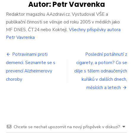
vejce.
Autor:
Petr Vavrenka
Pak
prozradil,
Redaktor magazínu AAzdravi.cz. Vystudoval VŠE a
co
publikační činnosti se věnuje od roku 2005 v médiích jako
tato
MF DNES, ČT24 nebo Koktejl.
Všechny příspěvky autora
dieta
Petr Vavrenka
udělala
s
jeho
Navigace
Potravinami proti
Poslední potáhnutí z
tělem
demenci. Seznamte se s
cigarety, a potom? Co se
pro
prevencí Alzheimerovy
děje s tělem odnaučených
příspěvek
choroby
kuřáků v dalších dnech,
měsících a letech
Chcete se nechat upozornit na nový příspěvek v diskuzi?