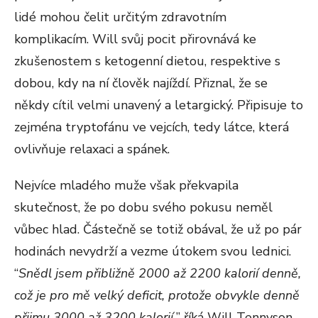
lidé mohou čelit určitým zdravotním
komplikacím. Will svůj pocit přirovnává ke
zkušenostem s ketogenní dietou, respektive s
dobou, kdy na ní člověk najíždí. Přiznal, že se
někdy cítil velmi unavený a letargický. Připisuje to
zejména tryptofánu ve vejcích, tedy látce, která
ovlivňuje relaxaci a spánek.
Nejvíce mladého muže však překvapila
skutečnost, že po dobu svého pokusu neměl
vůbec hlad. Částečně se totiž obával, že už po pár
hodinách nevydrží a vezme útokem svou lednici.
“
Snědl jsem přibližně 2000 až 2200 kalorií denně,
což je pro mě velký deficit, protože obvykle denně
přijmu 3000 až 3200 kalorií,
” říká Will Tennyson.