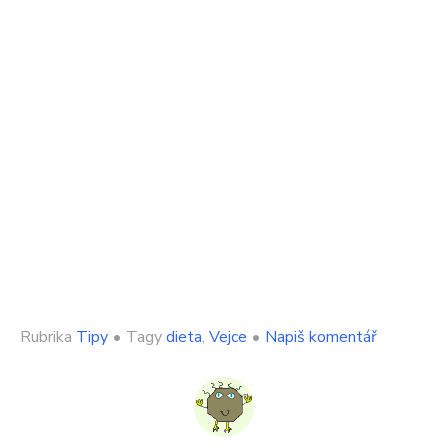
on
Rubrika
Tipy
•
Tagy
dieta
,
Vejce
•
Napiš komentář
Muž
jedl
48
hodin
pouze