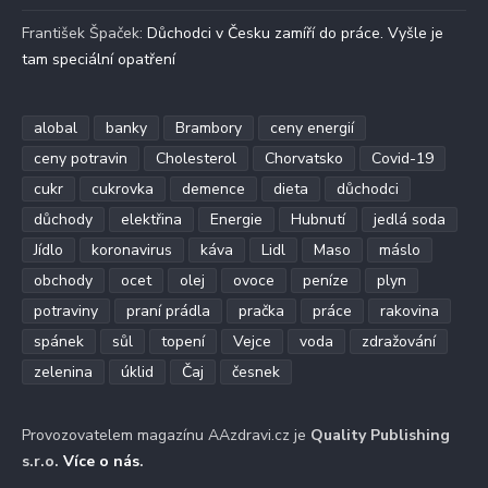
František Špaček
:
Důchodci v Česku zamíří do práce. Vyšle je
tam speciální opatření
alobal
banky
Brambory
ceny energií
ceny potravin
Cholesterol
Chorvatsko
Covid-19
cukr
cukrovka
demence
dieta
důchodci
důchody
elektřina
Energie
Hubnutí
jedlá soda
Jídlo
koronavirus
káva
Lidl
Maso
máslo
obchody
ocet
olej
ovoce
peníze
plyn
potraviny
praní prádla
pračka
práce
rakovina
spánek
sůl
topení
Vejce
voda
zdražování
zelenina
úklid
Čaj
česnek
Provozovatelem magazínu AAzdravi.cz je
Quality Publishing
s.r.o.
Více o nás
.