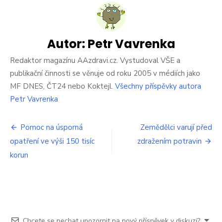
s
názvem
Česku
hrozí
měnová
Autor:
Petr Vavrenka
krize,
varovala
Redaktor magazínu AAzdravi.cz. Vystudoval VŠE a
Nomura
publikační činnosti se věnuje od roku 2005 v médiích jako
MF DNES, ČT24 nebo Koktejl.
Všechny příspěvky autora
Petr Vavrenka
Navigace
Pomoc na úsporná
Zemědělci varují před
opatření ve výši 150 tisíc
zdražením potravin
pro
korun
příspěvek
Chcete se nechat upozornit na nový příspěvek v diskuzi?