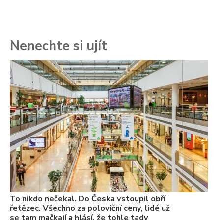
Nenechte si ujít
To
ře
se
ch
3.
Va
ne
ch
22
Če
Ně
7.
To nikdo nečekal. Do Česka vstoupil obří
řetězec. Všechno za poloviční ceny, lidé už
se tam mačkají a hlásí, že tohle tady