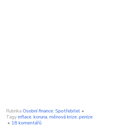
Rubrika
Osobní finance
,
Spotřebitel
•
Tagy
inflace
,
koruna
,
měnová krize
,
peníze
u
•
18 komentářů
textu