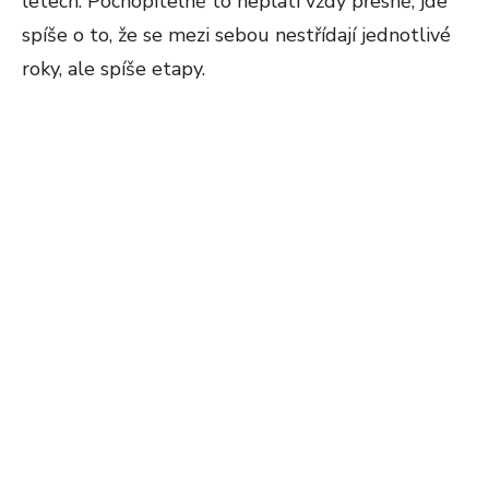
letech. Pochopitelně to neplatí vždy přesně, jde
spíše o to, že se mezi sebou nestřídají jednotlivé
roky, ale spíše etapy.