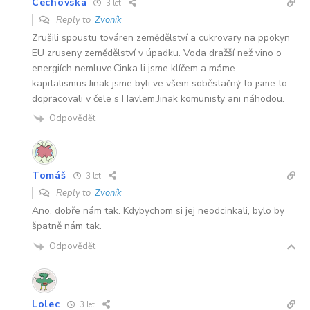
Cechovska
3 let
Reply to
Zvoník
Zrušili spoustu továren zemědělství a cukrovary na ppokyn
EU zruseny zemědělství v úpadku. Voda dražší než vino o
energiích nemluve.Cinka li jsme klíčem a máme
kapitalismus.Jinak jsme byli ve všem soběstačný to jsme to
dopracovali v čele s Havlem.Jinak komunisty ani náhodou.
Odpovědět
Tomáš
3 let
Reply to
Zvoník
Ano, dobře nám tak. Kdybychom si jej neodcinkali, bylo by
špatně nám tak.
Odpovědět
Lolec
3 let