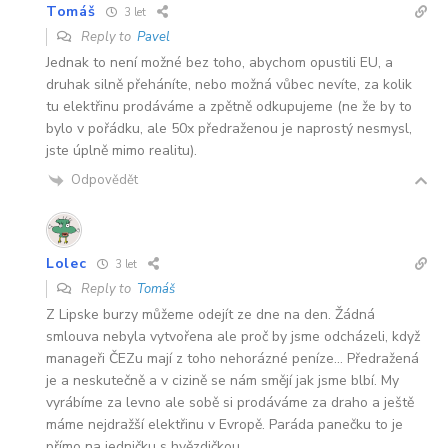
Tomáš
3 let
Reply to
Pavel
Jednak to není možné bez toho, abychom opustili EU, a
druhak silně přeháníte, nebo možná vůbec nevíte, za kolik
tu elektřinu prodáváme a zpětně odkupujeme (ne že by to
bylo v pořádku, ale 50x předraženou je naprostý nesmysl,
jste úplně mimo realitu).
Odpovědět
Lolec
3 let
Reply to
Tomáš
Z Lipske burzy můžeme odejít ze dne na den. Žádná
smlouva nebyla vytvořena ale proč by jsme odcházeli, když
manageři ČEZu mají z toho nehorázné peníze… Předražená
je a neskutečně a v cizině se nám smějí jak jsme blbí. My
vyrábíme za levno ale sobě si prodáváme za draho a ještě
máme nejdražší elektřinu v Evropě. Paráda panečku to je
přímo na jedničku s hvězdičkou.