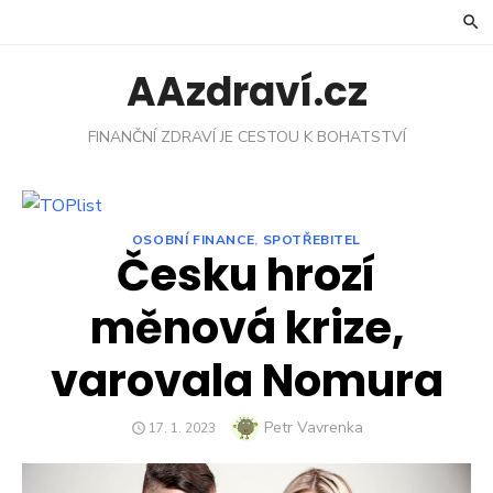
Skip
to
content
AAzdraví.cz
FINANČNÍ ZDRAVÍ JE CESTOU K BOHATSTVÍ
OSOBNÍ FINANCE
,
SPOTŘEBITEL
Česku hrozí
měnová krize,
varovala Nomura
Author
Petr Vavrenka
POSTED
17. 1. 2023
ON