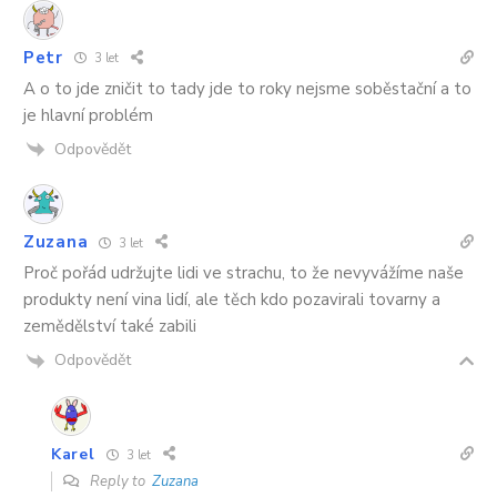
Petr
3 let
A o to jde zničit to tady jde to roky nejsme soběstační a to
je hlavní problém
Odpovědět
Zuzana
3 let
Proč pořád udržujte lidi ve strachu, to že nevyvážíme naše
produkty není vina lidí, ale těch kdo pozavirali tovarny a
zemědělství také zabili
Odpovědět
Karel
3 let
Reply to
Zuzana