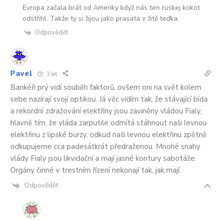
Evropa začala brát od Ameriky když nás ten ruskej kokot
odstřihl. Takže ty si žijou jako prasata v žitě teďka.
Odpovědět
Pavel
3 let
Bankéři prý vidí souběh faktorů, ovšem oni na svět kolem
sebe nazírají svojí optikou. Já věc vidím tak, že stávající bída
a rekordní zdražování elektřiny jsou zaviněny vládou Fialy,
hlavně tím, že vláda zarputile odmítá stáhnout naši levnou
elektřinu z lipské burzy, odkud naši levnou elektřinu zpětně
odkupujeme cca padesátkrát předraženou. Mnohé snahy
vlády Fialy jsou likvidační a mají jasné kontury sabotáže.
Orgány činné v trestním řízení nekonají tak, jak mají.
Odpovědět