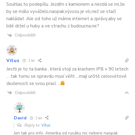
Souhlas,to podepíšu. Jezdím s kamionem a nezdá se mi,že
by se málo vyváželo,naopak,vývozu je víc,než se stačí
nakládat. Ale od toho už máme internet a zprávy,aby se
lidé držel u huby a ve strachu z budoucna,ne?
Odpovědět
Vitus
3 let
Jestli je to ta banka , která stojí za krachem IPB v 90 letech
….tak tomu se opravdu musí věřit….mají určitě celosvětové
zkušenosti se svou prací….
Odpovědět
David
3 let
Reply to
Vitus
Jen tak pro info. Amerika od rusáku nic nebere naopak