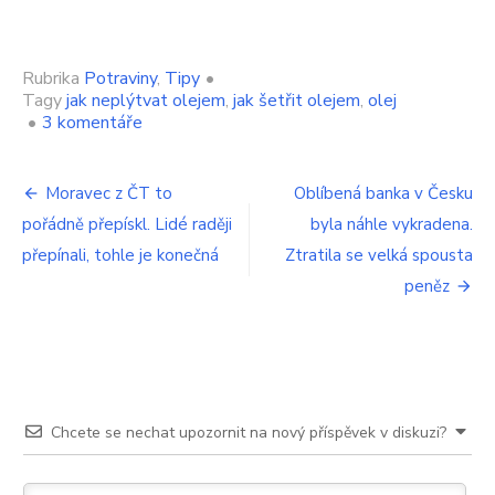
Rubrika
Potraviny
,
Tipy
•
Tagy
jak neplýtvat olejem
,
jak šetřit olejem
,
olej
u
•
3 komentáře
textu
s
Navigace
názvem
Moravec z ČT to
Oblíbená banka v Česku
Na
pořádně přepískl. Lidé raději
byla náhle vykradena.
pro
celý
rok
přepínali, tohle je konečná
Ztratila se velká spousta
příspěvek
mi
peněz
vystačí
4
litry
oleje.
Díky
novému
triku
Chcete se nechat upozornit na nový příspěvek v diskuzi?
smažím
z