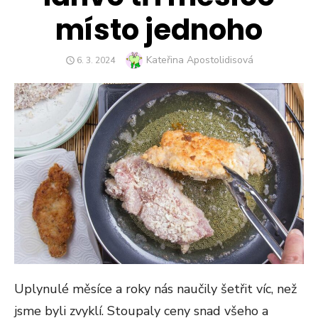
místo jednoho
Author
Kateřina Apostolidisová
POSTED
6. 3. 2024
ON
Uplynulé měsíce a roky nás naučily šetřit víc, než
jsme byli zvyklí. Stoupaly ceny snad všeho a