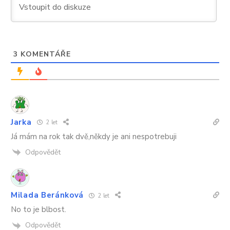
jedné
láhve
tři
měsíce
místo
jednoho
3
KOMENTÁŘE
Jarka
2 let
Já mám na rok tak dvě,někdy je ani nespotrebuji
Odpovědět
Milada Beránková
2 let
No to je blbost.
Odpovědět