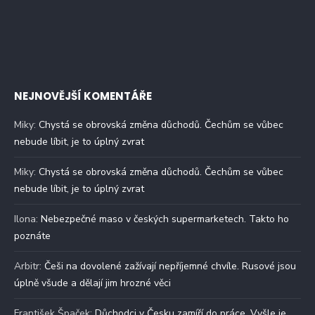
NEJNOVĚJŠÍ KOMENTÁŘE
Miky
:
Chystá se obrovská změna důchodů. Čechům se vůbec
nebude líbit, je to úplný zvrat
Miky
:
Chystá se obrovská změna důchodů. Čechům se vůbec
nebude líbit, je to úplný zvrat
Ilona
:
Nebezpečné maso v českých supermarketech. Takto ho
poznáte
Arbitr
:
Češi na dovolené zažívají nepříjemné chvíle. Rusové jsou
úplně všude a dělají jim hrozné věci
František Špaček
:
Důchodci v Česku zamíří do práce. Vyšle je