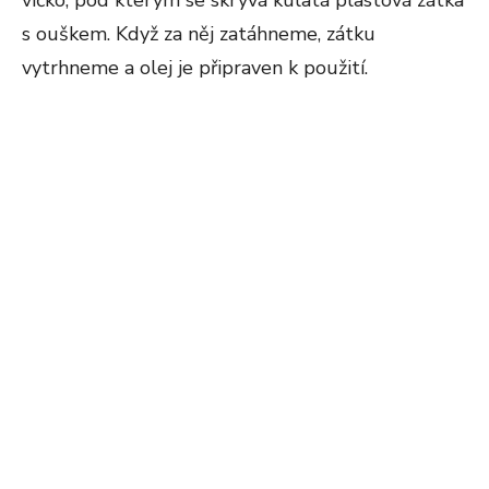
víčko, pod kterým se skrývá kulatá plastová zátka
s ouškem. Když za něj zatáhneme, zátku
vytrhneme a olej je připraven k použití.