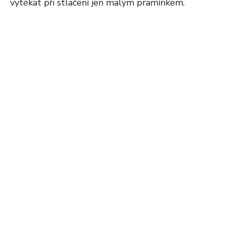
vytékat při stlačení jen malým pramínkem.