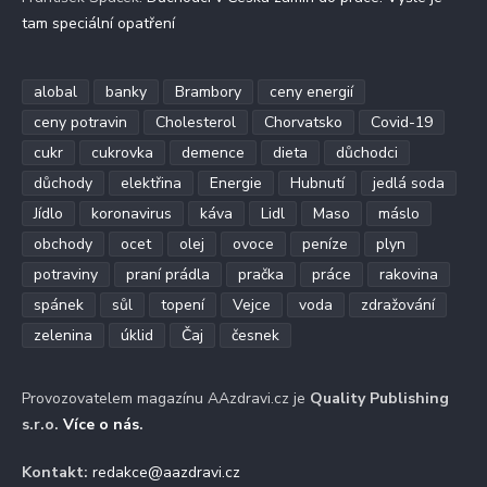
tam speciální opatření
alobal
banky
Brambory
ceny energií
ceny potravin
Cholesterol
Chorvatsko
Covid-19
cukr
cukrovka
demence
dieta
důchodci
důchody
elektřina
Energie
Hubnutí
jedlá soda
Jídlo
koronavirus
káva
Lidl
Maso
máslo
obchody
ocet
olej
ovoce
peníze
plyn
potraviny
praní prádla
pračka
práce
rakovina
spánek
sůl
topení
Vejce
voda
zdražování
zelenina
úklid
Čaj
česnek
Provozovatelem magazínu AAzdravi.cz je
Quality Publishing
s.r.o.
Více o nás
.
Kontakt:
redakce@aazdravi.cz