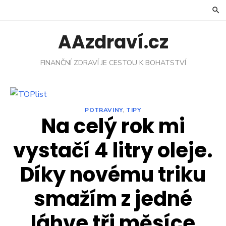
Skip
to
content
AAzdraví.cz
FINANČNÍ ZDRAVÍ JE CESTOU K BOHATSTVÍ
POTRAVINY
,
TIPY
Na celý rok mi
vystačí 4 litry oleje.
Díky novému triku
smažím z jedné
láhve tři měsíce