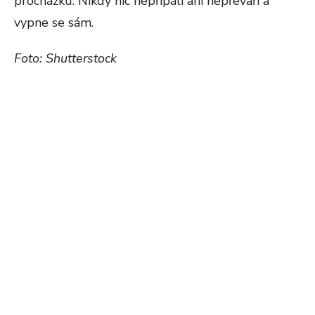
procházku. Nikdy nic nepřipálí ani nepřevaří a
vypne se sám.
Foto: Shutterstock