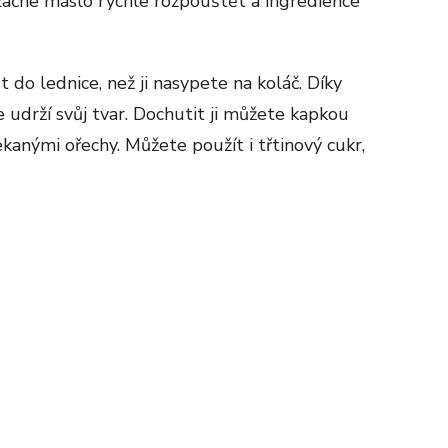
í začne máslo rychle rozpouštět a ingredience
do lednice, než ji nasypete na koláč. Díky
 udrží svůj tvar. Dochutit ji můžete kapkou
kanými ořechy. Můžete použít i třtinový cukr,