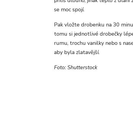
příliš dlouho, jinak teplo z dlan
se moc spojí.
Pak vložte drobenku na 30 minut 
tomu si jednotlivé drobečky lépe
rumu, trochu vanilky nebo s nase
aby byla zlatavější.
Foto: Shutterstock