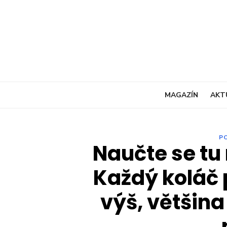
Skip
to
content
MAGAZÍN
AKT
P
Naučte se tu
Každý koláč 
výš, většina