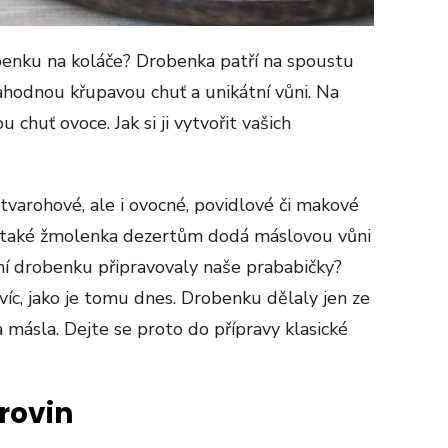
obenku na koláče? Drobenka patří na spoustu
ahodnou křupavou chuť a unikátní vůni. Na
 chuť ovoce. Jak si ji vytvořit vašich
tvarohové, ale i ovocné, povidlové či makové
 také žmolenka dezertům dodá máslovou vůni
lní drobenku připravovaly naše prababičky?
íc, jako je tomu dnes. Drobenku dělaly jen ze
a másla. Dejte se proto do přípravy klasické
rovin