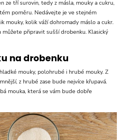
 ze tří surovin, tedy z másla, mouky a cukru,
čitém poměru. Nedávejte je ve stejném
ik mouky, kolik váží dohromady máslo a cukr.
 můžete připravit sušší drobenku. Klasický
ku na drobenku
hladké mouky, polohrubé i hrubé mouky. Z
ější, z hrubé zase bude nejvíce křupavá.
rubá mouka, která se vám bude dobře