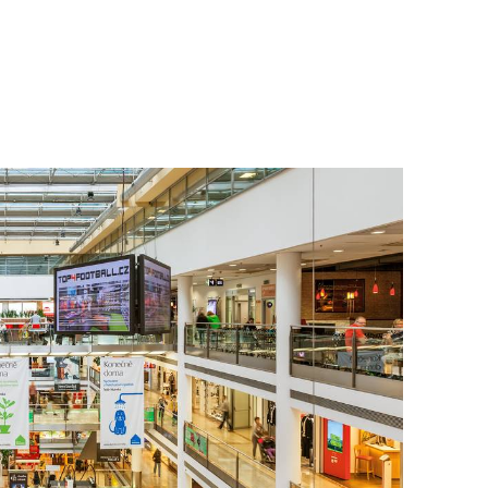
To nikdo 
poloviční
chybělo
3. 7. 2025
Valorizac
jim bude 
22. 5. 202
Češi plat
7. 1. 2025