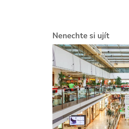
Nenechte si ujít
 za
kolik