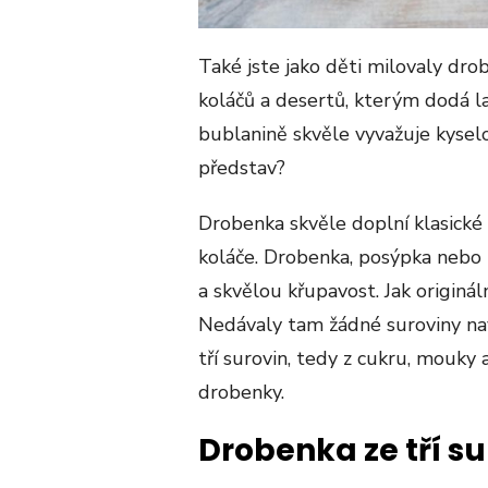
Také jste jako děti milovaly dr
koláčů a desertů, kterým dodá l
bublanině skvěle vyvažuje kyselou
představ?
Drobenka skvěle doplní klasické 
koláče. Drobenka, posýpka nebo
a skvělou křupavost. Jak originá
Nedávaly tam žádné suroviny nav
tří surovin, tedy z cukru, mouky 
drobenky.
Drobenka ze tří su