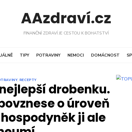
AAzdraví.cz
FINANČNÍ ZDRAVÍ JE CESTOU K BOHATSTVÍ
UÁLNĚ
TIPY
POTRAVINY
NEMOCI
DOMÁCNOST
SP
OTRAVINY
,
RECEPTY
 nejlepší drobenku.
povznese o úroveň
 hospodyněk ji ale
neumí