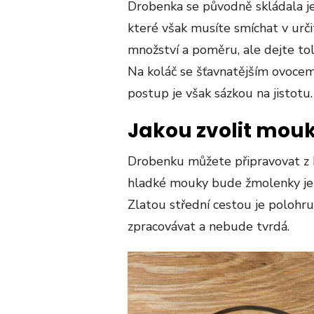
Drobenka se původně skládala jen
které však musíte smíchat v ur
množství a poměru, ale dejte tol
Na koláč se šťavnatějším ovocem
postup je však sázkou na jistotu.
Jakou zvolit mou
Drobenku můžete připravovat z 
hladké mouky bude žmolenky jemn
Zlatou střední cestou je poloh
zpracovávat a nebude tvrdá.