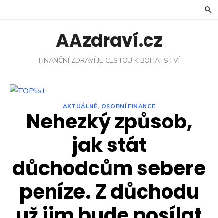
Skip
to
content
AAzdraví.cz
FINANČNÍ ZDRAVÍ JE CESTOU K BOHATSTVÍ
AKTUÁLNĚ
,
OSOBNÍ FINANCE
Nehezký způsob,
jak stát
důchodcům sebere
peníze. Z důchodu
už jim bude posílat