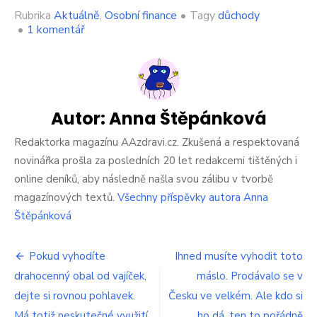
Rubrika
Aktuálně
,
Osobní finance
•
Tagy
důchody
u
•
1 komentář
textu
s
názvem
Nehezký
způsob,
jak
Autor:
Anna Štěpánková
stát
důchodcům
Redaktorka magazínu AAzdravi.cz. Zkušená a respektovaná
sebere
novinářka prošla za posledních 20 let redakcemi tištěných i
peníze.
online deníků, aby následně našla svou zálibu v tvorbě
Z
magazínových textů.
Všechny příspěvky autora Anna
důchodu
už
Štěpánková
jim
bude
Navigace
posílat
Pokud vyhodíte
Ihned musíte vyhodit toto
jenom
drahocenný obal od vajíček,
máslo. Prodávalo se v
pro
část,
dejte si rovnou pohlavek.
Česku ve velkém. Ale kdo si
zbytek
příspěvek
si
Má totiž neskutečné využití
ho dá, ten to pořádně