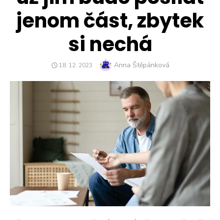
jenom část, zbytek
si nechá
Author
Anna Štěpánková
POSTED
18. 12. 2023
ON