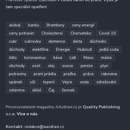
tam speciální opatření
alobal
banky
Brambory
ceny energií
ceny potravin
Cholesterol
Chorvatsko
Covid-19
cukr
cukrovka
demence
dieta
důchodci
důchody
elektřina
Energie
Hubnutí
jedlá soda
Jídlo
koronavirus
káva
Lidl
Maso
máslo
obchody
ocet
olej
ovoce
peníze
plyn
potraviny
praní prádla
pračka
práce
rakovina
spánek
sůl
topení
Vejce
voda
zdražování
zelenina
úklid
Čaj
česnek
Provozovatelem magazínu AAzdravi.cz je
Quality Publishing
s.r.o.
Více o nás
.
Kontakt:
redakce@aazdravi.cz