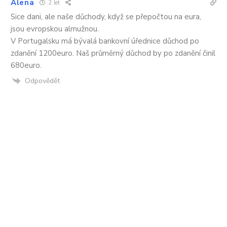
Alena
2 let
Sice dani, ale naše důchody, když se přepočtou na eura,
jsou evropskou almužnou.
V Portugalsku má bývalá bankovní úřednice důchod po
zdanění 1200euro. Naš průměrný důchod by po zdanění činil
680euro.
Odpovědět