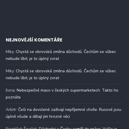
NEJNOVĚJŠÍ KOMENTÁŘE
Miky
:
Chystá se obrovská změna důchodů. Čechům se vůbec
nebude líbit, je to úplný zvrat
Miky
:
Chystá se obrovská změna důchodů. Čechům se vůbec
nebude líbit, je to úplný zvrat
Ilona
:
Nebezpečné maso v českých supermarketech. Takto ho
poznáte
Arbitr
:
Češi na dovolené zažívají nepříjemné chvíle. Rusové jsou
úplně všude a dělají jim hrozné věci
František Špaček
:
Důchodci v Česku zamíří do práce. Vyšle je