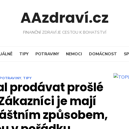
AAzdraví.cz
FINANČNÍ ZDRAVÍ JE CESTOU K BOHATSTVÍ
UÁLNĚ
TIPY
POTRAVINY
NEMOCI
DOMÁCNOST
SP
POTRAVINY
,
TIPY
l prodávat prošlé
Zákazníci je mají
láštním způsobem,
ou v pořádku