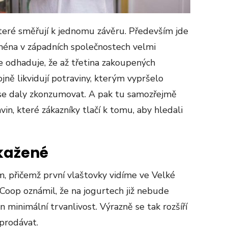
teré směřují k jednomu závěru. Především jde
jména v západních společnostech velmi
e odhaduje, že až třetina zakoupených
jně likvidují potraviny, kterým vypršelo
 se daly zkonzumovat. A pak tu samozřejmě
n, které zákazníky tlačí k tomu, aby hledali
zkažené
, přičemž první vlaštovky vidíme ve Velké
c Coop oznámil, že na jogurtech již nebude
 minimální trvanlivost. Výrazně se tak rozšíří
 prodávat.