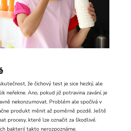
ě
utečnost, že čichový test je sice hezký, ale
k neřekne. Ano, pokud již potravina zavání, je
hlavně nekonzumovat. Problém ale spočívá v
začne produkt měnit až poměrně pozdě. Ještě
t procesy, které lze označit za škodlivé.
ích bakterií takto nerozpoznáme.