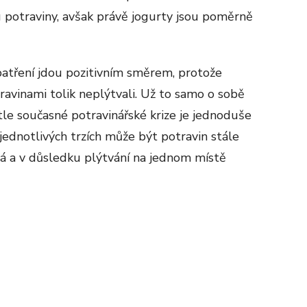
u potraviny, avšak právě jogurty jsou poměrně
patření jdou pozitivním směrem, protože
avinami tolik neplýtvali. Už to samo o sobě
tle současné potravinářské krize je jednoduše
jednotlivých trzích může být potravin stále
vá a v důsledku plýtvání na jednom místě