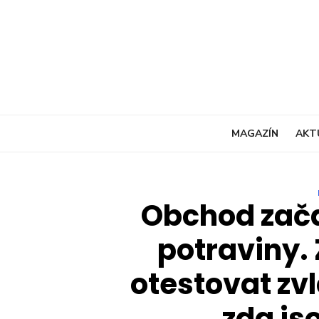
Skip
to
content
MAGAZÍN
AKT
Obchod zača
potraviny. 
otestovat zv
zda js