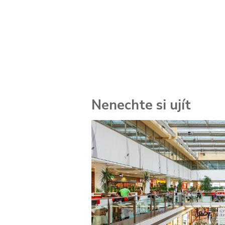
Nenechte si ujít
 za
kolik