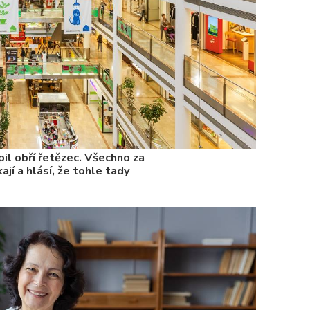
il obří řetězec. Všechno za
ají a hlásí, že tohle tady