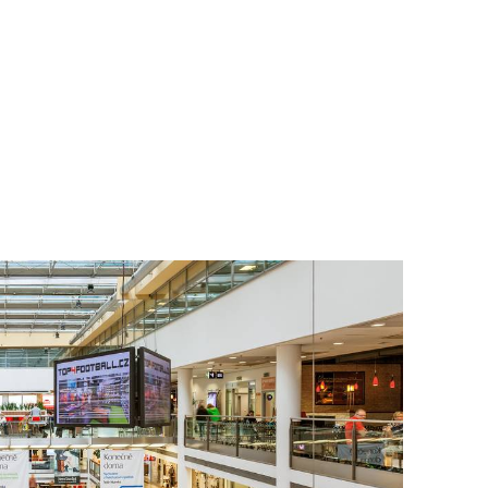
To nikdo 
poloviční
chybělo
3. 7. 2025
Valorizac
jim bude 
22. 5. 202
Češi plat
7. 1. 2025