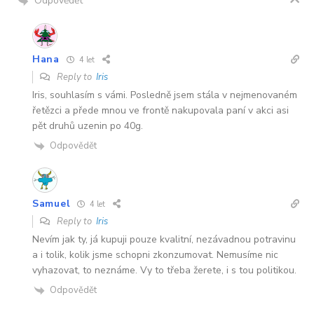
Odpovědět
Hana
4 let
Reply to
Iris
Iris, souhlasím s vámi. Posledně jsem stála v nejmenovaném
řetězci a přede mnou ve frontě nakupovala paní v akci asi
pět druhů uzenin po 40g.
Odpovědět
Samuel
4 let
Reply to
Iris
Nevím jak ty, já kupuji pouze kvalitní, nezávadnou potravinu
a i tolik, kolik jsme schopni zkonzumovat. Nemusíme nic
vyhazovat, to neznáme. Vy to třeba žerete, i s tou politikou.
Odpovědět