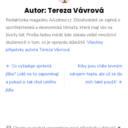
český
prodejce
Autor:
Tereza Vávrová
potravin
náhle
Redaktorka magazínu AAzdravi.cz. Dlouhodobě se zajímá o
plošně
spotřebitelská a ekonomická témata, která mají vliv na
zlevnil.
životy lidí. Prošla řadou médií, kde získala velké množství
Lidé
zkušeností o tom, co je opravdu důležité.
Všechny
ušetří
velké
příspěvky autora Tereza Vávrová
peníze
Navigace
Co vyžaduje správná
Krby jsou stále levným
jíška? Lidé na to zapomínají
zdrojem tepla, ale už se do
pro
a pokazí si tak chuť celého
nich také pouští
příspěvek
jídla
Chcete se nechat upozornit na nový příspěvek v diskuzi?