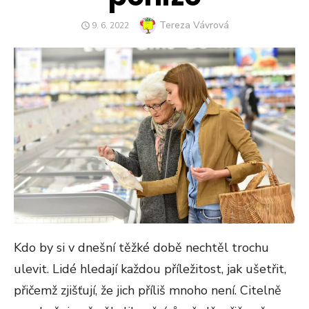
Author
Tereza Vávrová
POSTED
9. 6. 2022
ON
Kdo by si v dnešní těžké době nechtěl trochu
ulevit. Lidé hledají každou příležitost, jak ušetřit,
přičemž zjišťují, že jich příliš mnoho není. Citelně