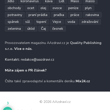
Jídlo
koronavirus
káva
Lidl
Maso
máslo
obchody
ocet
olej
ovoce
peníze
plyn
potraviny
praní prádla
pračka
práce
rakovina
spánek
sůl
topení
Vejce
voda
zdražování
zelenina
úklid
Čaj
česnek
Provozovatelem magazínu AAzdravi.cz je
Quality Publishing
s.r.o.
Více o nás
.
Kontakt:
redakce@aazdravi.cz
Máte zájem o PR článek?
Čtěte také zpravodajství a komentáře deníku
Mix24.cz
© 2026 AAzdraví.cz
3