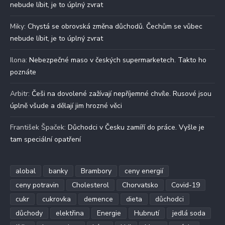
nebude líbit, je to úplný zvrat
Miky
:
Chystá se obrovská změna důchodů. Čechům se vůbec
nebude líbit, je to úplný zvrat
Ilona
:
Nebezpečné maso v českých supermarketech. Takto ho
poznáte
Arbitr
:
Češi na dovolené zažívají nepříjemné chvíle. Rusové jsou
úplně všude a dělají jim hrozné věci
František Špaček
:
Důchodci v Česku zamíří do práce. Vyšle je
tam speciální opatření
alobal
banky
Brambory
ceny energií
ceny potravin
Cholesterol
Chorvatsko
Covid-19
cukr
cukrovka
demence
dieta
důchodci
důchody
elektřina
Energie
Hubnutí
jedlá soda