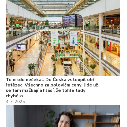
To
ře
se
ch
3.
Va
ne
ch
22
Če
Ně
7.
To nikdo nečekal. Do Česka vstoupil obří
řetězec. Všechno za poloviční ceny, lidé už
se tam mačkají a hlásí, že tohle tady
chybělo
3. 7. 2025