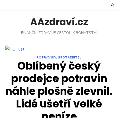
Skip
to
content
AAzdraví.cz
FINANČNÍ ZDRAVÍ JE CESTOU K BOHATSTVÍ
POTRAVINY
,
SPOTŘEBITEL
Oblíbený český
prodejce potravin
náhle plošně zlevnil.
Lidé ušetří velké
peníze