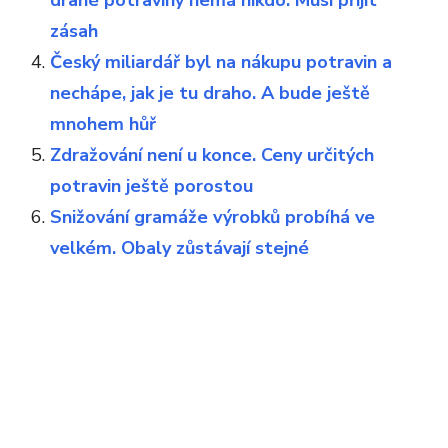
drahé potraviny nemá nikdo. Musí přijít
zásah
Český miliardář byl na nákupu potravin a
nechápe, jak je tu draho. A bude ještě
mnohem hůř
Zdražování není u konce. Ceny určitých
potravin ještě porostou
Snižování gramáže výrobků probíhá ve
velkém. Obaly zůstávají stejné