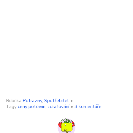
Rubrika
Potraviny
,
Spotřebitel
•
u
Tagy
ceny potravin
,
zdražování
•
3 komentáře
textu
s
názvem
Oblíbený