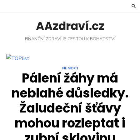
Skip
to
content
AAzdraví.cz
FINANČNÍ ZDRAVÍ JE CESTOU K BOHATSTVÍ
NEMOCI
Pálení žáhy má
neblahé důsledky.
Žaludeční šťávy
mohou rozleptat i
zubní sklovinu