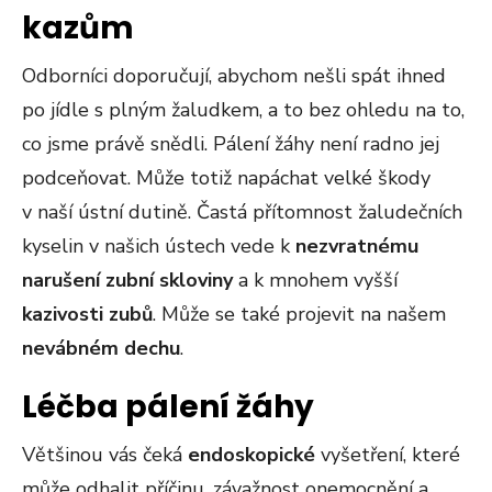
kazům
Odborníci doporučují, abychom nešli spát ihned
po jídle s plným žaludkem, a to bez ohledu na to,
co jsme právě snědli. Pálení žáhy není radno jej
podceňovat. Může totiž napáchat velké škody
v naší ústní dutině. Častá přítomnost žaludečních
kyselin v našich ústech vede k
nezvratnému
narušení zubní skloviny
a k mnohem vyšší
kazivosti zubů
. Může se také projevit na našem
nevábném dechu
.
Léčba pálení žáhy
Většinou vás čeká
endoskopické
vyšetření, které
může odhalit příčinu, závažnost onemocnění a