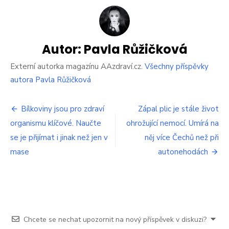
žáhy
má
neblahé
důsledky.
Žaludeční
Autor:
Pavla Růžičková
šťávy
mohou
Externí autorka magazínu AAzdraví.cz.
Všechny příspěvky
rozleptat
autora Pavla Růžičková
i
zubní
Navigace
sklovinu
Bílkoviny jsou pro zdraví
Zápal plic je stále život
organismu klíčové. Naučte
ohrožující nemocí. Umírá na
pro
se je přijímat i jinak než jen v
něj více Čechů než při
příspěvek
mase
autonehodách
Chcete se nechat upozornit na nový příspěvek v diskuzi?