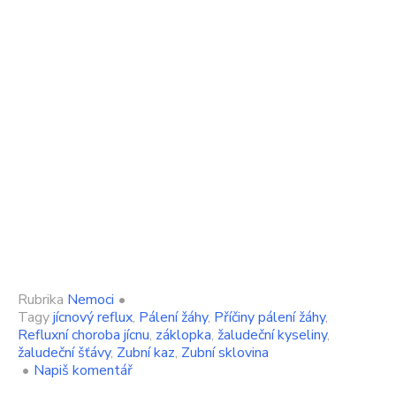
Rubrika
Nemoci
•
Tagy
jícnový reflux
,
Pálení žáhy
,
Příčiny pálení žáhy
,
Refluxní choroba jícnu
,
záklopka
,
žaludeční kyseliny
,
žaludeční šťávy
,
Zubní kaz
,
Zubní sklovina
on
•
Napiš komentář
Pálení