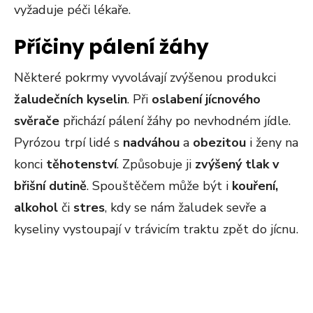
vyžaduje péči lékaře.
Příčiny pálení žáhy
Některé pokrmy vyvolávají zvýšenou produkci
žaludečních kyselin
. Při
oslabení
jícnového
svěrače
přichází pálení žáhy po nevhodném jídle.
Pyrózou trpí lidé s
nadváhou
a
obezitou
i ženy na
konci
těhotenství
. Způsobuje ji
zvýšený tlak v
břišní dutině
. Spouštěčem může být i
kouření,
alkohol
či
stres
, kdy se nám žaludek sevře a
kyseliny vystoupají v trávicím traktu zpět do jícnu.