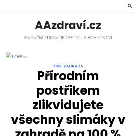
Skip
to
content
AAzdraví.cz
FINANČNÍ ZDRAVÍ JE CESTOU K BOHATSTVÍ
TIPY
,
ZAHRADA
Přírodním
postřikem
zlikvidujete
všechny slimáky v
zahradě na 100 %