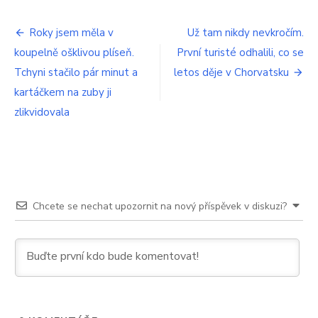
Přírodním
postřikem
Navigace
zlikvidujete
Roky jsem měla v
Už tam nikdy nevkročím.
všechny
koupelně ošklivou plíseň.
První turisté odhalili, co se
pro
slimáky
v
Tchyni stačilo pár minut a
letos děje v Chorvatsku
příspěvek
zahradě
kartáčkem na zuby ji
na
zlikvidovala
100
%
Chcete se nechat upozornit na nový příspěvek v diskuzi?