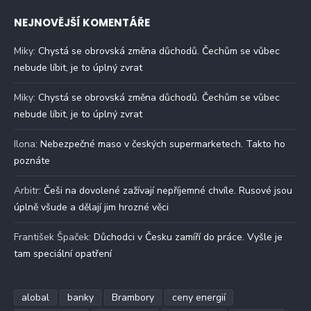
NEJNOVĚJŠÍ KOMENTÁŘE
Miky
:
Chystá se obrovská změna důchodů. Čechům se vůbec
nebude líbit, je to úplný zvrat
Miky
:
Chystá se obrovská změna důchodů. Čechům se vůbec
nebude líbit, je to úplný zvrat
Ilona
:
Nebezpečné maso v českých supermarketech. Takto ho
poznáte
Arbitr
:
Češi na dovolené zažívají nepříjemné chvíle. Rusové jsou
úplně všude a dělají jim hrozné věci
František Špaček
:
Důchodci v Česku zamíří do práce. Vyšle je
tam speciální opatření
alobal
banky
Brambory
ceny energií