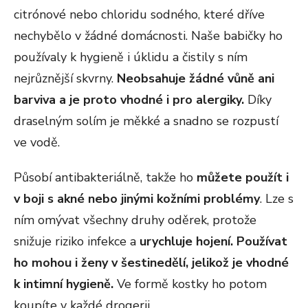
citrónové nebo chloridu sodného, které dříve
nechybělo v žádné domácnosti. Naše babičky ho
používaly k hygieně i úklidu a čistily s ním
nejrůznější skvrny.
Neobsahuje žádné vůně ani
barviva a je proto vhodné i pro alergiky.
Díky
draselným solím je měkké a snadno se rozpustí
ve vodě.
Působí antibakteriálně, takže ho
můžete použít i
v boji s akné nebo jinými kožními problémy
. Lze s
ním omývat všechny druhy oděrek, protože
snižuje riziko infekce a
urychluje hojení.
Používat
ho mohou i ženy v šestinedělí, jelikož je vhodné
k intimní hygieně.
Ve formě kostky ho potom
koupíte v každé drogerii.