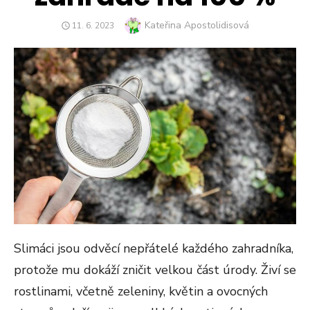
Author
Kateřina Apostolidisová
POSTED
11. 6. 2023
ON
Slimáci jsou odvěcí nepřátelé každého zahradníka,
protože mu dokáží zničit velkou část úrody. Živí se
rostlinami, včetně zeleniny, květin a ovocných