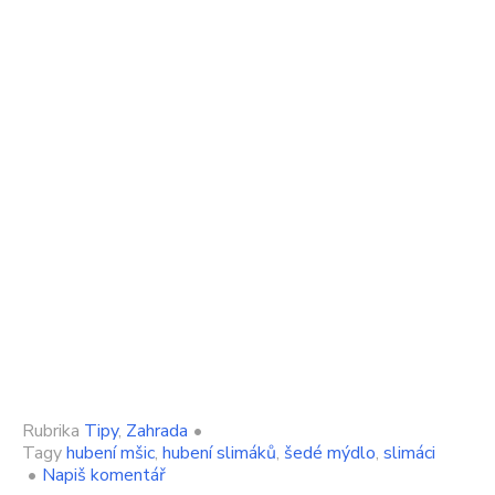
Rubrika
Tipy
,
Zahrada
•
Tagy
hubení mšic
,
hubení slimáků
,
šedé mýdlo
,
slimáci
on
•
Napiš komentář