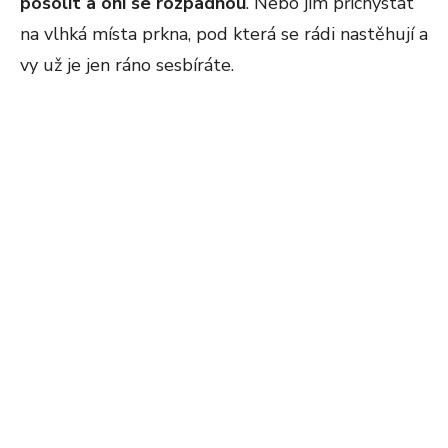
posolit a oni se rozpadnou
. Nebo jim přichystat
na vlhká místa prkna, pod která se rádi nastěhují a
vy už je jen ráno sesbíráte.