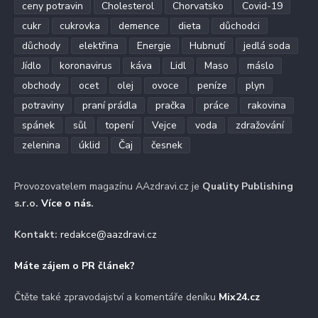
ceny potravin
Cholesterol
Chorvatsko
Covid-19
cukr
cukrovka
demence
dieta
důchodci
důchody
elektřina
Energie
Hubnutí
jedlá soda
Jídlo
koronavirus
káva
Lidl
Maso
máslo
obchody
ocet
olej
ovoce
peníze
plyn
potraviny
praní prádla
pračka
práce
rakovina
spánek
sůl
topení
Vejce
voda
zdražování
zelenina
úklid
Čaj
česnek
Provozovatelem magazínu AAzdravi.cz je
Quality Publishing
s.r.o.
Více o nás
.
Kontakt:
redakce@aazdravi.cz
Máte zájem o PR článek?
Čtěte také zpravodajství a komentáře deníku
Mix24.cz