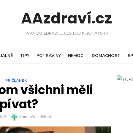
AAzdraví.cz
FINANČNÍ ZDRAVÍ JE CESTOU K BOHATSTVÍ
UÁLNĚ
TIPY
POTRAVINY
NEMOCI
DOMÁCNOST
SP
PR ČLÁNEK
om všichni měli
zpívat?
Author
Komerční sdělení
2018