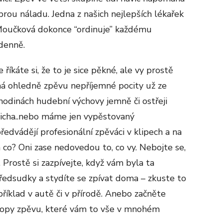
rou náladu. Jedna z našich nejlepších lékařek
 Moučková dokonce “ordinuje” každému
 denně.
 říkáte si, že to je sice pěkné, ale vy prostě
má ohledně zpěvu nepříjemné pocity už ze
 hodinách hudební výchovy jemně či ostřeji
ticha..nebo máme jen vypěstovaný
ředvádějí profesionální zpěváci v klipech a na
co? Oni zase nedovedou to, co vy. Nebojte se,
 Prostě si zazpívejte, když vám byla ta
edsudky a stydíte se zpívat doma – zkuste to
příklad v autě či v přírodě. Anebo začněte
shopy zpěvu, které vám to vše v mnohém