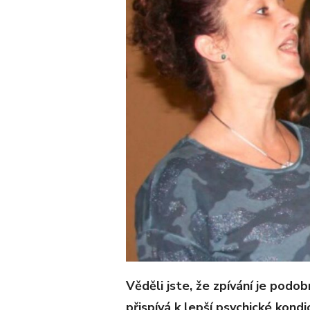
Věděli jste, že zpívání je podo
přispívá k lepší psychické kondi