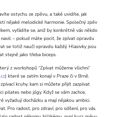
víte ostychu ze zpěvu, a také uvidíte, jak
částí nějaké melodické harmonie. Společný zpěv
kem, vyřádíte se, aniž by konkrétně vás někdo
a navíc – pokud máte pocit, že zpívat opravdu
at se totiž naučí opravdu každý. Hlasivky jsou
at stejně jako třeba biceps.
který z workshopů “Zpívat můžeme všichni”
.cz
) které se zatím konají v Praze či v Brně.
pívací kruhy, kam si můžete přijít zazpívat
kci pilates nebo jógy. Když se vám zachce,
ré vyžadují docházku a mají nějakou ambici.
at. Pro radost, pro zdraví, pro sdílení, pro vás.
ělalo radost někomu blízkému, nyní kurz zpěvu