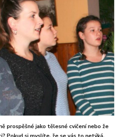
bně prospěšné jako tělesné cvičení nebo že
ci? Pokud si myslíte, že se vás to netýká,