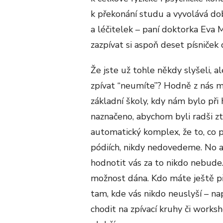
k překonání studu a vyvolává dob
a léčitelek – paní doktorka Eva
zazpívat si aspoň deset písniček
Že jste už tohle někdy slyšeli, ale
zpívat “neumíte”? Hodně z nás 
základní školy, kdy nám bylo při
naznačeno, abychom byli radši z
automatický komplex, že to, co p
pódiích, nikdy nedovedeme. No a 
hodnotit vás za to nikdo nebude.
možnost dána. Kdo máte ještě př
tam, kde vás nikdo neuslyší – na
chodit na zpívací kruhy či work