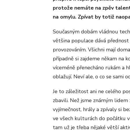
protože nemáte na zpěv talen
na omylu. Zpívat by totiž naop
Současným dobám vládnou technol
většina populace dává přednost 
provozováním. Všichni mají doma 
případně si zajdeme někam na ko
víceméně přenecháno rukám a hla
oblažují. Neví ale, o co se sami oc
Je to záležitost ani ne celého po
zbavili. Než jsme známým lidem z 
vyjímečnost, hrály a zpívaly si b
ve všech kulturách do počátku v
tam už je třeba nějaké větší akti