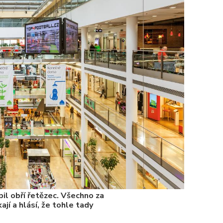
chybělo
3. 7. 2025
Valorizac
jim bude 
22. 5. 202
Češi plat
7. 1. 2025
il obří řetězec. Všechno za
ají a hlásí, že tohle tady