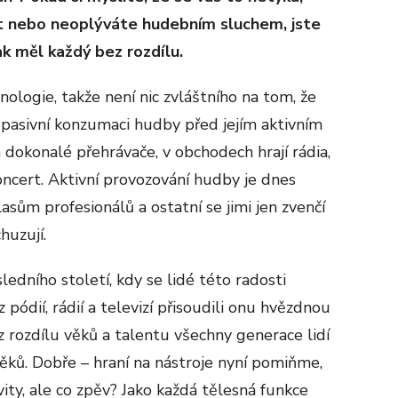
t nebo neoplýváte hudebním sluchem, jste
ak měl každý bez rozdílu.
ogie, takže není nic zvláštního na tom, že
pasivní konzumaci hudby před jejím aktivním
dokonalé přehrávače, v obchodech hrají rádia,
ncert. Aktivní provozování hudby je dnes
sům profesionálů a ostatní se jimi jen zvenčí
huzují.
sledního století, kdy se lidé této radosti
pódií, rádií a televizí přisoudili onu hvězdnou
ez rozdílu věků a talentu všechny generace lidí
ěků. Dobře – hraní na nástroje nyní pomiňme,
vity, ale co zpěv? Jako každá tělesná funkce