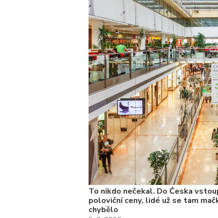
kolik
To nikdo nečekal. Do Česka vstoup
poloviční ceny, lidé už se tam mačk
chybělo