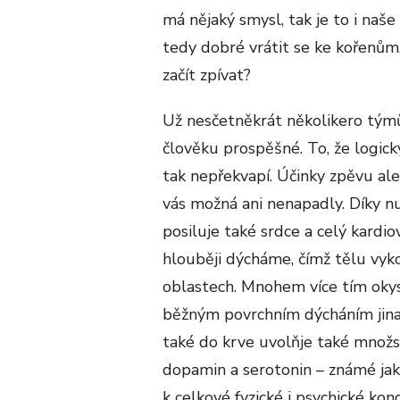
má nějaký smysl, tak je to i naše
tedy dobré vrátit se ke kořenům
začít zpívat?
Už nesčetněkrát několikero týmů 
člověku prospěšné. To, že logicky
tak nepřekvapí. Účinky zpěvu ale 
vás možná ani nenapadly. Díky n
posiluje také srdce a celý kardi
hlouběji dýcháme, čímž tělu vy
oblastech. Mnohem více tím okys
běžným povrchním dýcháním jinak
také do krve uvolňje také množst
dopamin a serotonin – známé ja
k celkové fyzické i psychické kon