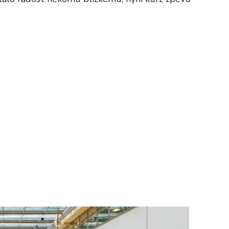
To nikdo 
poloviční