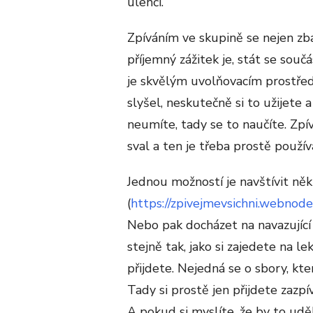
ulehčí.
Zpíváním ve skupině se nejen zba
příjemný zážitek je, stát se sou
je skvělým uvolňovacím prostřed
slyšel, neskutečně si to užijete 
neumíte, tady se to naučíte. Zpív
sval a ten je třeba prostě použív
Jednou možností je navštívit ně
(
https://zpivejmevsichni.webnode
Nebo pak docházet na navazující z
stejně tak, jako si zajedete na le
přijdete. Nejedná se o sbory, kte
Tady si prostě jen přijdete zazpív
A pokud si myslíte, že by to ud