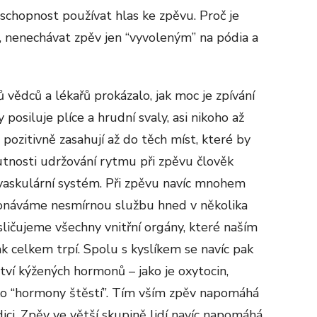
 schopnost používat hlas ke zpěvu. Proč je
, nenechávat zpěv jen “vyvoleným” na pódia a
vědců a lékařů prokázalo, jak moc je zpívání
 posiluje plíce a hrudní svaly, asi nikoho až
pozitivně zasahují až do těch míst, které by
utnosti udržování rytmu při zpěvu člověk
ovaskulární systém. Při zpěvu navíc mnohem
konáváme nesmírnou službu hned v několika
ličujeme všechny vnitřní orgány, které naším
 celkem trpí. Spolu s kyslíkem se navíc pak
ví kýžených hormonů – jako je oxytocin,
ko “hormony štěstí”. Tím vším zpěv napomáhá
dici. Zpěv ve větší skupině lidí navíc napomáhá