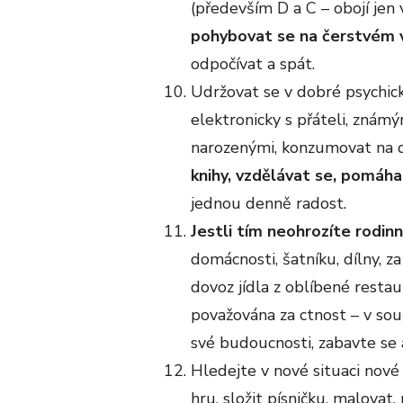
(především D a C – obojí je
pohybovat se na čerstvém v
odpočívat a spát.
Udržovat se v dobré psychick
elektronicky s přáteli, známý
narozenými, konzumovat na d
knihy, vzdělávat se, pomáh
jednou denně radost.
Jestli tím neohrozíte rodin
domácnosti, šatníku, dílny, za
dovoz jídla z oblíbené resta
považována za ctnost – v souč
své budoucnosti, zabavte se
Hledejte v nové situaci nové 
hru, složit písničku, malovat