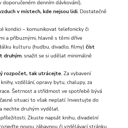
n v doporučeném denním dávkování),
zduch v místech, kde nejsou lidi
. Dostatečně
é kondici – komunikovat telefonicky či
mi a příbuznými, hlavně s těmi dříve
álku kulturu (hudbu, divadlo, filmy)
číst
at druhým
, snažit se si udělat minimálně
ný rozpočet, tak utrácejte
. Za vybavení
 knihy, vzdělání, opravy bytu, chalupy, za
urace. Šetrnost a střídmost ve spotřebě bývá
asné situaci to však neplatí. Investujte do
 a nechte druhým vydělat.
příležitosti. Zkuste napsát knihu, divadelní
, rozjeďte novou zábavnou či vzdělávací stránku