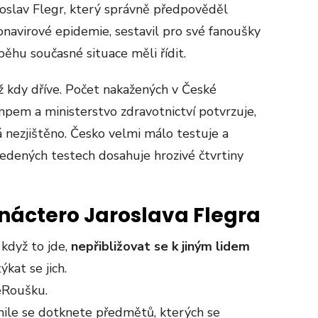
roslav Flegr, který správně předpověděl
onavirové epidemie, sestavil pro své fanoušky
běhu současné situace měli řídit.
ž kdy dříve. Počet nakažených v České
pem a ministerstvo zdravotnictví potvrzuje,
á nezjištěno. Česko velmi málo testuje a
edených testech dosahuje hrozivé čtvrtiny
náctero Jaroslava Flegra
 když to jde,
nepřibližovat se k jiným lidem
kat se jich.
eRoušku.
ile se dotknete předmětů, kterých se