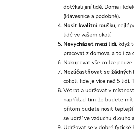
dotýkali jiní lidé. Doma i kde
(klávesnice a podobně).
Nosit kvalitní roušku
, nejlé
lidé ve vašem okolí.
Nevycházet mezi lidi
, když 
pracovat z domova, a to i za
Nakupovat vše co lze pouze 
Nezúčastňovat se žádných 
cokoli, kde je více než 5 lid
Větrat a udržovat v místnost
například tím, že budete mít
přitom budete nosit teplejší
se udrží ve vzduchu dlouho a
Udržovat se v dobré fyzické k