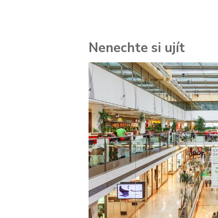
Nenechte si ujít
 za
kolik