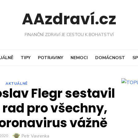
AAzdraví.cz
FINANČNÍ ZDRAVÍ JE CESTOU K BOHATSTVÍ
UÁLNĚ
TIPY
POTRAVINY
NEMOCI
DOMÁCNOST
SP
AKTUÁLNĚ
slav Flegr sestavil
rad pro všechny,
oronavirus vážně
Author
Petr Vavrenka
ED
 2020