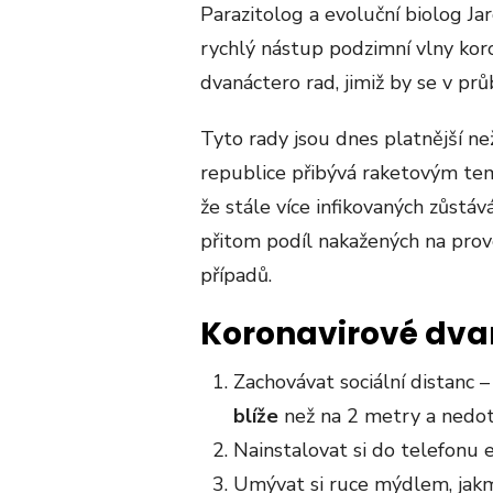
Parazitolog a evoluční biolog Ja
rychlý nástup podzimní vlny kor
dvanáctero rad, jimiž by se v prů
Tyto rady jsou dnes platnější ne
republice přibývá raketovým tem
že stále více infikovaných zůstáv
přitom podíl nakažených na prov
případů.
Koronavirové dva
Zachovávat sociální distanc –
blíže
než na 2 metry a nedotý
Nainstalovat si do telefonu 
Umývat si ruce mýdlem, jakm