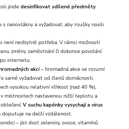
koli jinde
desinfikovat sdílené předměty
pe s nanovlákny a vyžadovat, aby roušky nosili
to není nezbytně potřeba. V rámci možností
 cenu změny zaměstnání či dokonce povolání.
po internetu.
hromadných akcí
– hromadná akce se rozumí
í. To samé vyžadovat od členů domácnosti.
ech vysokou relativní vlhkost (nad 40 %),
 v místnostech nastavenou nižší teplotu a
 oblečení.
V suchu kapénky vysychají a virus
 doputuje na delší vzdálenost.
ondici – jíst dost zeleniny, ovoce, vitamínů