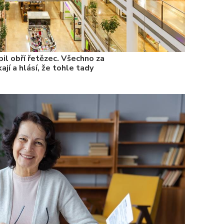
il obří řetězec. Všechno za
ají a hlásí, že tohle tady