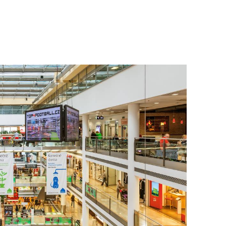
To nikdo 
poloviční
chybělo
3. 7. 2025
Valorizac
jim bude 
22. 5. 202
Češi plat
7. 1. 2025