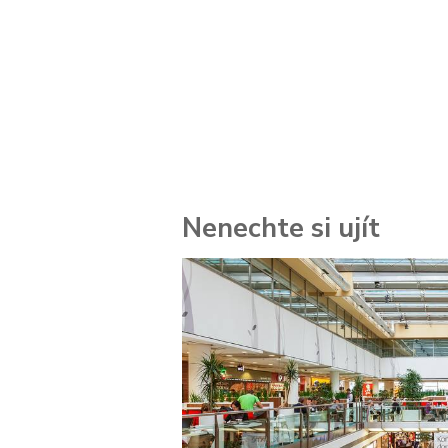
Nenechte si ujít
 za
kolik