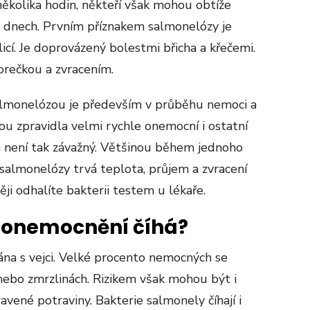
ěkolika hodin, někteří však mohou obtíže
 dnech. Prvním příznakem salmonelózy je
icí. Je doprovázený bolestmi břicha a křečemi.
orečkou a zvracením.
salmonelózou je především v průběhu nemoci a
ou zpravidla velmi rychle onemocní i ostatní
h není tak závažný. Většinou během jednoho
U salmonelózy trvá teplota, průjem a zvracení
ji odhalíte bakterii testem u lékaře.
 onemocnění číhá?
ána s vejci. Velké procento nemocných se
ebo zmrzlinách. Rizikem však mohou být i
avené potraviny. Bakterie salmonely číhají i