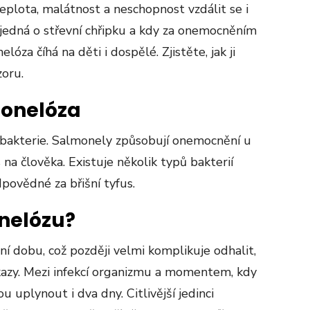
teplota, malátnost a neschopnost vzdálit se i
 jedná o střevní chřipku a kdy za onemocněním
óza číhá na děti i dospělé. Zjistěte, jak ji
zoru.
onelóza
 bakterie. Salmonely způsobují onemocnění u
s na člověka. Existuje několik typů bakterií
povědné za břišní tyfus.
nelózu?
í dobu, což později velmi komplikuje odhalit,
ákazy. Mezi infekcí organizmu a momentem, kdy
 uplynout i dva dny. Citlivější jedinci