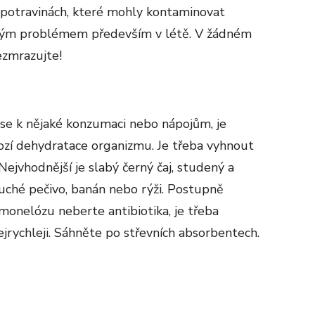
 potravinách, které mohly kontaminovat
stým problémem především v létě. V žádném
ezmrazujte!
t se k nějaké konzumaci nebo nápojům, je
ozí dehydratace organizmu. Je třeba vyhnout
jvhodnější je slabý černý čaj, studený a
suché pečivo, banán nebo rýži. Postupně
lmonelózu neberte antibiotika, je třeba
ejrychleji. Sáhněte po střevních absorbentech.