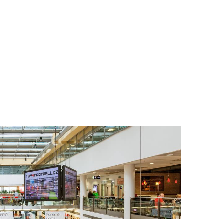
To nikdo 
poloviční
chybělo
3. 7. 2025
Valorizac
jim bude 
22. 5. 202
Češi plat
7. 1. 2025