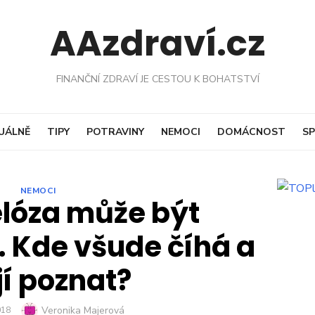
AAzdraví.cz
FINANČNÍ ZDRAVÍ JE CESTOU K BOHATSTVÍ
UÁLNĚ
TIPY
POTRAVINY
NEMOCI
DOMÁCNOST
SP
NEMOCI
lóza může být
 Kde všude číhá a
jí poznat?
Author
Veronika Majerová
018