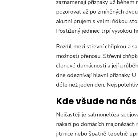
zaznamenají příznaky už během n
pozorovat až po zmíněných dvou
akutní průjem s velmi řídkou stol
Postižený jedinec trpí vysokou h
Rozdíl mezi střevní chřipkou a 
možnosti přenosu. Střevní chřipk
členové domácnosti a její průbě
dne odeznívají hlavní příznaky. 
déle než jeden den. Nejspolehlivě
Kde všude na nás
Nejčastěji je salmonelóza spojov
nakazí po domácích majonézách n
jitrnice nebo špatně tepelně upr