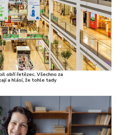
il obří řetězec. Všechno za
ají a hlásí, že tohle tady