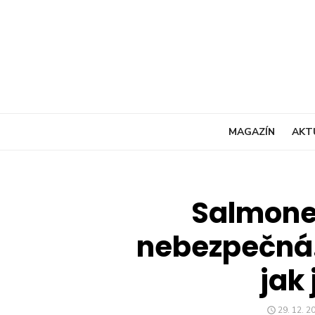
Skip
to
content
MAGAZÍN
AKT
Salmone
nebezpečná.
jak 
POSTED
29. 12. 2