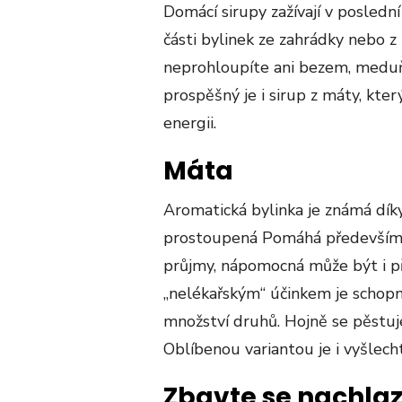
Domácí sirupy zažívají v posledn
části bylinek ze zahrádky nebo z
neprohloupíte ani bezem, meduň
prospěšný je i sirup z máty, kter
energii.
Máta
Aromatická bylinka je známá dík
prostoupená Pomáhá především k
průjmy, nápomocná může být i př
„nelékařským“ účinkem je schopn
množství druhů. Hojně se pěstuje
Oblíbenou variantou je i vyšlec
Zbavte se nachla