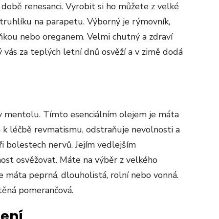
í době renesanci. Vyrobit si ho můžete z velké
 truhlíku na parapetu. Výborný je rýmovník,
kou nebo oreganem. Velmi chutný a zdraví
ý vás za teplých letní dnů osvěží a v zimě dodá
y mentolu. Tímto esenciálním olejem je máta
 léčbě revmatismu, odstraňuje nevolnosti a
i bolestech nervů. Jejím vedlejším
ost osvěžovat. Máte na výběr z velkého
 máta peprná, dlouholistá, rolní nebo vonná.
htěná pomerančová.
zení