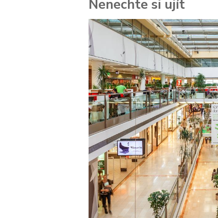
Nenechte si ujít
 za
kolik