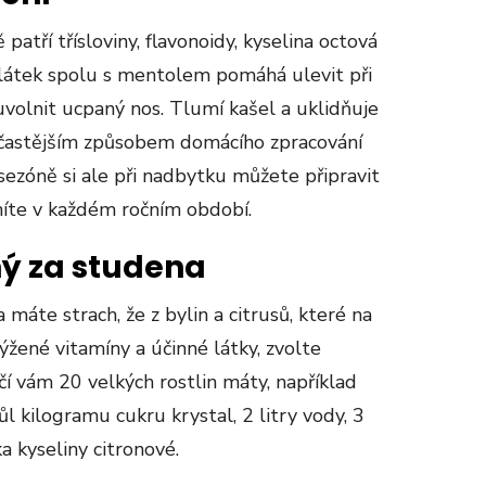
patří třísloviny, flavonoidy, kyselina octová
látek spolu s mentolem pomáhá ulevit při
 uvolnit ucpaný nos. Tlumí kašel a uklidňuje
ejčastějším způsobem domácího zpracování
 sezóně si ale při nadbytku můžete připravit
níte v každém ročním období.
ný za studena
máte strach, že z bylin a citrusů, které na
ýžené vitamíny a účinné látky, zvolte
í vám 20 velkých rostlin máty, například
 kilogramu cukru krystal, 2 litry vody, 3
ka kyseliny citronové.