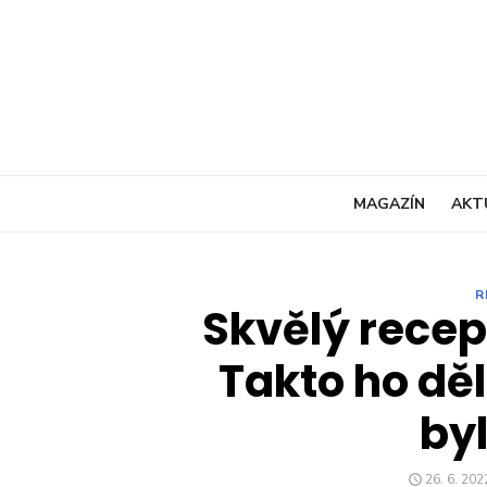
Skip
to
content
MAGAZÍN
AKT
R
Skvělý recep
Takto ho dě
byl
POSTED
26. 6. 202