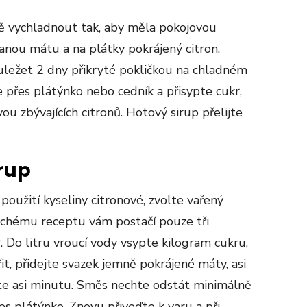
ě vychladnout tak, aby měla pokojovou
anou mátu a na plátky pokrájený citron.
uležet 2 dny přikryté pokličkou na chladném
přes plátýnko nebo cedník a přisypte cukr,
ou zbývajících citronů. Hotový sirup přelijte
rup
oužití kyseliny citronové, zvolte vařený
chému receptu vám postačí pouze tři
 Do litru vroucí vody vsypte kilogram cukru,
it, přidejte svazek jemně pokrájené máty, asi
řte asi minutu. Směs nechte odstát minimálně
s plátýnko. Znovu přiveďte k varu a při