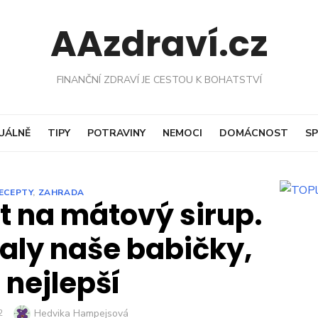
AAzdraví.cz
FINANČNÍ ZDRAVÍ JE CESTOU K BOHATSTVÍ
UÁLNĚ
TIPY
POTRAVINY
NEMOCI
DOMÁCNOST
SP
ECEPTY
,
ZAHRADA
t na mátový sirup.
laly naše babičky,
 nejlepší
Author
Hedvika Hampejsová
2