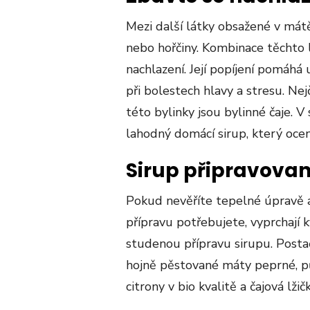
Mezi další látky obsažené v mátě 
nebo hořčiny. Kombinace těchto 
nachlazení. Její popíjení pomáhá
při bolestech hlavy a stresu. N
této bylinky jsou bylinné čaje. V
lahodný domácí sirup, který oce
Sirup připravova
Pokud nevěříte tepelné úpravě a 
přípravu potřebujete, vyprchají k
studenou přípravu sirupu. Postač
hojně pěstované máty peprné, půl
citrony v bio kvalitě a čajová lžič