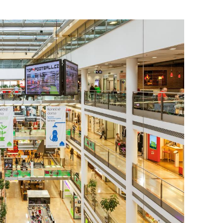
To nikdo 
poloviční
chybělo
3. 7. 2025
Valorizac
jim bude 
22. 5. 202
Češi plat
7. 1. 2025