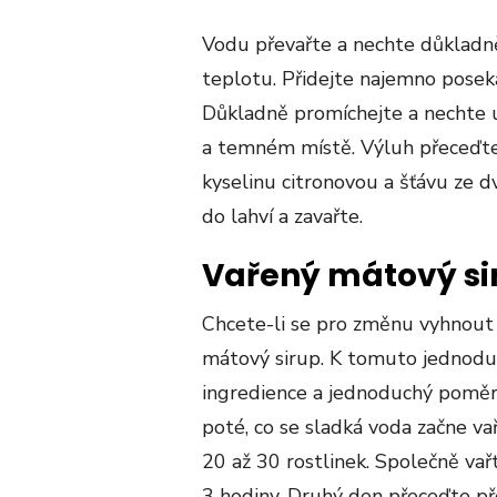
Vodu převařte a nechte důkladn
teplotu. Přidejte najemno posek
Důkladně promíchejte a nechte 
a temném místě. Výluh přeceďte 
kyselinu citronovou a šťávu ze dv
do lahví a zavařte.
Vařený mátový si
Chcete-li se pro změnu vyhnout p
mátový sirup. K tomuto jednodu
ingredience a jednoduchý poměr.
poté, co se sladká voda začne vař
20 až 30 rostlinek. Společně va
3 hodiny. Druhý den přeceďte pře